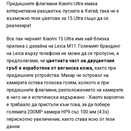
Предишните флагмани Xiaomi Ultra имаха
алтернативни разцветки, пуснати в Китай, така че е
възможно тези цветове за 15 Ultra също да се
реализират.
Все пак черният Xiaomi 15 Ultra има най-близка
прилика с дизайна на Leica M11. Големият брандинг
на Leica върху телефона не може да се пропусне, а
предполагаме, че
цветната част на двуцветния
гръб е изработена от веганска кожа,
както при
предишните устройства. Макар че островът на
камерата остава толкова голям, колкото и при
предишните флагмани, разположението на камерите
в него не е естетически издържано - Xiaomi вероятно
е трябвало да пристъпи към това, за да побере
голямата 200MP камера HP9 със 100 мм (4.3х)
перископно увеличение, както става ясно от тези
данни.