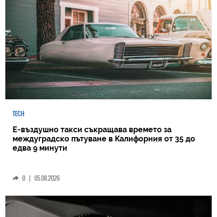
TECH
Е-въздушно такси съкращава времето за
междуградско пътуване в Калифорния от 35 до
едва 9 минути
0
|
05.08.2026