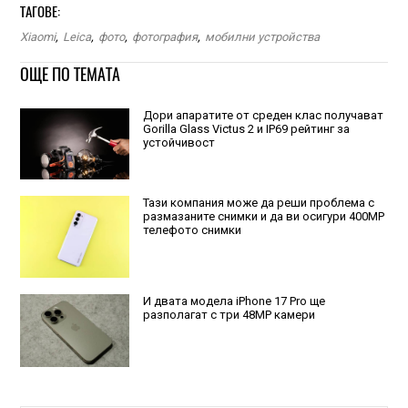
ТАГОВЕ:
Xiaomi
,
Leica
,
фото
,
фотография
,
мобилни устройства
ОЩЕ ПО ТЕМАТА
Дори апаратите от среден клас получават
Gorilla Glass Victus 2 и IP69 рейтинг за
устойчивост
Тази компания може да реши проблема с
размазаните снимки и да ви осигури 400МР
телефото снимки
И двата модела iPhone 17 Pro ще
разполагат с три 48MP камери