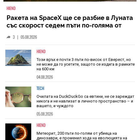
HIEND
Ракета на SpaceX ще се разбие в Луната
със скорост седем пъти по-голяма от
скоростта на звука
3
|
05.08.2026
HIEND
Този връх е почти 3 пъти по-висок от Еверест, но
не може да го усетите, защото се издига в рамките
на 600 км
04.08.2026
TECH
Очилата на DuckDuckGo са евтини, не се зареждат
никога и не навлизат в личното пространство – и
вашето, и чуждото
05.08.2026
HIEND
Метеорит, 200 пъти по-голям от убиеца на
динозаври, е променил хода на еволюцията на