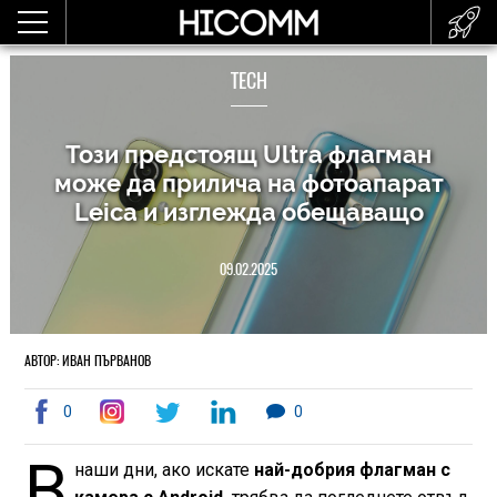
TECH
Този предстоящ Ultra флагман
може да прилича на фотоапарат
Leica и изглежда обещаващо
09.02.2025
АВТОР: ИВАН ПЪРВАНОВ
0
0
В
наши дни, ако искате
най-добрия флагман с