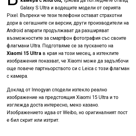
камера c Android,
трябва да погледнете отвъд
Galaxy S Ultra и водещите модели от серията
Pixel. Въпреки че тези телефони остават страхотни
дори в сегашните си версии, други производители на
Android апарати продължават да разширяват
възможностите за смартфон фотография със своите
флагмани Ultra. Подготвяме се за пускането на
Xiaomi 15 Ultra
в края на този месец, а изтеклите
изображения показват, че Xiaomi може да задълбочи
още повече партньорството си с Leica с този флагман
с камера.
Доклад от Innogyan сподели изтекло реално
изображение на предстоящия Xiaomi 15 Ultra и то
изглежда доста интересно, меко казано.
Изображението идва от Weibo, но оригиналният пост
е бил скрит или изтрит.