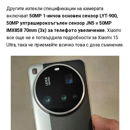
Другите изтекли спецификации на камерата
включват
50MP 1-инчов основен сензор LYT-900,
50MP ултраширокоъгълен сензор JN5
и
50MP
IMX858 70mm (3x) за телефото увеличение.
Xiaomi
все още не е потвърдила подробности за Xiaomi 15
Ultra, така че приемайте всичко това с доза съмнение.