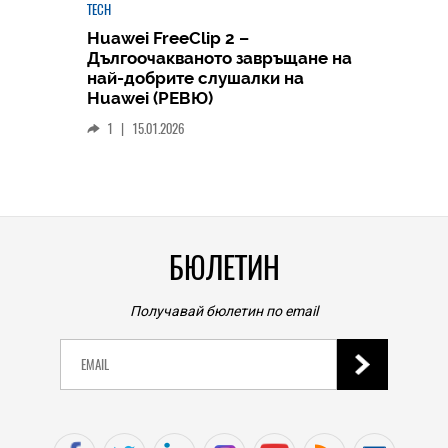
TECH
Huawei FreeClip 2 –
Дългоочакваното завръщане на
HICOMME
най-добрите слушалки на
Следв
Huawei (РЕВЮ)
смар
1
|
15.01.2026
личен
0
|
БЮЛЕТИН
Получавай бюлетин по email