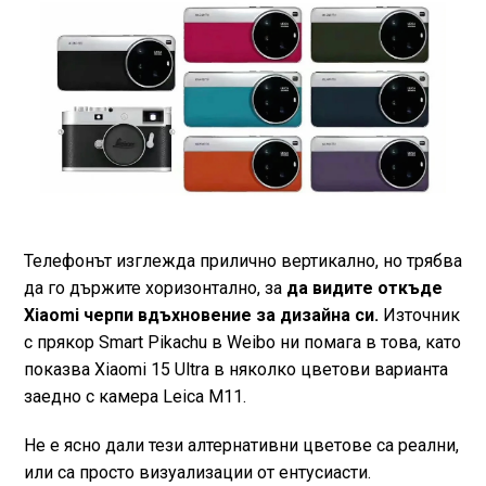
Телефонът изглежда прилично вертикално, но трябва
да го държите хоризонтално, за
да видите откъде
Xiaomi черпи вдъхновение за дизайна си.
Източник
с прякор Smart Pikachu в Weibo ни помага в това, като
показва Xiaomi 15 Ultra в няколко цветови варианта
заедно с камера Leica M11.
Не е ясно дали тези алтернативни цветове са реални,
или са просто визуализации от ентусиасти.