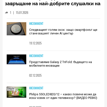
завръщане на най-добрите слушалки на
Huawei (РЕВЮ)
1
|
15.01.2026
HICOMMENT
Следващият голям скок: защо смартфонът ще
стане вашият личен AI център
19.12.2025
HICOMMENT
Представяме Galaxy Z TriFold: бъдещето на
мобилните иновации
02.12.2025
HICOMMENT
Philips 55OLED820/12 – какво повече може да
иска човек от един телевизор? (ВИДЕО РЕВЮ)