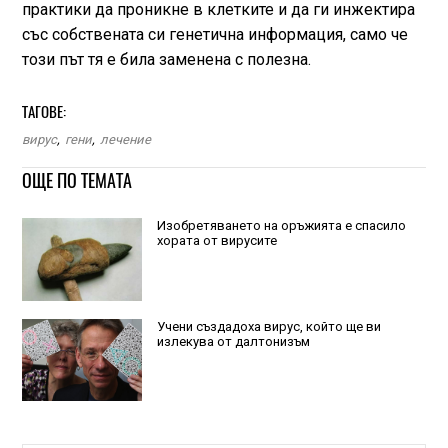
практики да проникне в клетките и да ги инжектира
със собствената си генетична информация, само че
този път тя е била заменена с полезна.
ТАГОВЕ:
вирус
,
гени
,
лечение
ОЩЕ ПО ТЕМАТА
Изобретяването на оръжията е спасило
хората от вирусите
Учени създадоха вирус, който ще ви
излекува от далтонизъм