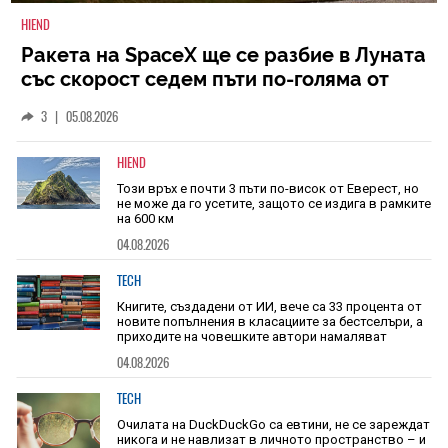
HIEND
Ракета на SpaceX ще се разбие в Луната
със скорост седем пъти по-голяма от
скоростта на звука
3
|
05.08.2026
HIEND
Този връх е почти 3 пъти по-висок от Еверест, но
не може да го усетите, защото се издига в рамките
на 600 км
04.08.2026
TECH
Книгите, създадени от ИИ, вече са 33 процента от
новите попълнения в класациите за бестселъри, а
приходите на човешките автори намаляват
04.08.2026
TECH
Очилата на DuckDuckGo са евтини, не се зареждат
никога и не навлизат в личното пространство – и