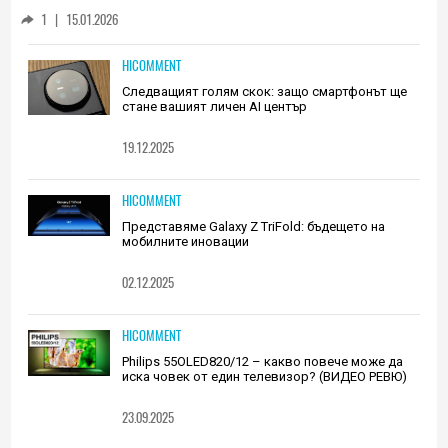
Huawei (РЕВЮ)
1
|
15.01.2026
HICOMMENT
Следващият голям скок: защо смартфонът ще
стане вашият личен AI център
19.12.2025
HICOMMENT
Представяме Galaxy Z TriFold: бъдещето на
мобилните иновации
02.12.2025
HICOMMENT
Philips 55OLED820/12 – какво повече може да
иска човек от един телевизор? (ВИДЕО РЕВЮ)
23.09.2025