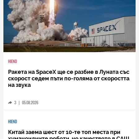
HIEND
Ракета на SpaceX ще се разбие в Луната със
скорост седем пъти по-голяма от скоростта
на звука
3
|
05.08.2026
HIEND
Китай заема шест от 10-те топ места при
хуманоидните роботи, но качеството в САЩ