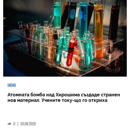
HIEND
Атомната бомба над Хирошима създаде странен
нов материал. Учените току-що го откриха
0
|
03.08.2026