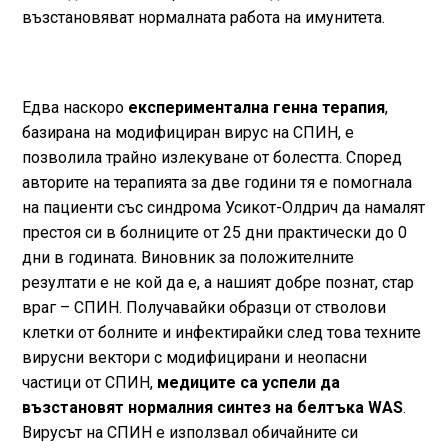
възстановяват нормалната работа на имунитета.
Едва наскоро
експериментална генна терапия
,
базирана на
модифициран вирус на СПИН,
е
позволила трайно излекуване от болестта. Според
авторите на терапията за две години тя е помогнала
на пациенти със синдрома Усикот-Олдрич да намалят
престоя си в болниците от 25 дни практически до 0
дни в годината. Виновник за положителните
резултати е не кой да е, а нашият добре познат, стар
враг – СПИН. Получавайки образци от стволови
клетки от болните и инфектирайки след това техните
вирусни вектори с модифицирани и неопасни
частици от СПИН,
медиците са успели да
възстановят нормалния синтез на белтъка WAS
.
Вирусът на СПИН е използвал обичайните си