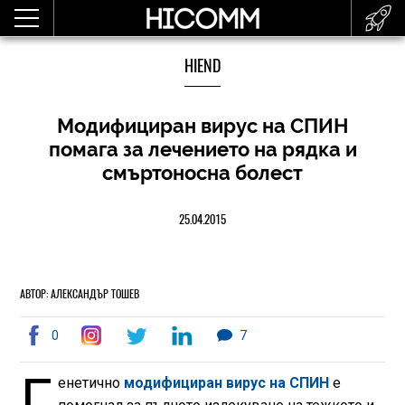
HIEND
Модифициран вирус на СПИН
помага за лечението на рядка и
смъртоносна болест
25.04.2015
АВТОР: АЛЕКСАНДЪР ТОШЕВ
0
7
Г
енетично
модифициран вирус на СПИН
е