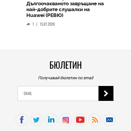
Дългоочакваното завръщане на
HICOMME
най-добрите слушалки на
Следв
Huawei (РЕВЮ)
смар
1
|
15.01.2026
личен
0
|
БЮЛЕТИН
Получавай бюлетин по email