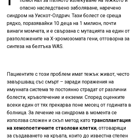
помогнал за пълното излекуване на тежкото и
опасно наследствено заболяване, наречено
синдром на Уискот-Олдрич. Тази болест се среща
рядко, поразявайки 10 деца на 1 милион, почти
винаги момчета, и е свързана с мутацията на един от
разположените на X-хромозомата гени, отговорна за
синтеза на белтъка WAS.
Пациентите с този проблем имат тежък живот, често
завършващ със смърт – заради поражения на
имунната система те постоянно страдат от различни
болести, кръвотечение и екземи. Според оценките
всеки един от тях прекарва поне месец от годината в
болница. За лечение на синдрома в момента се
използва сложен и скъп метод като
трансплантация
на хемопоетичните стволови клетки
, отговарящи
за създаването на кръвта, които до известна степен