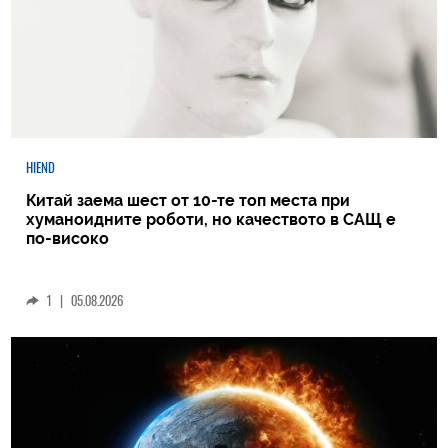
HIEND
Китай заема шест от 10-те топ места при
хуманоидните роботи, но качеството в САЩ е
по-високо
1
|
05.08.2026