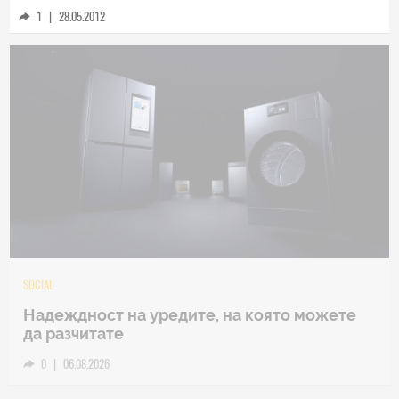
1
|
28.05.2012
TECH
Samsung Galaxy Z Fold8 Ultra – ново име,
познато представяне