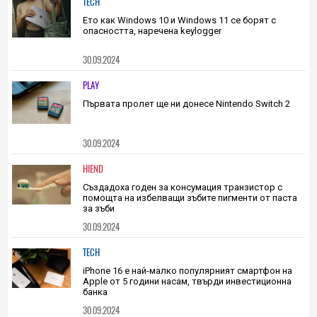
се съди по примера на друга планета
1
|
30.09.2024
TECH
Ето как Windows 10 и Windows 11 се борят с
опасността, наречена keylogger
30.09.2024
PLAY
Първата пролет ще ни донесе Nintendo Switch 2
30.09.2024
HIEND
Създадоха годен за консумация транзистор с
помощта на избелващи зъбите пигменти от паста
за зъби
30.09.2024
TECH
iPhone 16 е най-малко популярният смартфон на