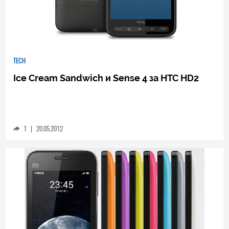
TECH
Ice Cream Sandwich и Sense 4 за HTC HD2
1
|
20.05.2012