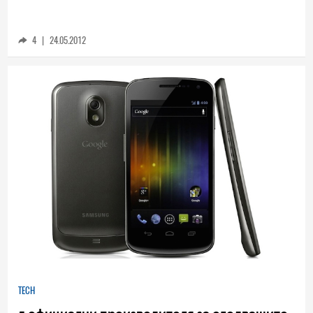
Motorola обяснява защо няма да обнови
някои устройства до Ice Cream Sandwich
4
|
24.05.2012