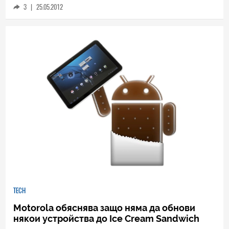
3
|
25.05.2012
TECH