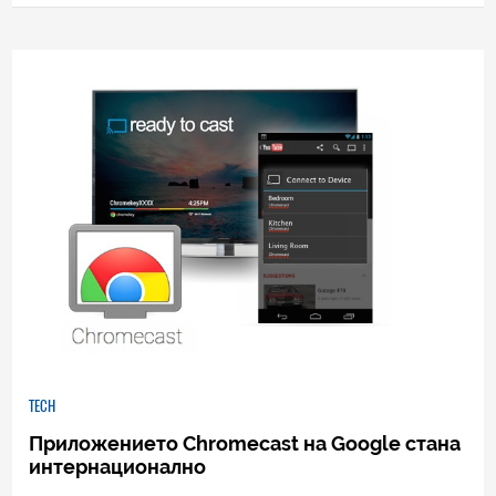
познато представяне
0
|
04.08.2026
TECH