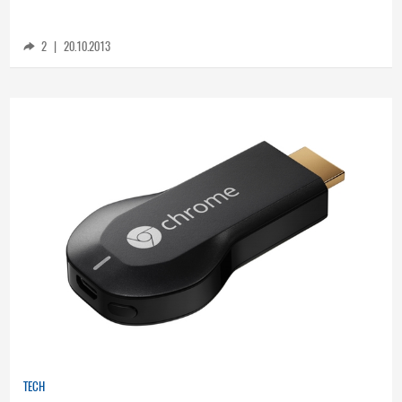
Приложението Chromecast на Google стана
интернационално
2
|
20.10.2013