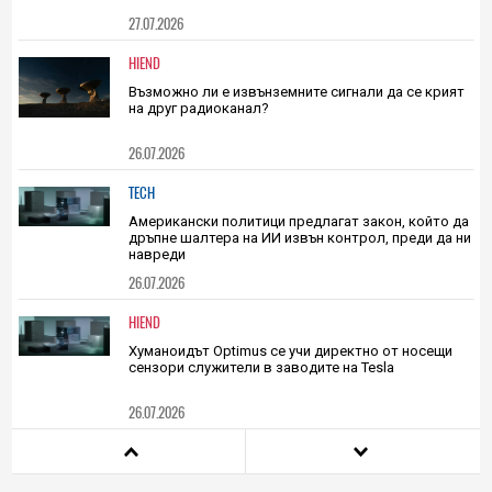
Pixel 11 ще е най-скъпият от серията до момента,
скокът в цената няма да подмине и Pixel 10а
27.07.2026
HIEND
Възможно ли е извънземните сигнали да се крият
на друг радиоканал?
26.07.2026
TECH
Американски политици предлагат закон, който да
дръпне шалтера на ИИ извън контрол, преди да ни
навреди
26.07.2026
HIEND
Хуманоидът Optimus се учи директно от носещи
сензори служители в заводите на Tesla
26.07.2026