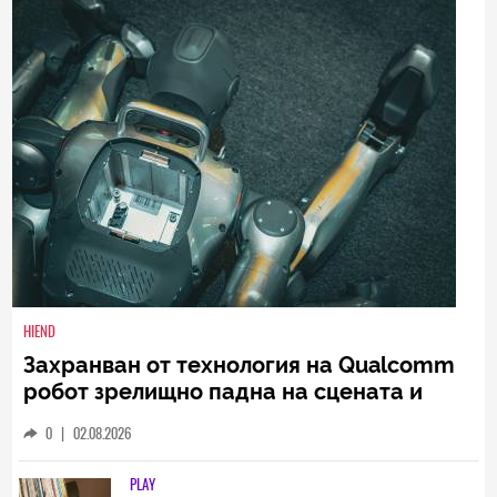
НАЙ-НОВИ
ВСИЧКИ
HIEND
Захранван от технология на Qualcomm
робот зрелищно падна на сцената и
това не изненада мнозина