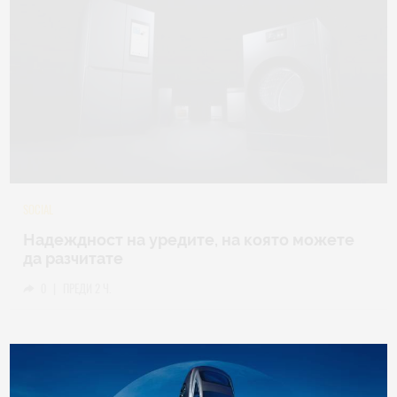
TECH
Samsung Galaxy Z Fold8 Ultra – ново име,
познато представяне
0
|
04.08.2026