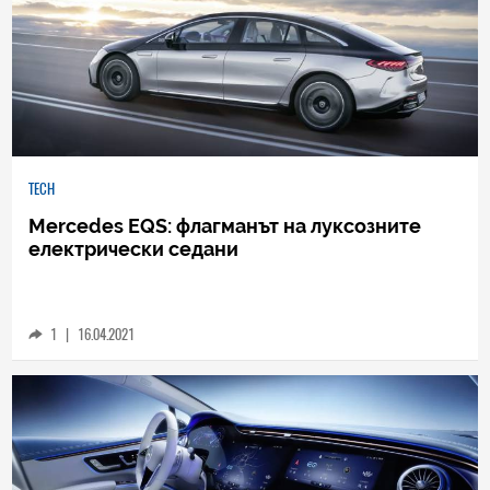
TECH
Mercedes EQS: флагманът на луксозните
електрически седани
1
|
16.04.2021