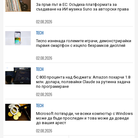
0
|
02.08.2026
PLAY
За пръв път в ЕС: Осъдиха платформата за
създаване на ИИ музика Suno за авторски права
02.08.2026
TECH
Tecno изненада големите играчи, демонстрирайки
първия смартфон с изцяло безрамков дисплей
02.08.2026
TECH
С 800 процента над бюджета: Amazon похарчи 1.8
млн. долара, ползвайки Claude за рутинна задача
по програмиране
02.08.2026
TECH
Microsoft потвърди, че всеки компютър с Windows
може да бъде проследен и това може да доведе