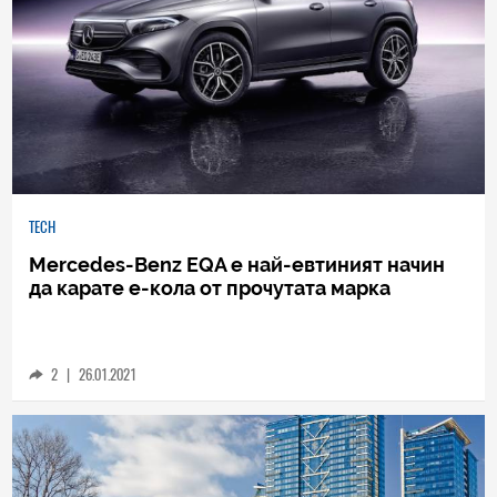
TECH
Mercedes-Benz EQA е най-евтиният начин
да карате е-кола от прочутата марка
2
|
26.01.2021