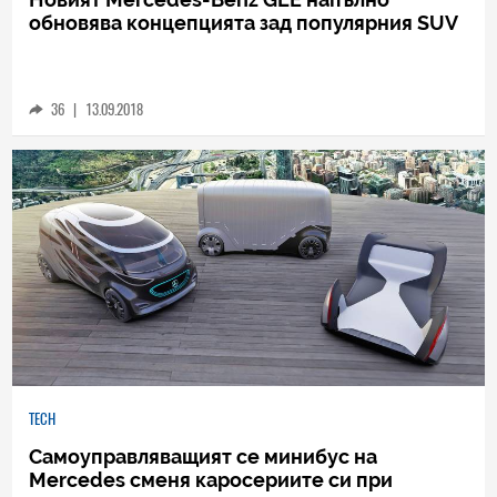
TECH
Новият Mercedes-Benz GLE напълно
обновява концепцията зад популярния SUV
36
|
13.09.2018
TECH