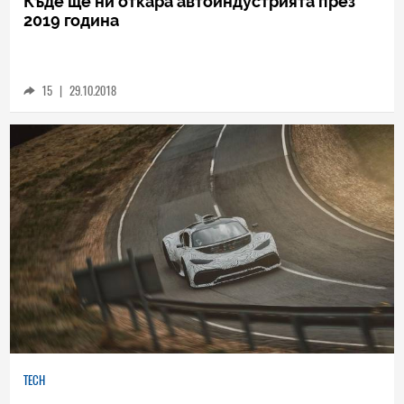
TECH
Къде ще ни откара автоиндустрията през
2019 година
15
|
29.10.2018