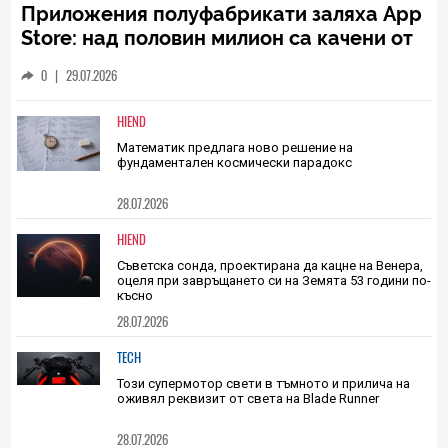
TECH
Приложения полуфабрикати заляха App
Store: над половин милион са качени от
началото на 2026 г.
0
|
29.07.2026
HIEND
Математик предлага ново решение на
фундаментален космически парадокс
28.07.2026
HIEND
Съветска сонда, проектирана да кацне на Венера,
оцеля при завръщането си на Земята 53 години по-
късно
28.07.2026
TECH
Този супермотор свети в тъмното и прилича на