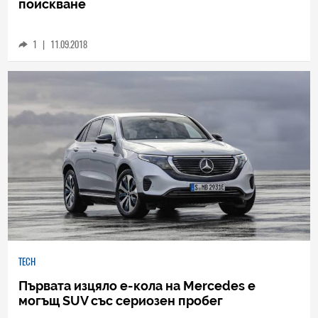
Самоуправляващият се минибус на
Mercedes сменя каросериите си при
поискване
1
|
11.09.2018
TECH