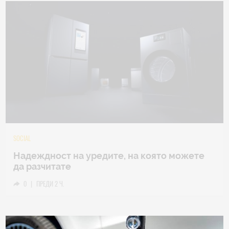
TECH
Samsung Galaxy Z Fold8 Ultra – ново име,
познато представяне
0
|
04.08.2026