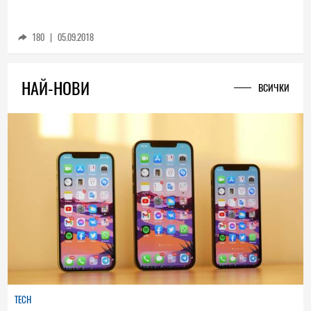
Първата изцяло е-кола на Mercedes е
могъщ SUV със сериозен пробег
180
|
05.09.2018
НАЙ-НОВИ
ВСИЧКИ