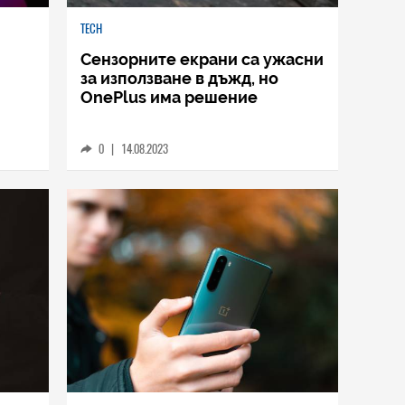
TECH
Сензорните екрани са ужасни
за използване в дъжд, но
OnePlus има решение
0
|
14.08.2023