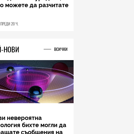
ung Galaxy Z Fold8
a – ново име, познато
дставяне
04.08.2026
Й-НОВИ
ВСИЧКИ