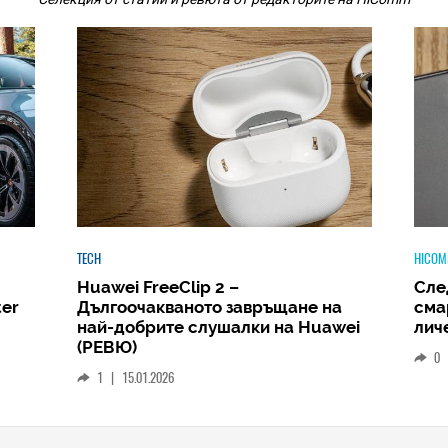
HICOMMENT
HICOM
Следващият голям скок: защо
Phi
а
смартфонът ще стане вашият
Amb
wei
личен AI център
и д
РЕВ
0
|
19.12.2025
1