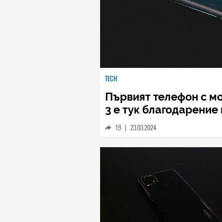
TECH
Първият телефон с мо
3 е тук благодарение
19
|
23.03.2024