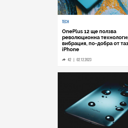
TECH
OnePlus 12 ще ползва
революционна технология
вибрация, по-добра от таз
iPhone
42
|
02.12.2023