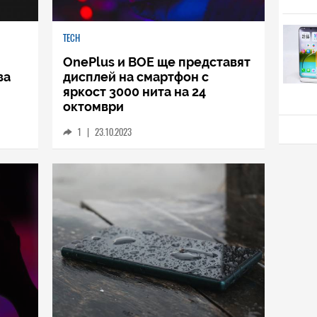
TECH
OnePlus и BOE ще представят
за
дисплей на смартфон с
яркост 3000 нита на 24
октомври
1
|
23.10.2023