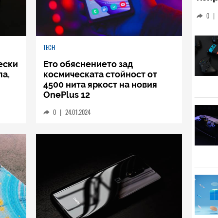
С та
техн
изп
себе
0
|
TECH
ески
Ето обяснението зад
па,
космическата стойност от
4500 нита яркост на новия
OnePlus 12
0
|
24.01.2024