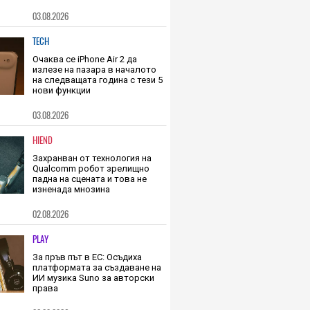
11 ще работи безпроблемно с
8 GB RAM като противовес на
недостига на памет
03.08.2026
TECH
Очаква се iPhone Air 2 да
излезе на пазара в началото
на следващата година с тези 5
нови функции
03.08.2026
HIEND
Захранван от технология на
Qualcomm робот зрелищно
падна на сцената и това не
изненада мнозина
02.08.2026
PLAY
За пръв път в ЕС: Осъдиха
платформата за създаване на