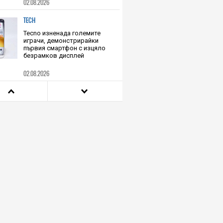
ИИ музика Suno за авторски
права
02.08.2026
TECH
Tecno изненада големите
играчи, демонстрирайки
първия смартфон с изцяло
безрамков дисплей
02.08.2026
TECH
С 800 процента над бюджета:
Amazon похарчи 1.8 млн.
долара, ползвайки Claude за
рутинна задача по
програмиране
02.08.2026
TECH
Microsoft потвърди, че всеки
компютър с Windows може да
бъде проследен и това може