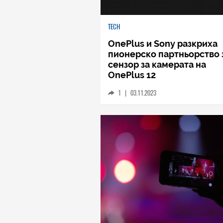
TECH
OnePlus и Sony разкриха
пионерско партньорство 
сензор за камерата на
OnePlus 12
1
|
03.11.2023