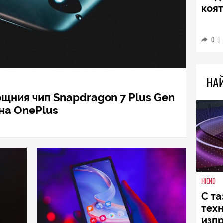
TECH
Sams
Ultr
пре
0
|
щния чип Snapdragon 7 Plus Gen
НА
 на OnePlus
HIEND