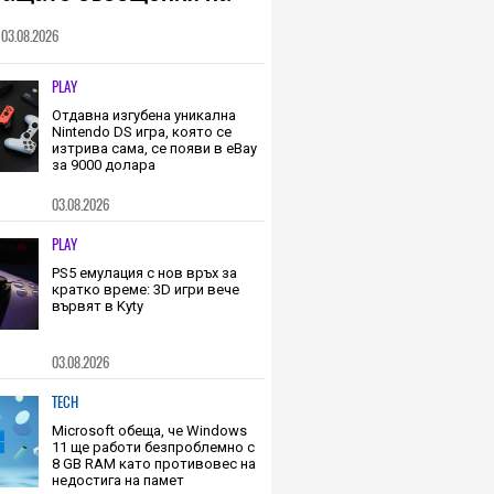
зи невероятна
ология бихте могли да
ращате съобщения на
 си от миналото
03.08.2026
PLAY
Отдавна изгубена уникална
Nintendo DS игра, която се
изтрива сама, се появи в eBay
за 9000 долара
03.08.2026
PLAY
PS5 емулация с нов връх за
кратко време: 3D игри вече
вървят в Kyty
03.08.2026
TECH
Microsoft обеща, че Windows