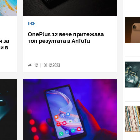
TECH
OnePlus 12 вече притежава
 за
топ резултата в AnTuTu
и в
12
|
01.12.2023