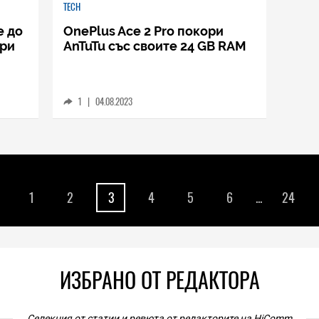
TECH
е до
OnePlus Ace 2 Pro покори
при
AnTuTu със своите 24 GB RAM
1
|
04.08.2023
1
2
3
4
5
6
...
24
ИЗБРАНО ОТ РЕДАКТОРА
Селекция от статии и ревюта от редакторите на HiComm