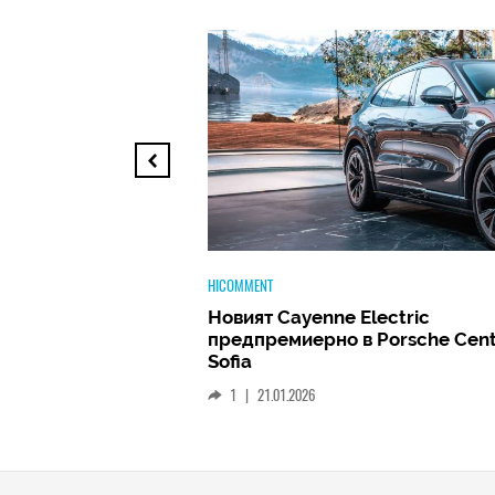
TECH
ectric
Huawei FreeClip 2 –
 Porsche Center
Дългоочакваното завръщане н
най-добрите слушалки на Hua
(РЕВЮ)
1
|
15.01.2026