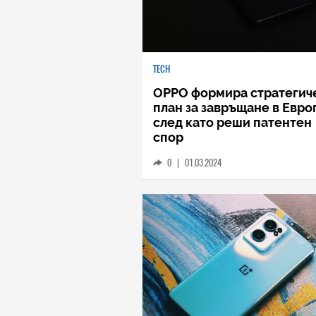
TECH
OPPO формира стратегич
план за завръщане в Евро
след като реши патентен
спор
0
|
01.03.2024