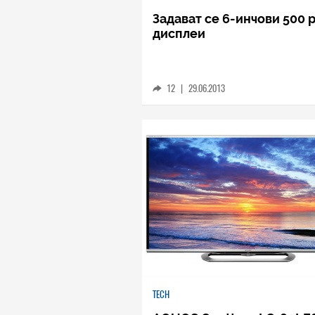
Задават се 6-инчови 500 p
дисплеи
12
|
29.06.2013
TECH