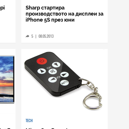
pi
Sharp стартира
производството на дисплеи за
iPhone 5S през юни
5
|
08.05.2013
TECH