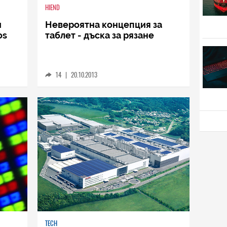
HIEND
и
Невероятна концепция за
os
таблет - дъска за рязане
14
|
20.10.2013
TECH