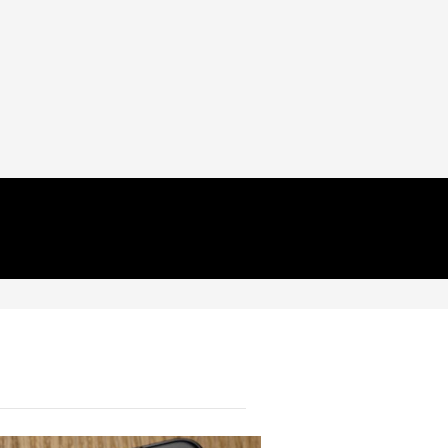
агентите са мнозинство
онлайн и променят завинаги
мрежата, каквато я познаваме
30.07.2026
TECH
Забравете за ориза: Тези
калъфчета извличат влагата
от намокрената ви техника и
телефони
30.07.2026
PLAY
Какво се крие зад рекорда в
Metacritic: защо играчите
обожават Splatoon Raiders за
Switch 2
30.07.2026