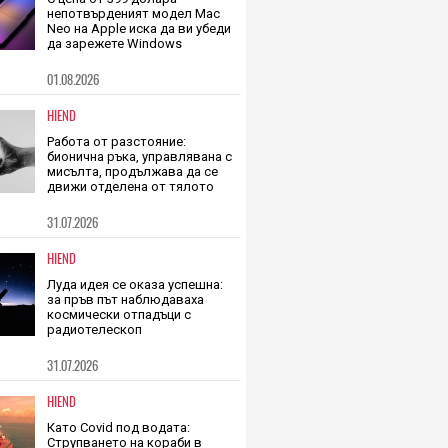
TECH
С цена от 399 долара
непотвърденият модел Mac
Neo на Apple иска да ви убеди
да зарежете Windows
01.08.2026
HIEND
Работа от разстояние:
бионична ръка, управлявана с
мисълта, продължава да се
движи отделена от тялото
31.07.2026
HIEND
Луда идея се оказа успешна:
за пръв път наблюдаваха
космически отпадъци с
радиотелескоп
31.07.2026