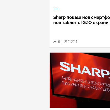
TECH
Sharp показа нов смартфо
нов таблет с IGZO екрани
6
|
23.01.2014