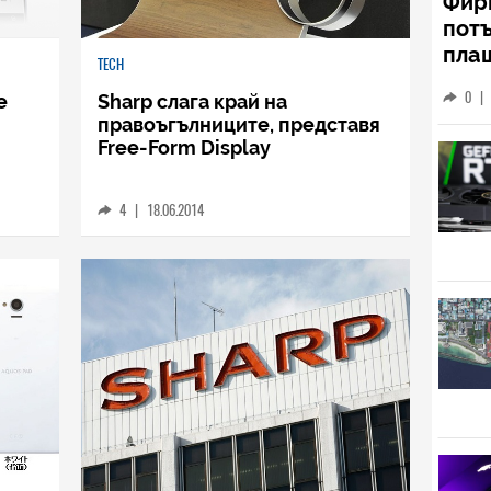
TECH
Фирм
TECH
потъ
е
Sharp слага край на
плащ
правоъгълниците, представя
год
Free-Form Display
0
|
пир
4
|
18.06.2014