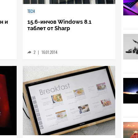
TECH
н и
15.6-инчов Windows 8.1
таблет от Sharp
2
|
16.01.2014