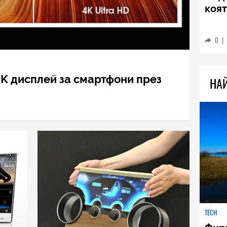
TECH
Sams
Ultr
пре
0
|
4K дисплей за смартфони през
НА