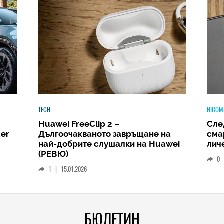
HICOMMENT
HICOM
Следващият голям скок: защо
Phi
а
смартфонът ще стане вашият
Amb
wei
личен AI център
и д
РЕВ
0
|
19.12.2025
1
БЮЛЕТИН