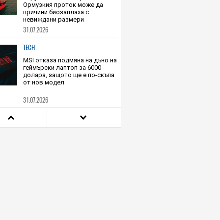
HIEND
Като Covid под водата:
Струпването на кораби в
Ормузкия проток може да
причини биозаплаха с
невиждани размери
31.07.2026
TECH
MSI отказа подмяна на дъно на
геймърски лаптоп за 6000
долара, защото ще е по-скъпа
от нов модел
31.07.2026
HIEND
Ето какви последици има за
едно превозно средство 14-
годишното пътуване по
повърхността на Марс
31.07.2026
TECH