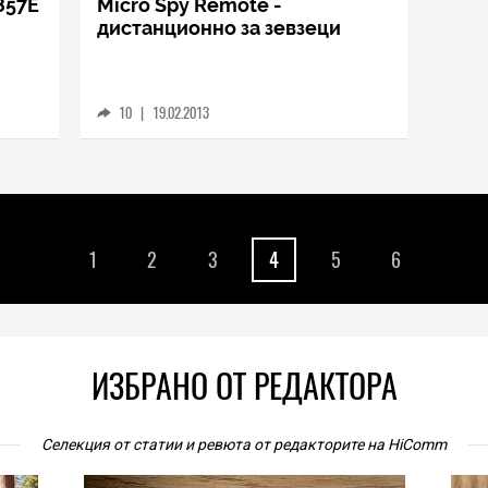
857E
Micro Spy Remote -
дистанционно за зевзеци
10
|
19.02.2013
1
2
3
4
5
6
ИЗБРАНО ОТ РЕДАКТОРА
Селекция от статии и ревюта от редакторите на HiComm