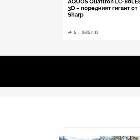
AQUOS Quattron LC-80LE
3D – поредният гигант от
Sharp
5
|
05.05.2013