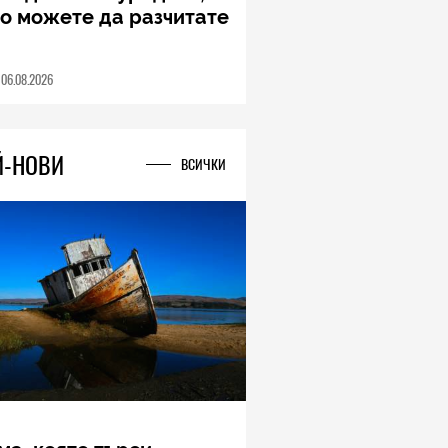
ung Galaxy Z Fold8
a – ново име, познато
дставяне
04.08.2026
Й-НОВИ
ВСИЧКИ