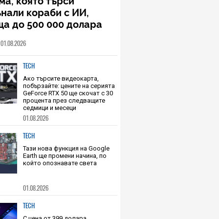
а, която търси
нали кораби с ИИ,
а до 500 000 долара
ишно за съвременен
01.08.2026
ат
TECH
Ако търсите видеокарта,
побързайте: цените на серията
GeForce RTX 50 ще скочат с 30
процента през следващите
седмици и месеци
01.08.2026
TECH
Тази нова функция на Google
Earth ще промени начина, по
който опознавате света
01.08.2026