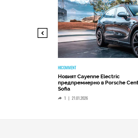
TECH
ectric
Huawei FreeClip 2 –
 Porsche Center
Дългоочакваното завръщане н
най-добрите слушалки на Hua
(РЕВЮ)
1
|
15.01.2026