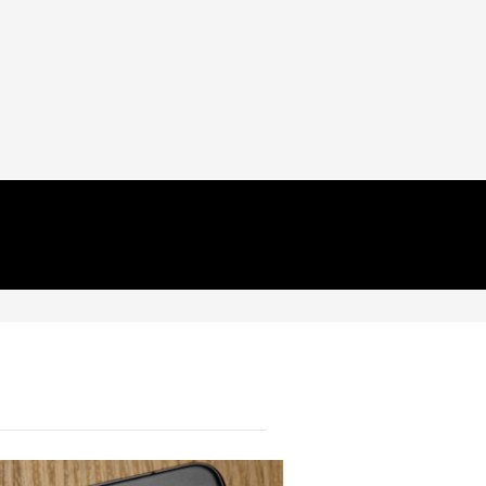
TECH
Непрактично, но внушително:
този 3D-принтиран комин
охлажда Ryzen 7 9800X3D с 19
градуса без вентилатори
04.08.2026
TECH
Моделите iPhone 18 Pro може
да струват до 300 долара
повече
04.08.2026
HICOMMENT
Не плащайте всяка година:
Godeal24 ви предлага най-
доброто от Office и Windows
на еднократна цена
03.08.2026