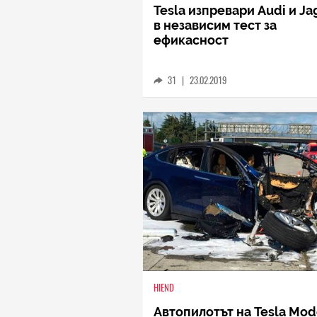
Tesla изпревари Audi и Ja
в независим тест за
ефикасност
31
|
23.02.2019
HIEND
Автопилотът на Tesla Mod