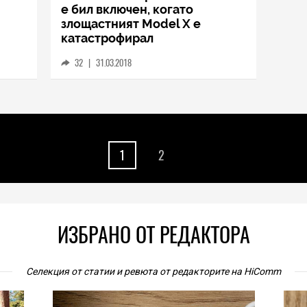
е бил включен, когато
злощастният Model X е
катастрофирал
32
|
31.03.2018
1
2
ИЗБРАНО ОТ РЕДАКТОРА
Селекция от статии и ревюта от редакторите на HiComm