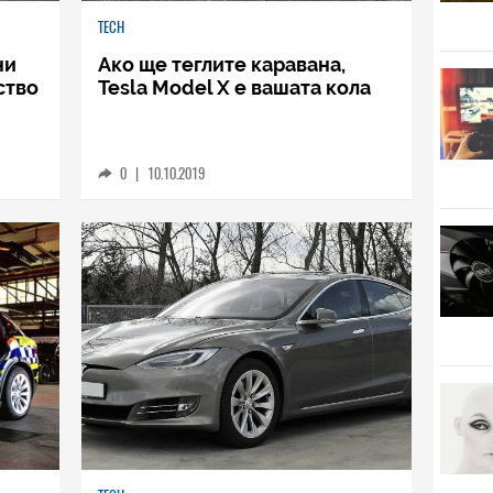
TECH
ни
Ако ще теглите каравана,
ство
Tesla Model X е вашата кола
0
|
10.10.2019