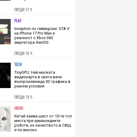
ПРЕДИ 17 Ч.
PLAY
Inception по геймърски: GTA V
на iPhone 17 Pro Max е
реалност с Xbox 360
емулатора XeniOS
ПРЕДИ 18 Ч.
TECH
TinyGPU: Най-малката
видеокарта в света вече
възпроизвежда 3D графика в
реални условия
ПРЕДИ 19 Ч.
HIEND
Китай заема шест от 10-те топ
места при хуманоидните
роботи, но качеството в САЩ
е по-високо