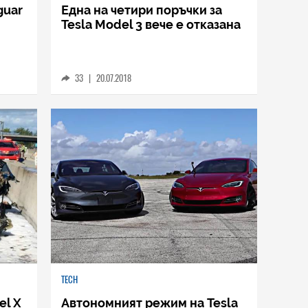
guar
Една на четири поръчки за
Tesla Model 3 вече е отказана
33
|
20.07.2018
TECH
el X
Автономният режим на Tesla