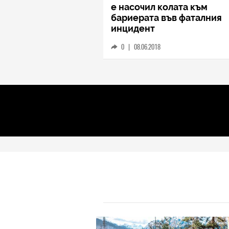
е насочил колата към
бариерата във фаталния
инцидент
0
|
08.06.2018