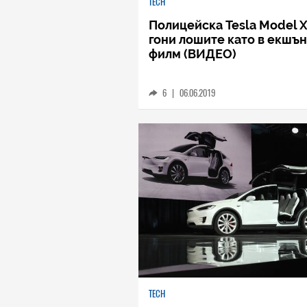
TECH
Полицейска Tesla Model 
гони лошите като в екшън
филм (ВИДЕО)
6
|
06.06.2019
TECH