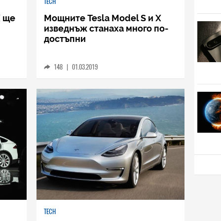
TECH
X ще
Мощните Tesla Model S и X
изведнъж станаха много по-
достъпни
148
|
01.03.2019
TECH