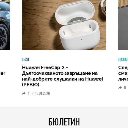
HICOMMENT
HICOM
Следващият голям скок: защо
Phi
а
смартфонът ще стане вашият
Amb
wei
личен AI център
и д
РЕВ
0
|
19.12.2025
1
БЮЛЕТИН