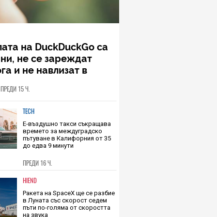
лата на DuckDuckGo са
ни, не се зареждат
га и не навлизат в
ото пространство – и
ПРЕДИ 15 Ч.
то, и чуждото
TECH
Е-въздушно такси съкращава
времето за междуградско
пътуване в Калифорния от 35
до едва 9 минути
ПРЕДИ 16 Ч.
HIEND
Ракета на SpaceX ще се разбие
в Луната със скорост седем
пъти по-голяма от скоростта
на звука