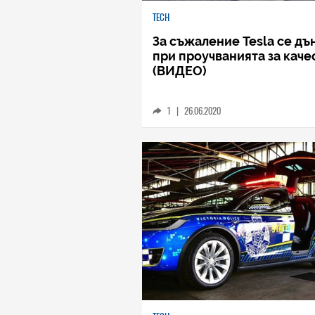
TECH
За съжаление Tesla се дъ
при проучванията за каче
(ВИДЕО)
1
|
26.06.2020