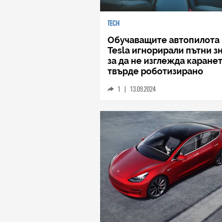
TECH
Обучаващите автопилота 
Tesla игнорирали пътни з
за да не изглежда каране
твърде роботизирано
1
|
13.09.2024