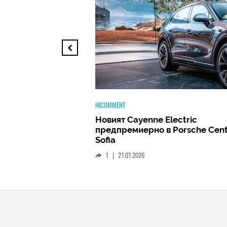
TECH
ectric
Huawei FreeClip 2 –
 Porsche Center
Дългоочакваното завръщане н
най-добрите слушалки на Hua
(РЕВЮ)
1
|
15.01.2026