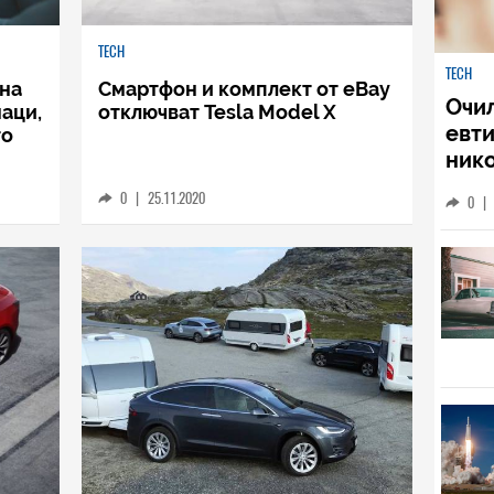
TECH
TECH
на
Смартфон и комплект от eBay
Очи
наци,
отключват Tesla Model X
евти
то
нико
личн
0
|
25.11.2020
0
|
ваше