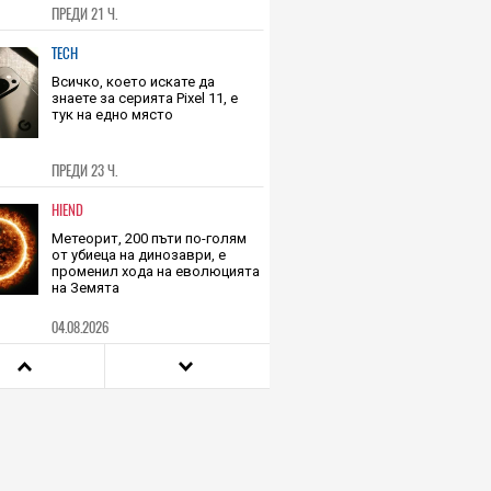
ПРЕДИ 21 Ч.
TECH
Всичко, което искате да
знаете за серията Pixel 11, е
тук на едно място
ПРЕДИ 23 Ч.
HIEND
Метеорит, 200 пъти по-голям
от убиеца на динозаври, е
променил хода на еволюцията
на Земята
04.08.2026
HIEND
Този връх е почти 3 пъти по-
висок от Еверест, но не може
да го усетите, защото се
издига в рамките на 600 км
04.08.2026