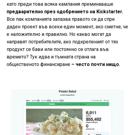
като преди това всяка кампания преминаваше
предварително през одобрението на Kickstarter.
Все пак компанията запазва правото си да спре
даден проект във всеки един момент, ако сметне, че
е наложително и правилно. Но какво могат да
направят потребителите, ако подкрепеният от тях
продукт се бави или постоянно се отлага във
времето? Тук идва и тъмната страна на
общественото финансиране
– често почти нищо.