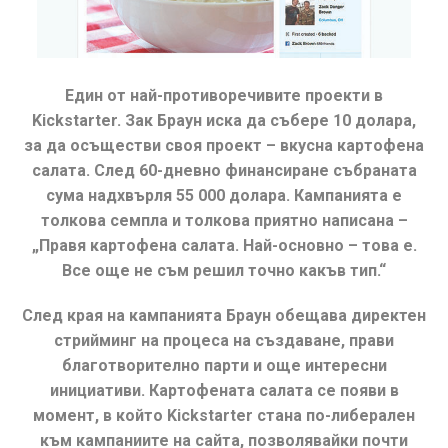
Един от най-противоречивите проекти в
Kickstarter. Зак Браун иска да събере 10 долара,
за да осъществи своя проект – вкусна картофена
салата. След 60-дневно финансиране събраната
сума надхвърля 55 000 долара. Кампанията е
толкова семпла и толкова приятно написана –
„Правя картофена салата. Най-основно – това е.
Все още не съм решил точно какъв тип.“
След края на кампанията Браун обещава директен
стрийминг на процеса на създаване, прави
благотворително парти и още интересни
инициативи. Картофената салата се появи в
момент, в който Kickstarter стана по-либерален
към кампаниите на сайта, позволявайки почти