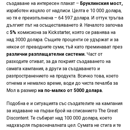
създаване на интересен плакат –
Бруклинския мост,
изработен изцяло от надписи. Целта е 10 000 долара,
но тя е преизпълнена – 64 597 долара. И оттук тръгва
дългият път на осъществяването й. Началото започва
с
5%
комисиона за Kickstarter, която се равнява на
над 3000 долара. Същите проценти се удържат и за
някои от преводните суми, тъй като преминават през
различни разплащателни системи.
Част от
разходите отиват, за да покрият създаването на
самата кампания, а други за създаването и
разпространението на продукта. Всичко това, което
отнема и немалко време, води до чиста печалба за
Мол в размер
на по-малко от 5000 долара.
Подобна е и ситуацията със създателите на кампания
за издаване на първи брой на списанието The Great
Discontent. Те събират над 100 000 долара, което
надхвърля първоначалната цел. Сумата не стига и те