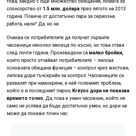
това, заедно с още множество обещания, помага за
спонсорство от
1.5 млн. долара
през лятото на 2013
година. Повече от достатъчно пари за сериозна
работа, нали? Да, но не.
Очаква се потребителите да получат първите
часовници няколко месеца по-късно, но това става
след почти година. Произведени са
малко бройки,
които просто отчайват потребителите – липсва
основната обещана функция – контрол чрез жестове,
липсва дори тъчскрийн за контрол. Часовниците се
развалят при намокряне, а най-големият проблем,
който е и последният пирон,
Kreyos дори не показва
времето точно.
Да, това е умен часовник, който не
само не успява да бъде достатъчно умен, но дори не
може да покаже точен час.