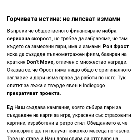
Горчивата истина: не липсват измами
Въпреки че общественото финансиране
набра
сериозна скорост,
не трябва да забравяме, че там
където са замесени пари, има и измами.
Рон Фрост
иска да създаде пълнометражен филм, базиран на
краткия
Don’t Move,
отличен с множество награди.
Оказва се, че Фрост няма нищо общо с оригиналното
заглавие и дори няма права да работи по него. Тук
опитът за лъжа е твърде явен и Indiegogo
прекратяват проекта.
Ед Наш
създава кампания, която събира пари за
създаване на карти за игра, украсени със страховити
картини, изработени в ретро стил. Обещанието е, че
спонсорите ще ги получат няколко месеца по-късно.
Това не става, а Наш дори спира да отговаря на