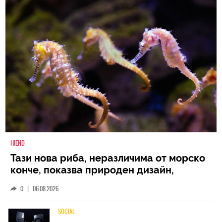
HIEND
Тази нова риба, неразличима от морско
конче, показва природен дизайн,
основан на уникалност и заемки
0
|
06.08.2026
SOCIAL