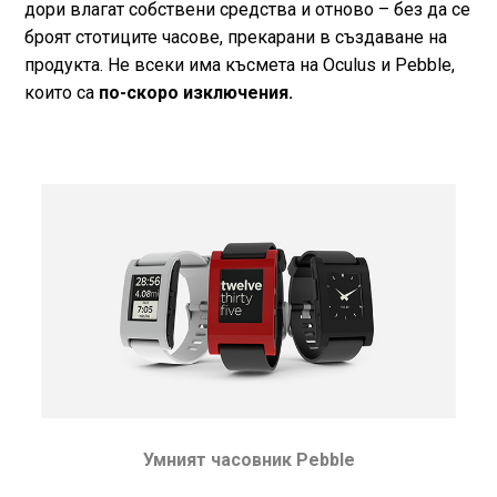
дори влагат собствени средства и отново – без да се
броят стотиците часове, прекарани в създаване на
продукта. Не всеки има късмета на Oculus и Pebble,
които са
по-скоро изключения.
Умният часовник Pebble