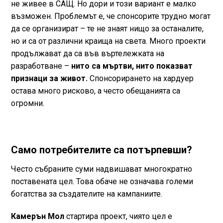
не живее в САЩ. Но дори и този вариант е малко
възможен. Проблемът е, че спонсорите трудно могат
да се организират – те не знаят нищо за останалите,
но и са от различни краища на света. Много проекти
продължават да са във въртележката на
разработване –
нито са мъртви, нито показват
признаци за живот.
Спонсорирането на хардуер
остава много рисково, а често обещанията са
огромни.
Само потребителите са потърпевши?
Често събраните суми надвишават многократно
поставената цел. Това обаче не означава големи
богатства за създателите на кампаниите.
Камерън Мол
стартира проект, чиято цел е