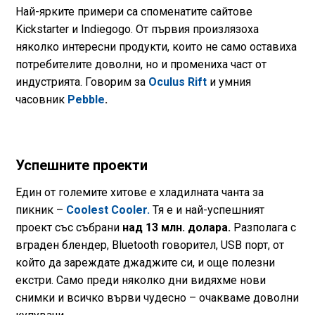
Най-ярките примери са споменатите сайтове
Kickstarter и Indiegogo. От първия произлязоха
няколко интересни продукти, които не само оставиха
потребителите доволни, но и промениха част от
индустрията. Говорим за
Oculus Rift
и умния
часовник
Pebble
.
Успешните проекти
Един от големите хитове е хладилната чанта за
пикник –
Coolest Cooler.
Тя е и най-успешният
проект със събрани
над 13 млн. долара.
Разполага с
вграден блендер, Bluetooth говорител, USB порт, от
който да зареждате джаджите си, и още полезни
екстри. Само преди няколко дни видяхме нови
снимки и всичко върви чудесно – очакваме доволни