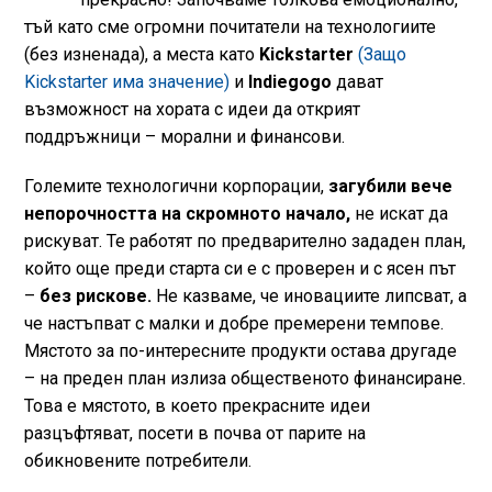
тъй като сме огромни почитатели на технологиите
(без изненада), а места като
Kickstarter
(Защо
Kickstarter има значение)
и
Indiegogo
дават
възможност на хората с идеи да открият
поддръжници – морални и финансови.
Големите технологични корпорации,
загубили вече
непорочността на скромното начало,
не искат да
рискуват. Те работят по предварително зададен план,
който още преди старта си е с проверен и с ясен път
–
без рискове.
Не казваме, че иновациите липсват, а
че настъпват с малки и добре премерени темпове.
Мястото за по-интересните продукти остава другаде
– на преден план излиза общественото финансиране.
Това е мястото, в което прекрасните идеи
разцъфтяват, посети в почва от парите на
обикновените потребители.