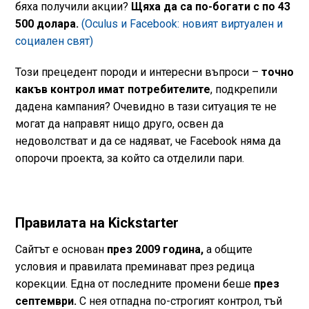
бяха получили акции?
Щяха да са по-богати с по 43
500 долара.
(Oculus и Facebook: новият виртуален и
социален свят)
Този прецедент породи и интересни въпроси –
точно
какъв контрол имат потребителите
, подкрепили
дадена кампания? Очевидно в тази ситуация те не
могат да направят нищо друго, освен да
недоволстват и да се надяват, че Facebook няма да
опорочи проекта, за който са отделили пари.
Правилата на Kickstarter
Сайтът е основан
през 2009 година,
а общите
условия и правилата преминават през редица
корекции. Една от последните промени беше
през
септември.
С нея отпадна по-строгият контрол, тъй