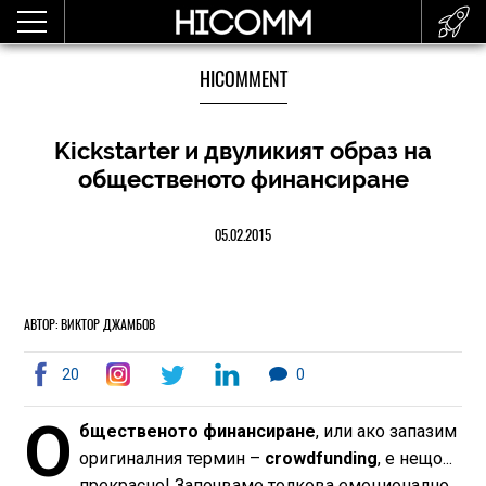
HICOMMENT
Kickstarter и двуликият образ на
общественото финансиране
05.02.2015
АВТОР: ВИКТОР ДЖАМБОВ
20
0
О
бщественото финансиране
, или ако запазим
оригиналния термин –
crowdfunding
, е нещо...
прекрасно! Започваме толкова емоционално,