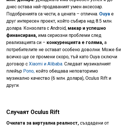
днес остава най-продаваният умен аксесоар.
Подобренията са чести, а цената – отлична.
Ouya
е
друг интересен проект, който събира над 8.5 млн.
долара. Конзолата с Android,
макар и успешно
финансирана,
има сериозни проблеми след
реализацията си –
конкуренцията е голяма,
а
потребителите не остават особено доволни. Може би
всичко ще се промени скоро, тъй като Ouya сключи
договор с
Xiaomi и Alibaba.
Следват музикалният
плейър
Pono,
който обещава неповторимо
музикално качество (6 млн. долара), Oculus Rift и
други.
Случаят Oculus Rift
Очилата за виртуална реалност,
създадени от