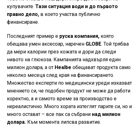
купувачите.
Тази ситуация води и до първото
правно дело,
в което участва публично
финансиране.
Последният пример е
руска компания,
която
обещава умен аксесоар, наречен
GLOBE
. Той трябва
да мери калории през кожата и дори да следи
нивото на глюкоза. Кампанията надхвърля един
милион долара, а от
Healbe
обещават продукта само
няколко месеца след края на финансирането.
Множество експерти по медицински уреди изказват
мнението си, че подобен продукт не може да работи
коректно, а и самото време за производство е
нереалистично. Много хората изтеглят парите си, но и
много остават – все пак са събрани
над милион
долара.
Към момента липсва развитие.