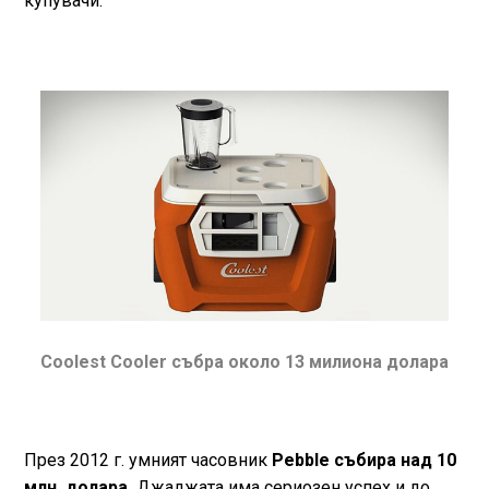
купувачи.
Coolest Cooler събра около 13 милиона долара
През 2012 г. умният часовник
Pebble събира над 10
млн. долара.
Джаджата има сериозен успех и до