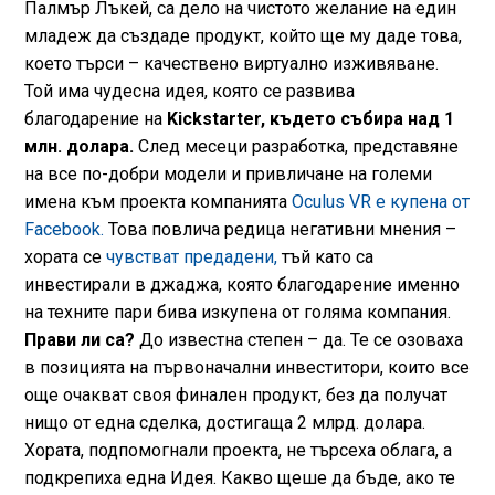
Палмър Лъкей, са дело на чистото желание на един
младеж да създаде продукт, който ще му даде това,
което търси – качествено виртуално изживяване.
Той има чудесна идея, която се развива
благодарение на
Kickstarter, където събира над 1
млн. долара.
След месеци разработка, представяне
на все по-добри модели и привличане на големи
имена към проекта компанията
Oculus VR е купена от
Facebook.
Това повлича редица негативни мнения –
хората се
чувстват предадени,
тъй като са
инвестирали в джаджа, която благодарение именно
на техните пари бива изкупена от голяма компания.
Прави ли са?
До известна степен – да. Те се озоваха
в позицията на първоначални инвеститори, които все
още очакват своя финален продукт, без да получат
нищо от една сделка, достигаща 2 млрд. долара.
Хората, подпомогнали проекта, не търсеха облага, а
подкрепиха една Идея. Какво щеше да бъде, ако те