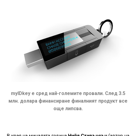
myIDkey е сред най-големите провали. След 3.5
млн. долара финансиране финалният продукт все
още липсва.
В края на миналата година
Нийл Стивънсън
(автор на