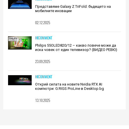
Представяме Galaxy Z TriFold: бъдещето на
мобилните иновации
02.12.2025
HICOMMENT
Philips 55OLED820/12 – какво повече може да
иска човек от един телевизор? (ВИДЕО РЕВЮ)
23.09.2025
HICOMMENT
Открий силата на новите Nvidia RTX AI
компютри: G:RIGS ProLine в Desktop.bg
13.10.2025