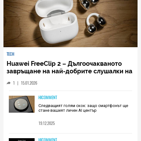
TECH
Huawei FreeClip 2 – Дългоочакваното
завръщане на най-добрите слушалки на
Huawei (РЕВЮ)
1
|
15.01.2026
HICOMMENT
Следващият голям скок: защо смартфонът ще
стане вашият личен AI център
19.12.2025
HICOMMENT