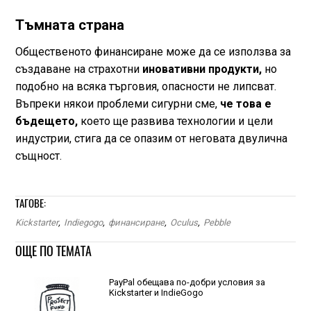
Тъмната страна
Общественото финансиране може да се използва за
създаване на страхотни
иновативни продукти,
но
подобно на всяка търговия, опасности не липсват.
Въпреки някои проблеми сигурни сме,
че това е
бъдещето,
което ще развива технологии и цели
индустрии, стига да се опазим от неговата двулична
същност.
ТАГОВЕ:
Kickstarter
,
Indiegogo
,
финансиране
,
Oculus
,
Pebble
ОЩЕ ПО ТЕМАТА
PayPal обещава по-добри условия за
Kickstarter и IndieGogo