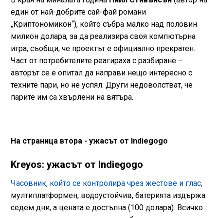
един от най-добрите сай-фай романи
„Криптономикон“), който събра малко над половин
милион долара, за да реализира своя компютърна
игра, съобщи, че проектът е официално прекратен.
Част от потребителите реагираха с разбиране –
авторът се е опитал да направи нещо интересно с
техните пари, но не успял. Други недоволстват, че
парите им са хвърлени на вятъра.
На страница втора - ужасът от Indiegogo
Kreyos: ужасът от Indiegogo
Часовник, който се контролира чрез жестове и глас,
мултиплатформен, водоустойчив, батерията издържа
седем дни, а цената е достъпна (100 долара). Всичко