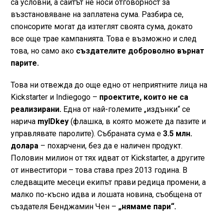
са условни, а сайтът не носи отговорност за
възстановяване на заплатена сума. Разбира се,
спонсорите могат да изтеглят своята сума, докато
все още трае кампанията. Това е възможно и след
това, но само ако
създателите доброволно върнат
парите.
Това ни отвежда до още едно от неприятните лица на
Kickstarter и Indiegogo –
проектите, които не са
реализирани.
Една от най-големите „издънки“ се
нарича
myIDkey
(флашка, в която можете да пазите и
управлявате паролите). Събраната сума е
3.5 млн.
долара
– похарчени, без да е наличен продукт.
Половин милион от тях идват от Kickstarter, а другите
от инвеститори – това става през 2013 година. В
следващите месеци екипът прави редица промени, а
малко по-късно идва и лошата новина, съобщена от
създателя Бенджамин Чен –
„нямаме пари“.