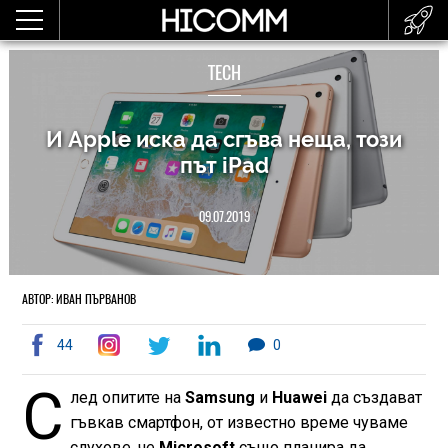
TECH
И Apple иска да сгъва неща, този
път iPad
09.07.2019
АВТОР: ИВАН ПЪРВАНОВ
44
0
С
лед опитите на
Samsung
и
Huawei
да създават
гъвкав смартфон, от известно време чуваме
слухове, че
Microsoft
също планира да