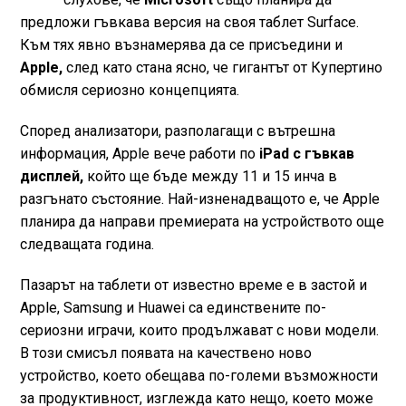
предложи гъвкава версия на своя таблет Surface.
Към тях явно възнамерява да се присъедини и
Apple,
след като стана ясно, че гигантът от Купертино
обмисля сериозно концепцията.
Според анализатори, разполагащи с вътрешна
информация, Apple вече работи по
iPad с гъвкав
дисплей,
който ще бъде между 11 и 15 инча в
разгънато състояние. Най-изненадващото е, че Apple
планира да направи премиерата на устройството още
следващата година.
Пазарът на таблети от известно време е в застой и
Apple, Samsung и Huawei са единствените по-
сериозни играчи, които продължават с нови модели.
В този смисъл появата на качествено ново
устройство, което обещава по-големи възможности
за продуктивност, изглежда като нещо, което може