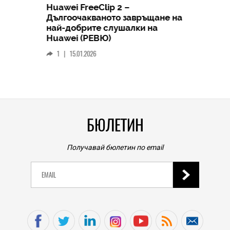
Huawei FreeClip 2 –
Дългоочакваното завръщане на
HICOMME
най-добрите слушалки на
Следв
Huawei (РЕВЮ)
смар
1
|
15.01.2026
личен
0
|
БЮЛЕТИН
Получавай бюлетин по email