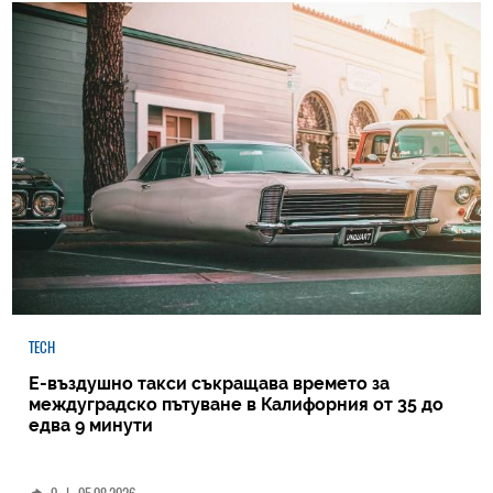
TECH
Е-въздушно такси съкращава времето за
междуградско пътуване в Калифорния от 35 до
едва 9 минути