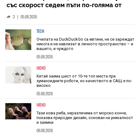
със скорост седем пъти по-голяма от
скоростта на звука
3
|
05.08.2026
TECH
Очилата на DuckDuckGo са евтини, не се зареждат
никога и не навлизат в личното пространство – и
вашето, и чуждото
05.08.2026
HIEND
Китай заема шест от 10-те топ места при
хуманоидните роботи, но качеството в САЩ е по-
високо
05.08.2026
HIEND
Тази нова риба, неразличима от морско конче,
показва природен дизайн, основан на уникалност
и заемки
06.08.2026