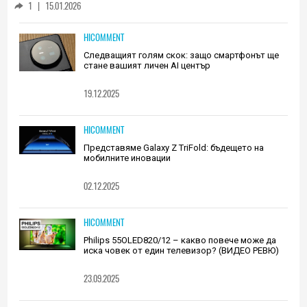
1
|
15.01.2026
HICOMMENT
Следващият голям скок: защо смартфонът ще
стане вашият личен AI център
19.12.2025
HICOMMENT
Представяме Galaxy Z TriFold: бъдещето на
мобилните иновации
02.12.2025
HICOMMENT
Philips 55OLED820/12 – какво повече може да
иска човек от един телевизор? (ВИДЕО РЕВЮ)
23.09.2025