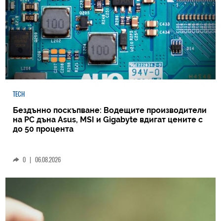
TECH
Бездънно поскъпване: Водещите производители
на РС дъна Asus, MSI и Gigabyte вдигат цените с
до 50 процента
0
|
06.08.2026