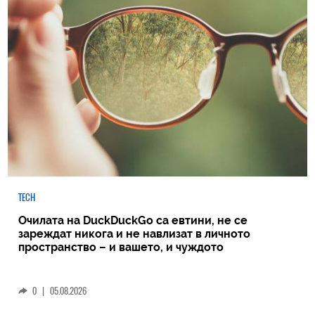
TECH
Очилата на DuckDuckGo са евтини, не се
зареждат никога и не навлизат в личното
пространство – и вашето, и чуждото
0
|
05.08.2026