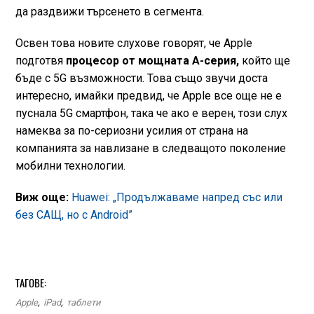
да раздвижи търсенето в сегмента.
Освен това новите слухове говорят, че Apple
подготвя
процесор от мощната А-серия,
който ще
бъде с 5G възможности. Това също звучи доста
интересно, имайки предвид, че Apple все още не е
пуснала 5G смартфон, така че ако е верен, този слух
намеква за по-сериозни усилия от страна на
компанията за навлизане в следващото поколение
мобилни технологии.
Виж още:
Huawei: „Продължаваме напред със или
без САЩ, но с Android”
ТАГОВЕ:
Apple
,
iPad
,
таблети