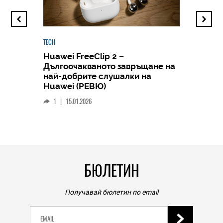
TECH
Huawei FreeClip 2 –
Дългоочакваното завръщане на
HICOMME
най-добрите слушалки на
Следв
Huawei (РЕВЮ)
смар
1
|
15.01.2026
личен
0
|
БЮЛЕТИН
Получавай бюлетин по email