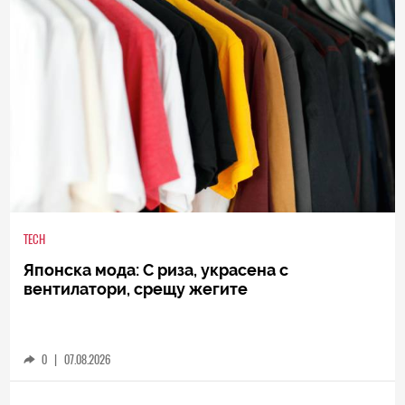
TECH
Японска мода: С риза, украсена с
вентилатори, срещу жегите
0
|
07.08.2026