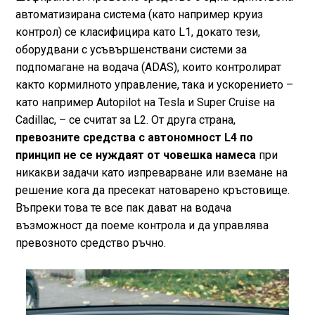
автоматизирана система (като например круиз
контрол) се класифицира като L1, докато тези,
оборудвани с усъвършенствани системи за
подпомагане на водача (ADAS), които контролират
както кормилното управление, така и ускорението –
като например Autopilot на Tesla и Super Cruise на
Cadillac, – се считат за L2. От друга страна,
превозните средства с автономност L4 по
принцип не се нуждаят от човешка намеса
при
никакви задачи като изпреварване или вземане на
решение кога да пресекат натоварено кръстовище.
Въпреки това те все пак дават на водача
възможност да поеме контрола и да управлява
превозното средство ръчно.