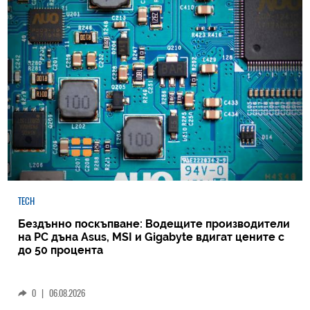
TECH
Бездънно поскъпване: Водещите производители
на РС дъна Asus, MSI и Gigabyte вдигат цените с
до 50 процента
0
|
06.08.2026