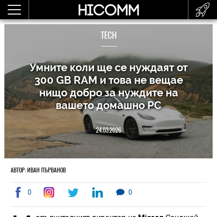
TECH
Умните коли ще се нуждаят от
300 GB RAM и това не вещае
нищо добро за нуждите на
вашето домашно РС
24.03.2026
АВТОР: ИВАН ПЪРВАНОВ
0
0