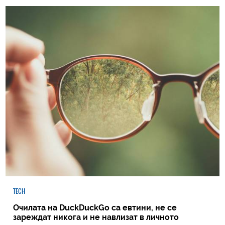
TECH
Очилата на DuckDuckGo са евтини, не се
зареждат никога и не навлизат в личното