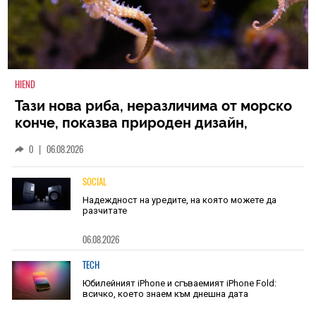
HIEND
Тази нова риба, неразличима от морско
конче, показва природен дизайн,
основан на уникалност и заемки
0
|
06.08.2026
SOCIAL
Надеждност на уредите, на която можете да
разчитате
06.08.2026
TECH
Юбилейният iPhone и сгъваемият iPhone Fold:
всичко, което знаем към днешна дата