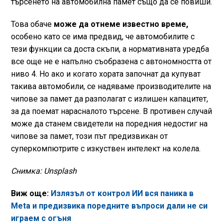
търсенето на автомобилна памет също да се повиши.
Това обаче
може да отнеме известно време,
особено като се има предвид, че автомобилите с
тези функции са доста скъпи, а нормативната уредба
все още не е напълно съобразена с автономността от
ниво 4. Но ако и когато хората започнат да купуват
такива автомобили, се надяваме производителите на
чипове за памет да разполагат с излишен капацитет,
за да поемат нарасналото търсене. В противен случай
може да станем свидетели на поредния недостиг на
чипове за памет, този път предизвикан от
суперкомпютрите с изкуствен интелект на колела.
Снимка: Unsplash
Виж още:
Излязъл от контрол ИИ вся паника в
Meta и предизвика поредните въпроси дали не си
играем с огъня