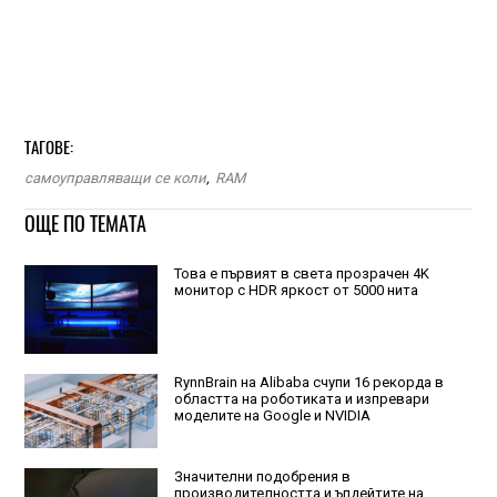
ТАГОВЕ:
самоуправляващи се коли
,
RAM
ОЩЕ ПО ТЕМАТА
Това е първият в света прозрачен 4K
монитор с HDR яркост от 5000 нита
RynnBrain на Alibaba счупи 16 рекорда в
областта на роботиката и изпревари
моделите на Google и NVIDIA
Значителни подобрения в
производителността и ъпдейтите на