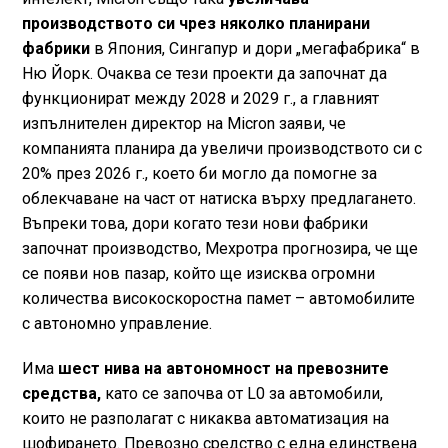
производството си чрез няколко планирани
фабрики
в Япония, Сингапур и дори „мегафабрика“ в
Ню Йорк. Очаква се тези проекти да започнат да
функционират между 2028 и 2029 г., а главният
изпълнителен директор на Micron заяви, че
компанията планира да увеличи производството си с
20% през 2026 г., което би могло да помогне за
облекчаване на част от натиска върху предлагането.
Въпреки това, дори когато тези нови фабрики
започнат производство, Мехротра прогнозира, че ще
се появи нов пазар, който ще изисква огромни
количества високоскоростна памет – автомобилите
с автономно управление.
Има
шест нива на автономност на превозните
средства,
като се започва от L0 за автомобили,
които не разполагат с никаква автоматизация на
шофирането. Превозно средство с една единствена