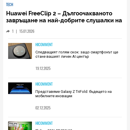
TECH
Huawei FreeClip 2 – Дългоочакваното
завръщане на най-добрите слушалки на
Huawei (РЕВЮ)
1
|
15.01.2026
HICOMMENT
Следващият голям скок: защо смартфонът ще
стане вашият личен AI център
19.12.2025
HICOMMENT
Представяме Galaxy Z TriFold: бъдещето на
мобилните иновации
02.12.2025
HICOMMENT