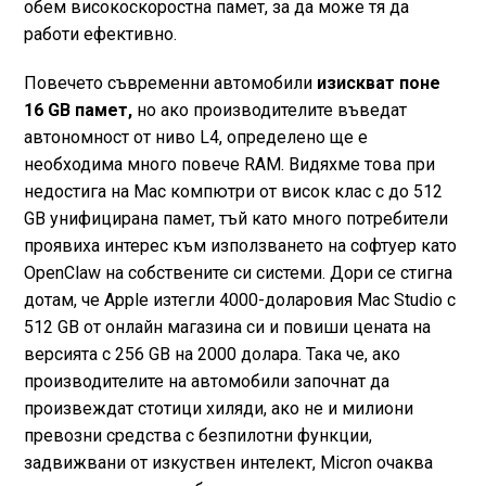
обем високоскоростна памет, за да може тя да
работи ефективно.
Повечето съвременни автомобили
изискват поне
16 GB памет,
но ако производителите въведат
автономност от ниво L4, определено ще е
необходима много повече RAM. Видяхме това при
недостига на Mac компютри от висок клас с до 512
GB унифицирана памет, тъй като много потребители
проявиха интерес към използването на софтуер като
OpenClaw на собствените си системи. Дори се стигна
дотам, че Apple изтегли 4000-доларовия Mac Studio с
512 GB от онлайн магазина си и повиши цената на
версията с 256 GB на 2000 долара. Така че, ако
производителите на автомобили започнат да
произвеждат стотици хиляди, ако не и милиони
превозни средства с безпилотни функции,
задвижвани от изкуствен интелект, Micron очаква