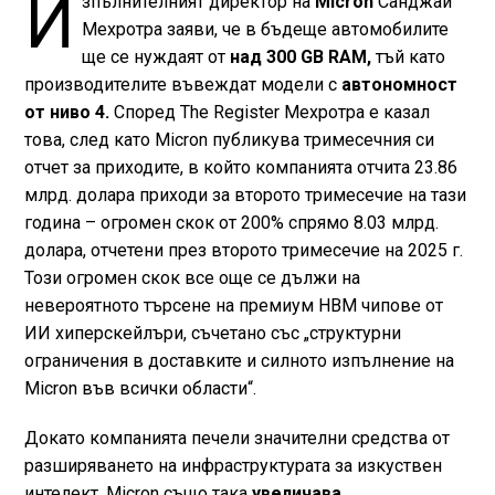
И
зпълнителният директор на
Micron
Санджай
Мехротра заяви, че в бъдеще автомобилите
ще се нуждаят от
над 300 GB RAM,
тъй като
производителите въвеждат модели с
автономност
от ниво 4.
Според The Register Мехротра е казал
това, след като Micron публикува тримесечния си
отчет за приходите, в който компанията отчита 23.86
млрд. долара приходи за второто тримесечие на тази
година – огромен скок от 200% спрямо 8.03 млрд.
долара, отчетени през второто тримесечие на 2025 г.
Този огромен скок все още се дължи на
невероятното търсене на премиум HBM чипове от
ИИ хиперскейлъри, съчетано със „структурни
ограничения в доставките и силното изпълнение на
Micron във всички области“.
Докато компанията печели значителни средства от
разширяването на инфраструктурата за изкуствен
интелект, Micron също така
увеличава