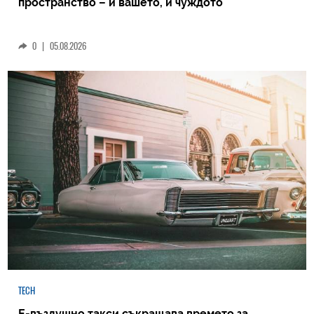
пространство – и вашето, и чуждото
0
|
05.08.2026
TECH
Е-въздушно такси съкращава времето за