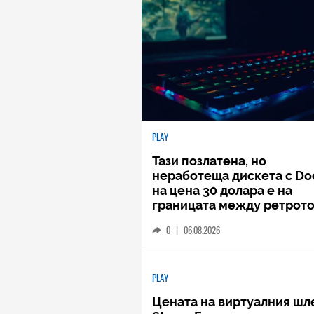
PLAY
Тази позлатена, но
неработеща дискета с D
на цена 30 долара е на
границата между ретрото
кича
0
|
06.08.2026
PLAY
Цената на виртуалния шл