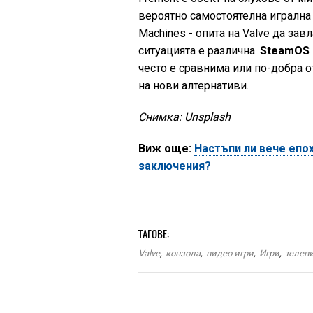
вероятно самостоятелна игрална
Machines - опита на Valve да зав
ситуацията е различна.
SteamOS 
често е сравнима или по-добра о
на нови алтернативи.
Снимка: Unsplash
Виж още:
Настъпи ли вече епо
заключения?
ТАГОВЕ:
Valve
,
конзола
,
видео игри
,
Игри
,
телев