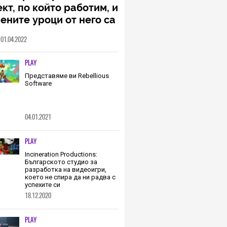
кт, по който работим, и
ените уроци от него са
менна част от пътя,
01.04.2022
о трябва да извървим
о екип (ИНТЕРВЮ)
PLAY
Представяме ви Rebellious
Software
04.01.2021
PLAY
Incineration Productions:
Българското студио за
разработка на видеоигри,
което не спира да ни радва с
успехите си
18.12.2020
PLAY