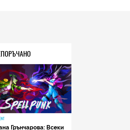
ЕПОРЪЧАНО
ENT
ана Грънчарова: Всеки