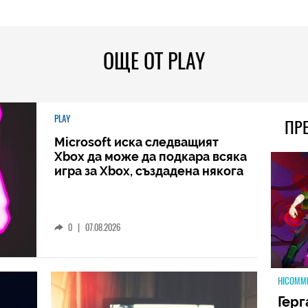
ОЩЕ ОТ PLAY
PLAY
ПР
Microsoft иска следващият
Xbox да може да подкара всяка
игра за Xbox, създадена някога
0
|
07.08.2026
HICOMM
Герг