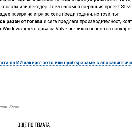
 конзола или декодер. Това напомня по-ранния проект Ste
ладее пазара на игри за хола преди години, но този път
се разви оттогава
и сега предлага производителност, коя
т Windows, което дава на Valve по-силна основа за прокарв
хата на ИИ хакерството или прибързваме с апокалиптич
изор
,
Steam
ОЩЕ ПО ТЕМАТА