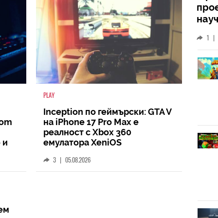
прое
науч
неиз
1
|
койт
кат
PLAY
Inception по геймърски: GTA V
oom
на iPhone 17 Pro Max е
реалност с Xbox 360
 и
емулатора XeniOS
3
|
05.08.2026
ем