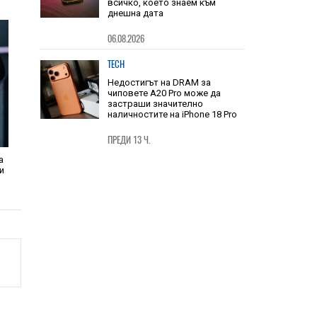
TECH
Юбилейният iPhone и
сгъваемият iPhone Fold:
всичко, което знаем към
днешна дата
06.08.2026
TECH
Недостигът на DRAM за
чиповете A20 Pro може да
застраши значително
наличностите на iPhone 18 Pro
а
ки
ПРЕДИ 13 Ч.