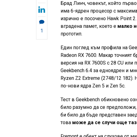
Брад Линч, човекът, който първ
има 6-ядрен процесор с максимал
изрично е посочено Hawk Point 2
вградена памет, което е
малко н
1
прототип.
Един поглед към профила на Geek
Radeon RX 7600. Макар точният б
версия на RX 7600S с 28 CU или п
Geekbench 6.4 за едноядрен и мн
Ryzen Z2 Extreme (2748/12 182). 
по-нови ядра Zen 5 и Zen 5c.
Тест в Geekbench обикновено оз
било разумно да се предположи, 
би било да бъде представен заедн
това
може да се случи още таз
Fremont е обект на слухове от мин