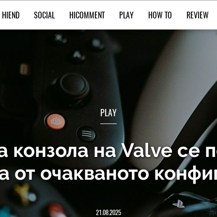
HIEND
SOCIAL
HICOMMENT
PLAY
HOW TO
REVIEW
PLAY
 конзола на Valve се по
а от очакваното конфи
21.08.2025