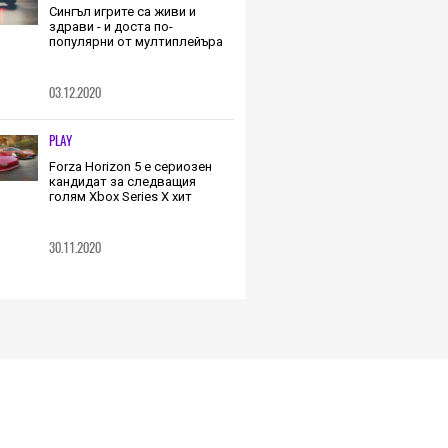
Сингъл игрите са живи и
здрави - и доста по-
популярни от мултиплейъра
03.12.2020
PLAY
Forza Horizon 5 е сериозен
кандидат за следващия
голям Xbox Series X хит
30.11.2020