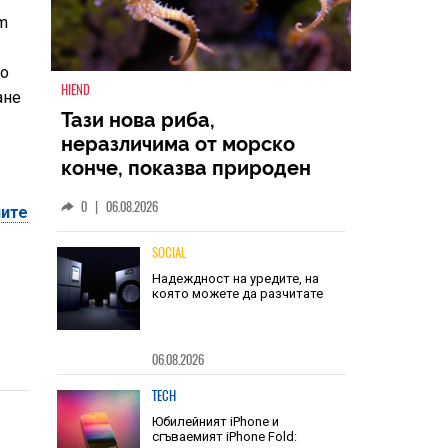
am
то
ане
HIEND
Тази нова риба,
неразличима от морско
ните
конче, показва природен
дизайн, основан на
0
|
06.08.2026
уникалност и заемки
SOCIAL
Надеждност на уредите, на
която можете да разчитате
06.08.2026