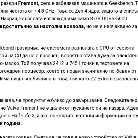
о разкри
Fremont,
сега е забелязал машината в Geekbench. Т
на честота от ~4.8 GHz. Това са Zen 4 ядра, защото в списъ
. Накрая, конзолата изглежда има само 8 GB DDR5-5600
едостатъчно за настолна конзола,
но не е неочаквано за
bench разкрива, че системата разполага с GPU от серията
рой на CU да не е посочен, вероятно става дума за олекотен
о-малко. Той получава 2412 и 7451 точки в тестовете на
огоядрен процесор, което го прави значително по-бавен от
Няма нищо необичайно в това, тъй като Z2 Extreme разполаг
начава, че продуктът е близо до завършване. Следователно
че Valve Fremont не е далеч от пускането си на пазара. Иде
о с Half-Life 3, а ако по-старите изтекли информации са то
и година.
алата година. Смята се, че това е ново устройство от Valve,