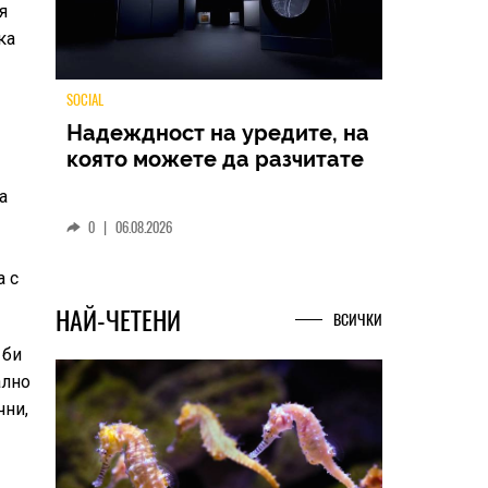
я
ка
TECH
Samsung Galaxy Z Fold8
а
Ultra – ново име, познато
представяне
а с
0
|
04.08.2026
 би
НАЙ-ЧЕТЕНИ
ВСИЧКИ
ално
чни,