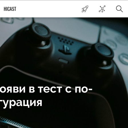
HICAST
яви в тест с по-
гурация