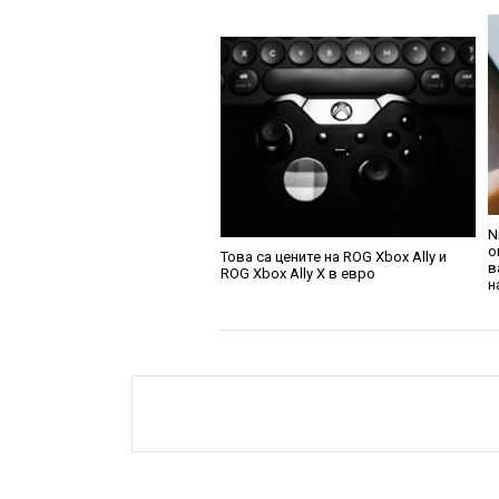
N
о
Това са цените на ROG Xbox Ally и
в
ROG Xbox Ally X в евро
н