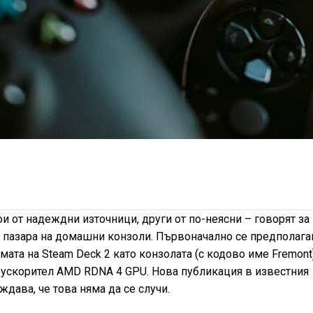
и от надеждни източници, други от по-неясни – говорят за
 пазара на домашни конзоли. Първоначално се предполага
мата на Steam Deck 2 като конзолата (с кодово име Fremont
 ускорител AMD RDNA 4 GPU. Нова публикация в известния
дава, че това няма да се случи.