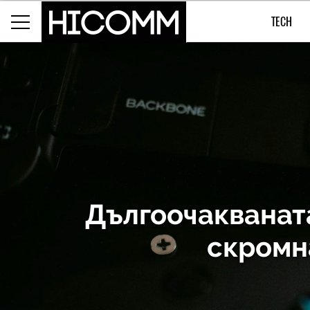
TECH
Дългоочакваната
скромн