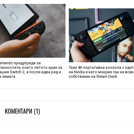
intendo предупреди за
пасностите, които лятото крие за
Тази 4К портативна конзола с карт
ашия Switch 2, а после идва ред и
на Nvidia е като мокрия сън на все
а зимата
собственик на Steam Deck
КОМЕНТАРИ (1)