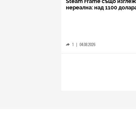
Steam Frame също изгле
нереална: над 1100 долар
1
|
04.08.2026