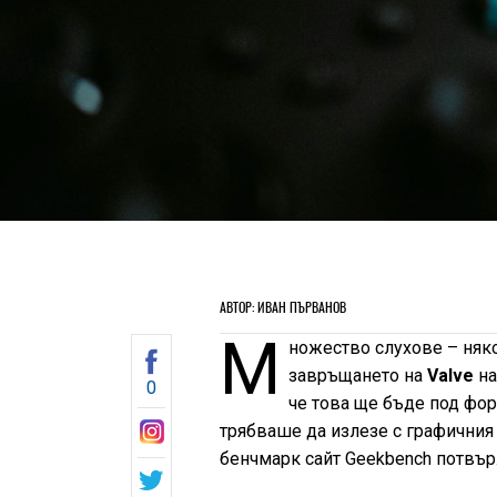
АВТОР: ИВАН ПЪРВАНОВ
М
ножество слухове – няко
завръщането на
Valve
на
0
че това ще бъде под фор
трябваше да излезе с графичния
бенчмарк сайт Geekbench потвърж