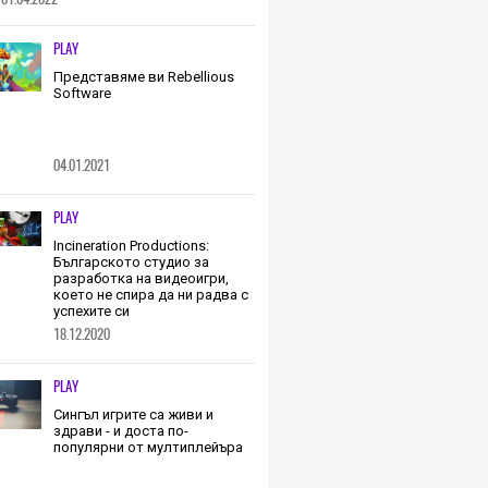
о трябва да извървим
о екип (ИНТЕРВЮ)
PLAY
Представяме ви Rebellious
Software
04.01.2021
PLAY
Incineration Productions:
Българското студио за
разработка на видеоигри,
което не спира да ни радва с
успехите си
18.12.2020
PLAY
Сингъл игрите са живи и
здрави - и доста по-
популярни от мултиплейъра