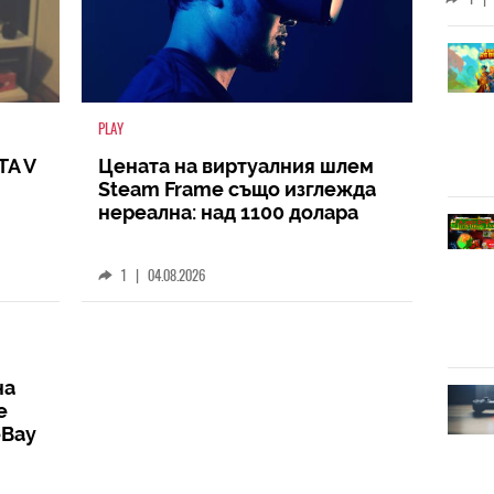
койт
кат
PLAY
TA V
Цената на виртуалния шлем
Steam Frame също изглежда
нереална: над 1100 долара
1
|
04.08.2026
на
е
eBay