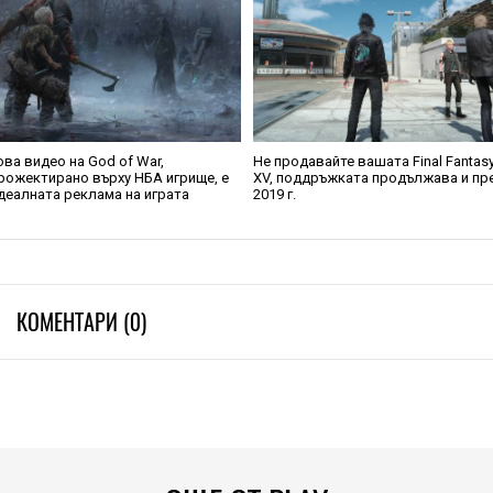
ова видео на God of War,
Не продавайте вашата Final Fantas
рожектирано върху НБА игрище, е
XV, поддръжката продължава и пр
деалната реклама на играта
2019 г.
КОМЕНТАРИ (0)