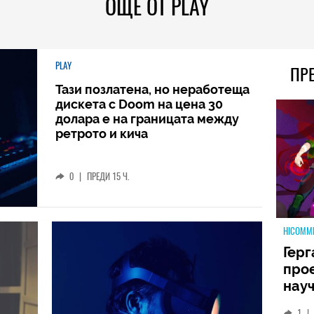
ОЩЕ ОТ PLAY
PLAY
ПР
Тази позлатена, но неработеща
дискета с Doom на цена 30
долара е на границата между
ретрото и кича
0
|
ПРЕДИ 15 Ч.
HICOMM
Герг
прое
науч
неиз
1
|