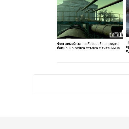
Т
Фен римейкът на Fallout 3 напредва
п
бавно, но всяка стъпка е титанична
и