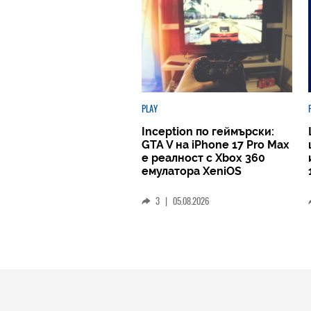
PLAY
Inception по геймърски:
GTA V на iPhone 17 Pro Max
е реалност с Xbox 360
емулатора XeniOS
3
|
05.08.2026