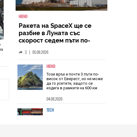
HIEND
Ракета на SpaceX ще се
y
разбие в Луната със
ез
скорост седем пъти по-
голяма от скоростта на
3
|
05.08.2026
звука
HIEND
Този връх е почти 3 пъти по-
висок от Еверест, но не може
да го усетите, защото се
издига в рамките на 600 км
04.08.2026
TECH
Книгите, създадени от ИИ, вече