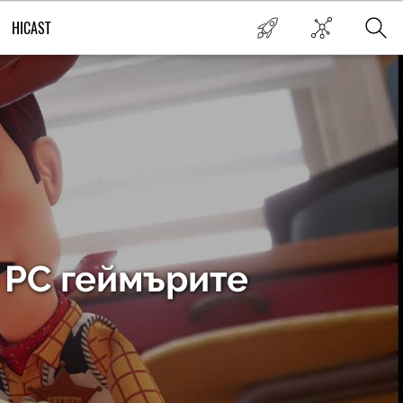
HICAST
 РС геймърите