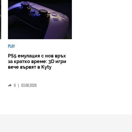
PLAY
PS5 емулация с нов връх
за кратко време: 3D игри
вече вървят в Kyty
0
|
03.08.2026