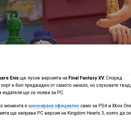
are Enix
ще пусне версията на
Final Fantasy XV.
Според
порт е бил предвиден от самото начало, но слуховете твър
а издателя ще се появи за РС.
до момента е
анонсирана официално
само за PS4 и Xbox One
ята ще направи РС версия на Kingdom Hearts 3, която да с