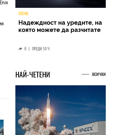
Enix
ия
TECH
Samsung Galaxy Z Fold8
Ultra – ново име, познато
представяне
0
|
04.08.2026
НАЙ-ЧЕТЕНИ
ВСИЧКИ