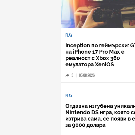
PLAY
Inception по геймърски: G
на iPhone 17 Pro Max е
реалност с Xbox 360
емулатора XeniOS
3
|
05.08.2026
PLAY
Отдавна изгубена уникал
Nintendo DS игра, която с
изтрива сама, се появи в 
за 9000 долара