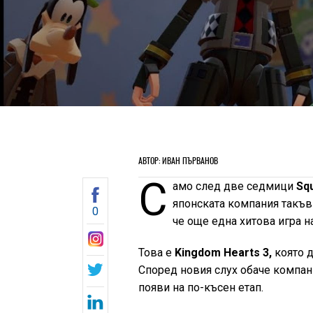
АВТОР: ИВАН ПЪРВАНОВ
С
амо след две седмици
Squ
японската компания такъв 
0
че още една хитова игра н
Това е
Kingdom Hearts 3,
която 
Според новия слух обаче компани
появи на по-късен етап.