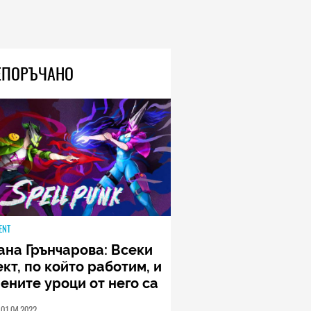
са 33 процента от новите
попълнения в класациите за
бестселъри, а приходите на
човешките автори намаляват
04.08.2026
ЕПОРЪЧАНО
TECH
Очилата на DuckDuckGo са
евтини, не се зареждат никога
и не навлизат в личното
пространство – и вашето, и
чуждото
05.08.2026
ENT
ана Грънчарова: Всеки
кт, по който работим, и
ените уроци от него са
менна част от пътя,
01.04.2022