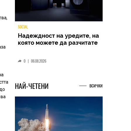
тва,
TECH
аза
Samsung Galaxy Z Fold8
Ultra – ново име, познато
представяне
на
0
|
04.08.2026
стта
 до
ова
НАЙ-ЧЕТЕНИ
ВСИЧКИ