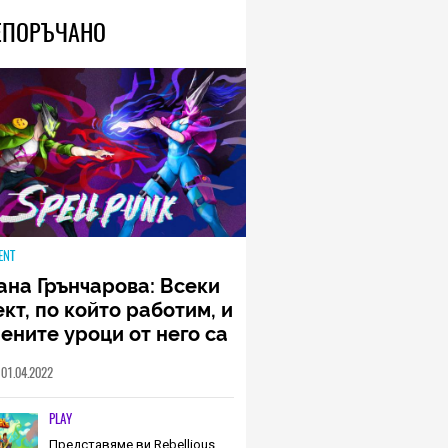
ЕПОРЪЧАНО
ENT
ана Грънчарова: Всеки
кт, по който работим, и
ените уроци от него са
менна част от пътя,
01.04.2022
о трябва да извървим
о екип (ИНТЕРВЮ)
PLAY
Представяме ви Rebellious