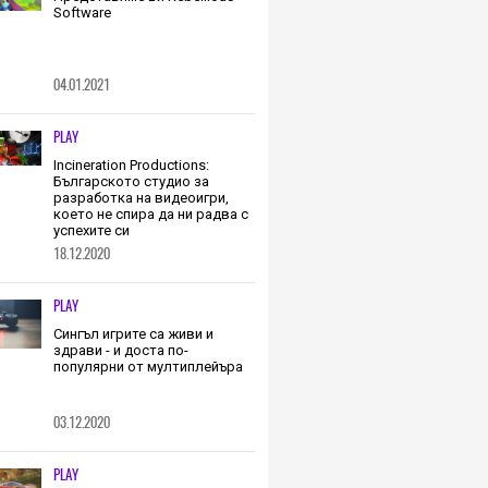
Software
04.01.2021
PLAY
Incineration Productions:
Българското студио за
разработка на видеоигри,
което не спира да ни радва с
успехите си
18.12.2020
PLAY
Сингъл игрите са живи и
здрави - и доста по-
популярни от мултиплейъра
03.12.2020
PLAY