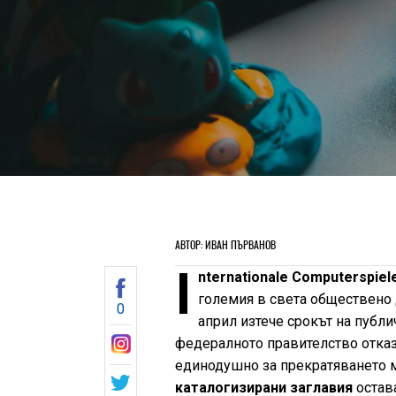
АВТОР: ИВАН ПЪРВАНОВ
I
nternationale Computerspie
големия в света обществено д
0
април изтече срокът на публи
федералното правителство отказ
единодушно за прекратяването му
каталогизирани заглавия
остава