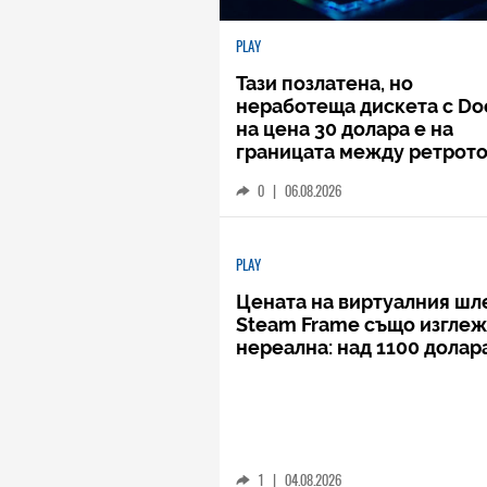
PLAY
Тази позлатена, но
неработеща дискета с D
на цена 30 долара е на
границата между ретрото
кича
0
|
06.08.2026
PLAY
Цената на виртуалния шл
Steam Frame също изгле
нереална: над 1100 долар
1
|
04.08.2026