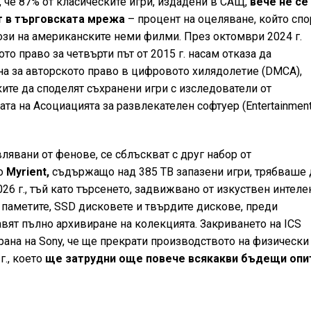
, че 87% от класическите игри, издадени в САЩ,
вече не се
т в търговската мрежа
– процент на оцеляване, който сп
този на американските неми филми. През октомври 2024 г.
о право за четвърти път от 2015 г. насам отказа да
а за авторското право в цифровото хилядолетие (DMCA),
ите да споделят съхранени игри с изследователи от
ната на Асоциацията за развлекателен софтуер (Entertainmen
явани от фенове, се сблъскват с друг набор от
о
Myrient,
съдържащо над 385 TB запазени игри, трябваше 
26 г., тъй като търсенето, задвижвано от изкуствен интелек
 паметите, SSD дисковете и твърдите дискове, преди
вят пълно архивиране на колекцията. Закриването на ICS
рана на Sony, че ще прекрати производството на физически
г., което
ще затрудни още повече всякакви бъдещи опи