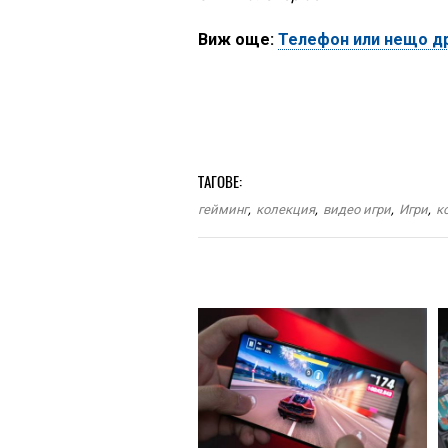
Виж още:
Телефон или нещо др
ТАГОВЕ:
гейминг
,
колекция
,
видео игри
,
Игри
,
к