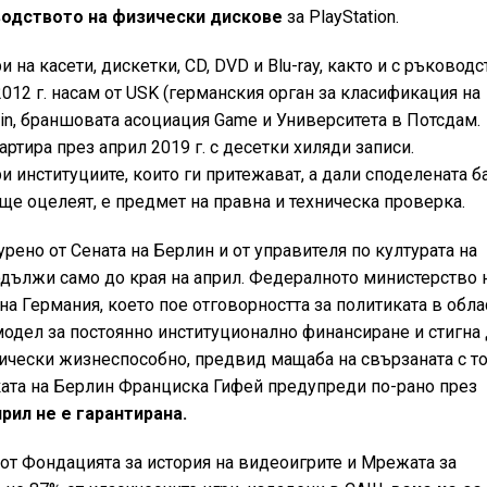
одството на физически дискове
за PlayStation.
 на касети, дискетки, CD, DVD и Blu-ray, както и с ръководс
2012 г. насам от USK (германския орган за класификация на
lin, браншовата асоциация Game и Университета в Потсдам.
ртира през април 2019 г. с десетки хиляди записи.
 институциите, които ги притежават, а дали споделената б
ще оцелеят, е предмет на правна и техническа проверка.
рено от Сената на Берлин и от управителя по културата на
дължи само до края на април. Федералното министерство 
 на Германия, което пое отговорността за политиката в обла
а модел за постоянно институционално финансиране и стигна
мически жизнеспособно, предвид мащаба на свързаната с т
ката на Берлин Франциска Гифей предупреди по-рано през
рил не е гарантирана.
 от Фондацията за история на видеоигрите и Мрежата за