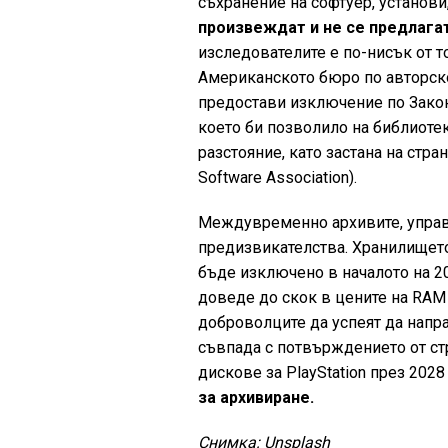
съхранение на софтуер, установи
произвеждат и не се предлага
изследователите е по-нисък от 
Американското бюро по авторскот
предостави изключение по Закон
което би позволило на библиотек
разстояние, като застана на стра
Software Association).
Междувременно архивите, управл
предизвикателства. Хранилищет
бъде изключено в началото на 20
доведе до скок в цените на RAM
доброволците да успеят да напра
съвпада с потвърждението от ст
дискове за PlayStation през 2028 
за архивиране.
Снимка: Unsplash