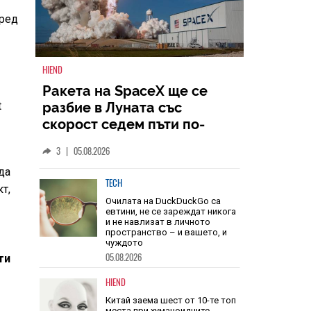
оред
t
HIEND
Ракета на SpaceX ще се
разбие в Луната със
скорост седем пъти по-
да
голяма от скоростта на
т,
3
|
05.08.2026
звука
TECH
Очилата на DuckDuckGo са
евтини, не се зареждат никога
ти
и не навлизат в личното
пространство – и вашето, и
чуждото
05.08.2026