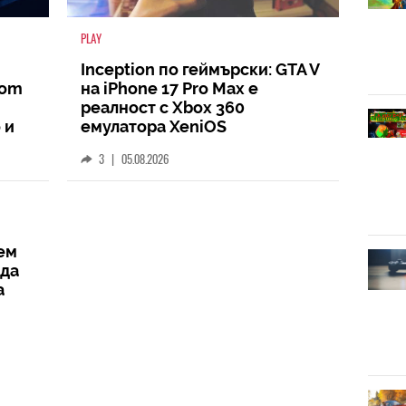
PLAY
Inception по геймърски: GTA V
oom
на iPhone 17 Pro Max е
реалност с Xbox 360
 и
емулатора XeniOS
3
|
05.08.2026
ем
жда
а