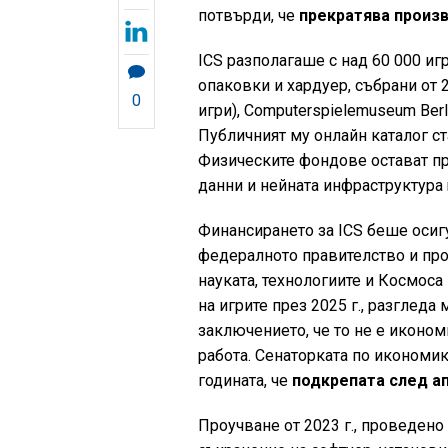
потвърди, че
прекратява произв
ICS разполагаше с над 60 000 игри
опаковки и хардуер, събрани от 
0
игри), Computerspielemuseum Ber
Публичният му онлайн каталог ста
Физическите фондове остават при
данни и нейната инфраструктура 
Финансирането за ICS беше осигу
федералното правителство и про
науката, технологиите и Космоса
на игрите през 2025 г., разглед
заключението, че то не е иконо
работа. Сенаторката по икономи
годината, че
подкрепата след ап
Проучване от 2023 г., проведено