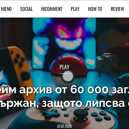
HIEND
SOCIAL
HICOMMENT
PLAY
HOW TO
REVIEW
PLAY
йм архив от 60 000 за
държан, защото липсва
07.07.2026