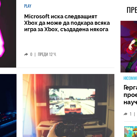
PLAY
ПР
Microsoft иска следващият
Xbox да може да подкара всяка
игра за Xbox, създадена някога
0
|
ПРЕДИ 12 Ч.
HICOMM
Герг
прое
науч
неиз
1
|
койт
кат