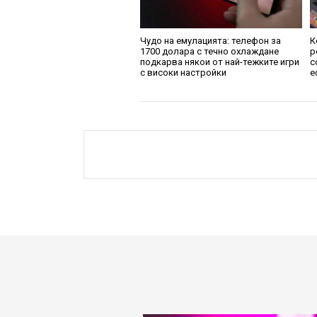
Чудо на емулацията: телефон за
К
1700 долара с течно охлаждане
р
подкарва някои от най-тежките игри
с
с високи настройки
е