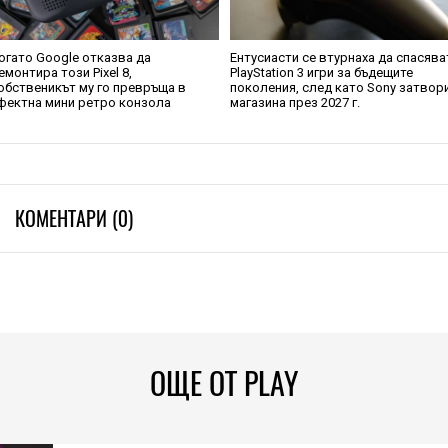
огато Google отказва да
Ентусиасти се втурнаха да спасява
емонтира този Pixel 8,
PlayStation 3 игри за бъдещите
обственикът му го превръща в
поколения, след като Sony затвор
фектна мини ретро конзола
магазина през 2027 г.
КОМЕНТАРИ (0)
ОЩЕ ОТ PLAY