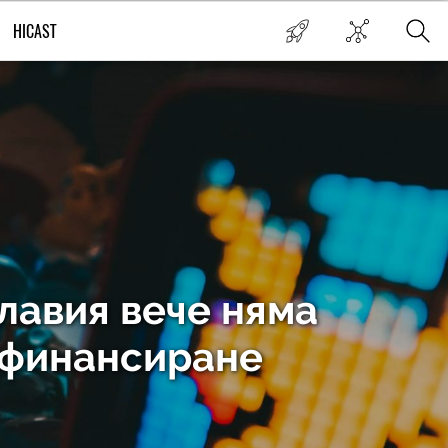
HICAST
главия вече няма
 финансиране