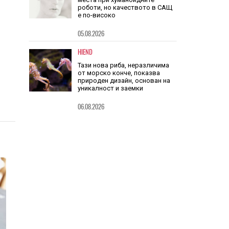
HIEND
Китай заема шест от 10-те топ
места при хуманоидните
роботи, но качеството в САЩ
е по-високо
05.08.2026
HIEND
Тази нова риба, неразличима
от морско конче, показва
природен дизайн, основан на
уникалност и заемки
06.08.2026