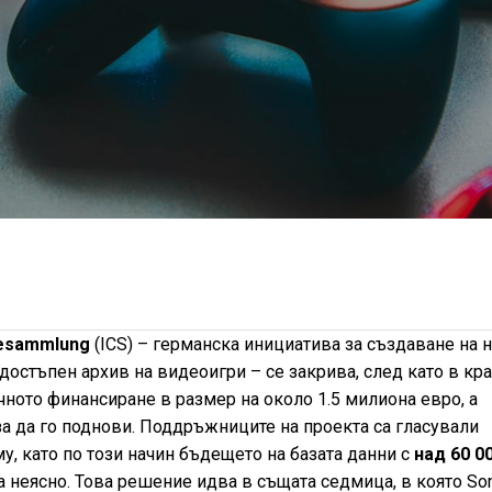
lesammlung
(ICS) – германска инициатива за създаване на н
остъпен архив на видеоигри – се закрива, след като в кра
чното финансиране в размер на около 1.5 милиона евро, а
а да го поднови. Поддръжниците на проекта са гласували
, като по този начин бъдещето на базата данни с
над 60 0
 неясно. Това решение идва в същата седмица, в която So