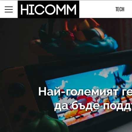
TECH
Най-големият ге
да бъде под