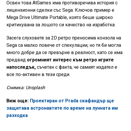
Освен това AtGames има противоречива история с
лицензионни сделки със Sega. Ключов пример е
Mega Drive Ultimate Portable, която беше широко
критикувана за лошото си качество на изработка.
Засега слуховете за 2D ретро преносима конзола на
Sega са малко повече от спекулации, но тя би могла
много добре да се превърне в реалност, като се има
предвид
огромният интерес към ретро игрите
напоследък,
съчетан с факта, че самият издател е
все по-активен в тези среди.
Снимка: Unsplash
Виж още:
Проектиран от Prada скафандър ще
защитава астронавтите по време на лунната им
разходка