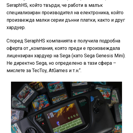
SeraphHS, който твърди, че работи в малък
специализиран производител на електроника, който
произвежда малки серии дънни платки, както и друг
хардуер.
Според SeraphHS компанията е получила подробна
оферта от „компания, която преди е произвеждала
лицензиран хардуер на Sega (като Sega Genesis Mini).
Не директно Sega, но определено в тази сфера –
мислете за TecToy, AtGames и т.н.“.