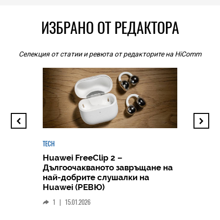
ИЗБРАНО ОТ РЕДАКТОРА
Селекция от статии и ревюта от редакторите на HiComm
TECH
Huawei FreeClip 2 –
Дългоочакваното завръщане на
HICOMME
най-добрите слушалки на
Следв
Huawei (РЕВЮ)
смар
1
|
15.01.2026
личен