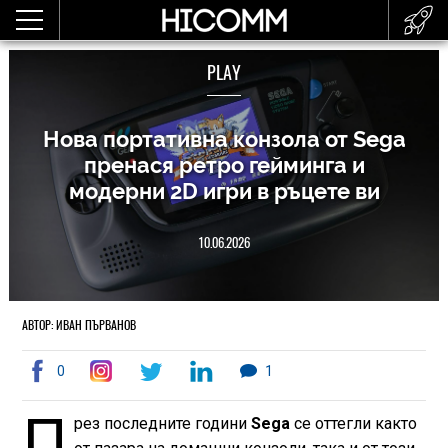
PLAY
Нова портативна конзола от Sega
пренася ретро гейминга и
модерни 2D игри в ръцете ви
10.06.2026
АВТОР: ИВАН ПЪРВАНОВ
0
1
П
рез последните години
Sega
се оттегли както