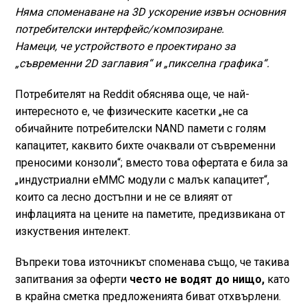
Няма споменаване на 3D ускорение извън основния
потребителски интерфейс/композиране.
Намеци, че устройството е проектирано за
„съвременни 2D заглавия“ и „пикселна графика“.
Потребителят на Reddit обяснява още, че най-
интересното е, че физическите касетки „не са
обичайните потребителски NAND памети с голям
капацитет, каквито бихте очаквали от съвременни
преносими конзоли“; вместо това офертата е била за
„индустриални eMMC модули с малък капацитет“,
които са лесно достъпни и не се влияят от
инфлацията на цените на паметите, предизвикана от
изкуствения интелект.
Въпреки това източникът споменава също, че такива
запитвания за оферти
често не водят до нищо,
като
в крайна сметка предложенията биват отхвърлени.