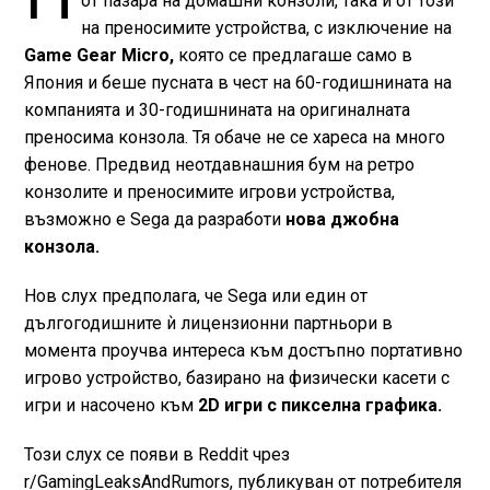
от пазара на домашни конзоли, така и от този
на преносимите устройства, с изключение на
Game Gear Micro,
която се предлагаше само в
Япония и беше пусната в чест на 60-годишнината на
компанията и 30-годишнината на оригиналната
преносима конзола. Тя обаче не се хареса на много
фенове. Предвид неотдавнашния бум на ретро
конзолите и преносимите игрови устройства,
възможно е Sega да разработи
нова джобна
конзола.
Нов слух предполага, че Sega или един от
дългогодишните ѝ лицензионни партньори в
момента проучва интереса към достъпно портативно
игрово устройство, базирано на физически касети с
игри и насочено към
2D игри с пикселна графика.
Този слух се появи в Reddit чрез
r/GamingLeaksAndRumors, публикуван от потребителя