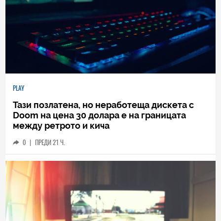
PLAY
Тази позлатена, но неработеща дискета с
Doom на цена 30 долара е на границата
между ретрото и кича
0
|
ПРЕДИ 21 Ч.