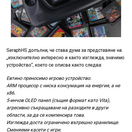
SeraphHS допълни, че става дума за представяне на
„изключително интересно и както изглежда, значимо
устройство“, което се описва както следва:
Евтино преносимо игрово устройство.
ARM процесор с ниска консумация на енергия, а не
x86.
5-инчов OLED панел (същия формат като Vita),
агресивно съкращаване на разходите в други
области, за да се компенсира това.
Изглежда доста ограничено вътрешно хранилище.
Сменяеми касети с игри.