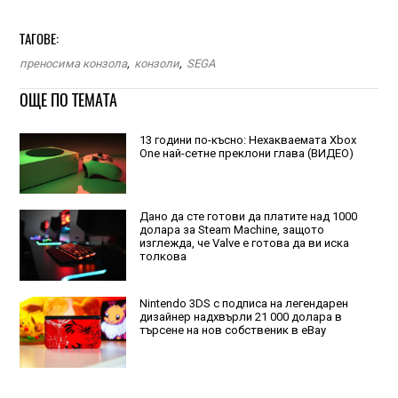
ТАГОВЕ:
преносима конзола
,
конзоли
,
SEGA
ОЩЕ ПО ТЕМАТА
13 години по-късно: Нехакваемата Xbox
One най-сетне преклони глава (ВИДЕО)
Дано да сте готови да платите над 1000
долара за Steam Machine, защото
изглежда, че Valve е готова да ви иска
толкова
Nintendo 3DS с подписа на легендарен
дизайнер надхвърли 21 000 долара в
търсене на нов собственик в eBay