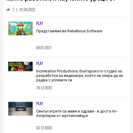
него са неизменна част от пътя, който
1
|
01.04.2022
трябва да извървим като екип
(ИНТЕРВЮ)
PLAY
Представяме ви Rebellious Software
04.01.2021
PLAY
Incineration Productions: Българското студио за
разработка на видеоигри, което не спира да ни
радва с успехите си
18.12.2020
PLAY
Сингъл игрите са живи и здрави - и доста по-
популярни от мултиплейъра
03.12.2020