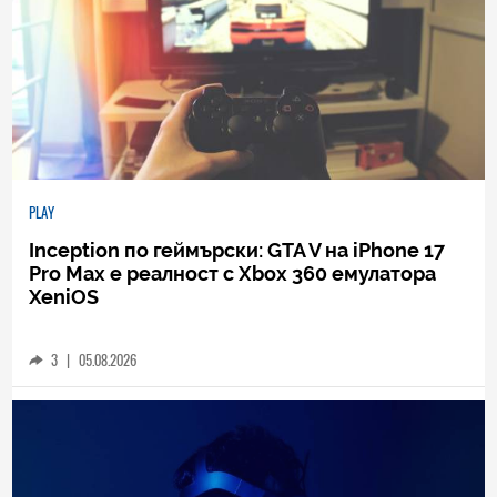
PLAY
Inception по геймърски: GTA V на iPhone 17
Pro Max е реалност с Xbox 360 емулатора
XeniOS
3
|
05.08.2026