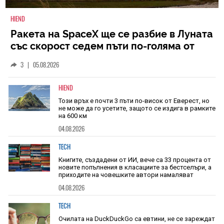
HIEND
Ракета на SpaceX ще се разбие в Луната
със скорост седем пъти по-голяма от
скоростта на звука
3
|
05.08.2026
HIEND
Този връх е почти 3 пъти по-висок от Еверест, но
не може да го усетите, защото се издига в рамките
на 600 км
04.08.2026
TECH
Книгите, създадени от ИИ, вече са 33 процента от
новите попълнения в класациите за бестселъри, а
приходите на човешките автори намаляват
04.08.2026
TECH
Очилата на DuckDuckGo са евтини, не се зареждат