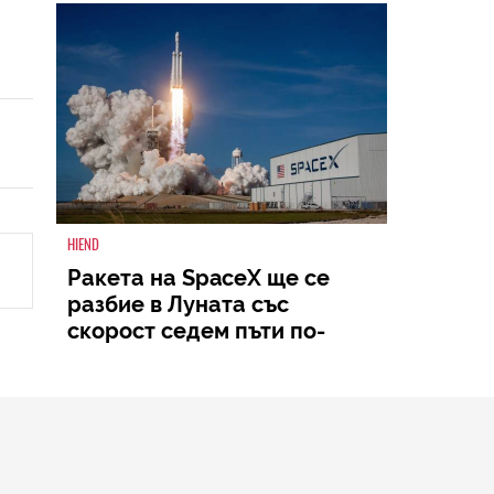
НАЙ-ЧЕТЕНИ
ВСИЧКИ
HIEND
Ракета на SpaceX ще се
разбие в Луната със
скорост седем пъти по-
голяма от скоростта на
3
|
05.08.2026
звука
HIEND