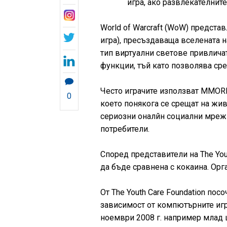
игра, ако развлекателните
World of Warcraft (WoW) предст
игра), пресъздаваща вселената на 
тип виртуални светове привличат
функции, тъй като позволява сре
Често играчите използват MMORPG 
0
което понякога се срещат на жив
сериозни оналйн социални мрежи
потребители.
Според представители на The You
да бъде сравнена с кокаина. Орг
От The Youth Care Foundation пос
зависимост от компютърните игри 
ноември 2008 г. например млад 