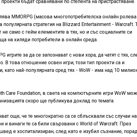
 проекти бъдат сравнявани по степента на пристрастяване.
авлява MMORPG (масова многопотребителска онлайн ролева
популярната стратегия на Blizzard Entertainment - Warcraft. 
 не само с гейм елементите в тях, но и със социалните си
ща на хиляди потребители в онлайн среда.
игрите за да се запознават с нови хора, да чатят с тях, сл
о. В това отношение освен игри, този тип проекти са и
, като най-популярната сред тях - WoW - има над 10 милио
th Care Foundation, в света на компютърните игри WoW мо
анизацията скоро ще публикува доклад по темата.
очват още, че те многократно са се сблъсквали със случаи на
и винаги те са били свързвани с World of Warcraft. През
швед е хоспитализиран, след като е изубил съзнание, пора