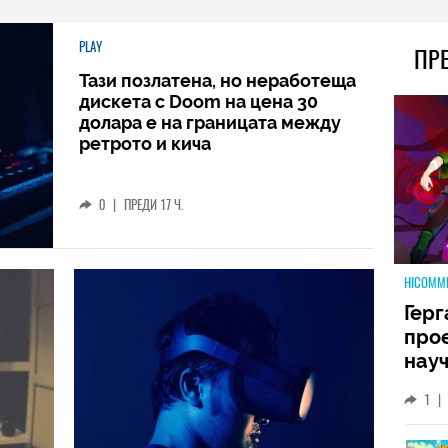
PLAY
ПР
Тази позлатена, но неработеща
дискета с Doom на цена 30
долара е на границата между
ретрото и кича
0
|
ПРЕДИ 17 Ч.
HICOMM
Герг
прое
науч
неиз
1
|
койт
кат