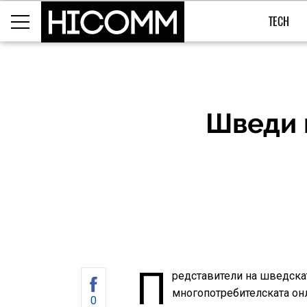
TECH
Шведи 
П
редставители на шведскат
многопотребителската онл
0