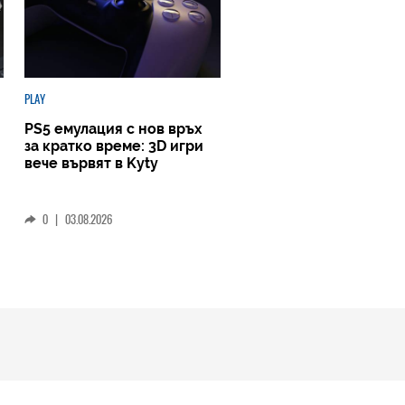
PLAY
PS5 емулация с нов връх
за кратко време: 3D игри
вече вървят в Kyty
0
|
03.08.2026