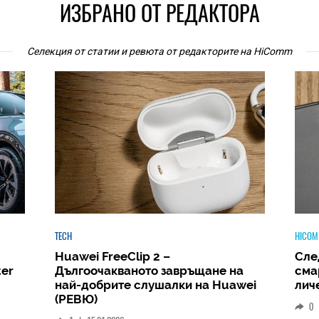
ИЗБРАНО ОТ РЕДАКТОРА
Селекция от статии и ревюта от редакторите на HiComm
HICOMMENT
HICOM
Следващият голям скок: защо
Phi
а
смартфонът ще стане вашият
Amb
wei
личен AI център
и д
РЕВ
0
|
19.12.2025