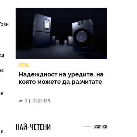
Този
ед
на
TECH
Samsung Galaxy Z Fold8
же
Ultra – ново име, познато
представяне
0
|
04.08.2026
ди