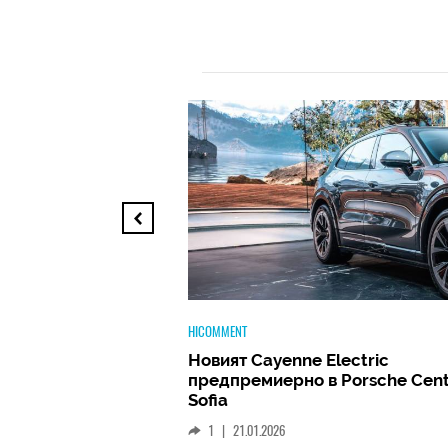
TECH
ectric
Huawei FreeClip 2 –
 Porsche Center
Дългоочакваното завръщане н
най-добрите слушалки на Hua
(РЕВЮ)