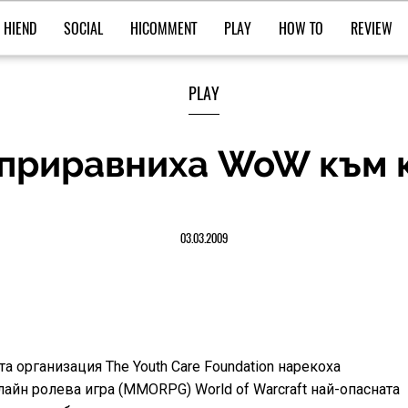
HIEND
SOCIAL
HICOMMENT
PLAY
HOW TO
REVIEW
PLAY
приравниха WoW към 
03.03.2009
а организация The Youth Care Foundation нарекоха
айн ролева игра (MMORPG) World of Warcraft най-опасната