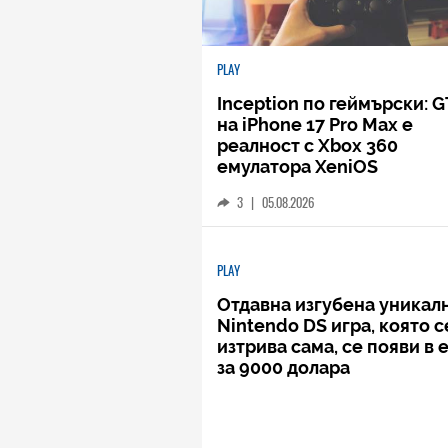
PLAY
Inception по геймърски: G
на iPhone 17 Pro Max е
реалност с Xbox 360
емулатора XeniOS
3
|
05.08.2026
PLAY
Отдавна изгубена уникал
Nintendo DS игра, която с
изтрива сама, се появи в 
за 9000 долара