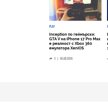
PLAY
Inception по геймърски:
GTA V на iPhone 17 Pro Max
е реалност с Xbox 360
емулатора XeniOS
3
|
05.08.2026