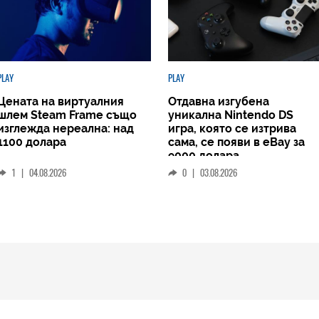
PLAY
PLAY
Цената на виртуалния
Отдавна изгубена
шлем Steam Frame също
уникална Nintendo DS
изглежда нереална: над
игра, която се изтрива
1100 долара
сама, се появи в eBay за
9000 долара
1
|
04.08.2026
0
|
03.08.2026