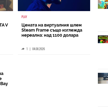
PLAY
TA V
Цената на виртуалния шлем
Steam Frame също изглежда
нереална: над 1100 долара
1
|
04.08.2026
на
е
eBay