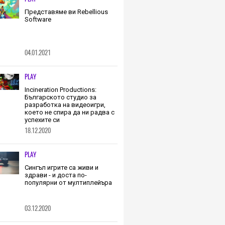
Представяме ви Rebellious
Software
04.01.2021
PLAY
Incineration Productions:
Българското студио за
разработка на видеоигри,
което не спира да ни радва с
успехите си
18.12.2020
PLAY
Сингъл игрите са живи и
здрави - и доста по-
популярни от мултиплейъра
03.12.2020