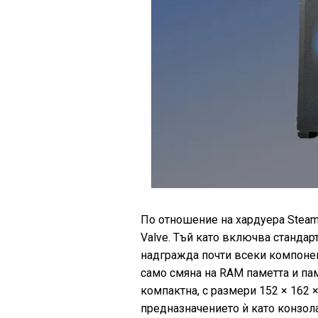
По отношение на хардуера Steamr
Valve. Тъй като включва станда
надгражда почти всеки компонен
само смяна на RAM паметта и пам
компактна, с размери 152 × 162 × 
предназначението ѝ като конзол