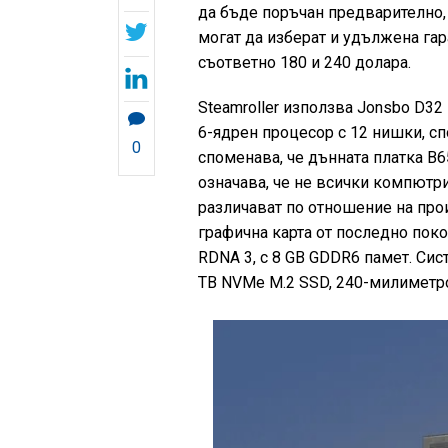
да бъде поръчан предварително, 
могат да изберат и удължена гар
съответно 180 и 240 долара.
Steamroller използва Jonsbo D3
6-ядрен процесор с 12 нишки, сп
0
споменава, че дънната платка B
означава, че не всички компютри 
различават по отношение на прои
графична карта от последно поко
RDNA 3, с 8 GB GDDR6 памет. Си
TB NVMe M.2 SSD, 240-милиметро