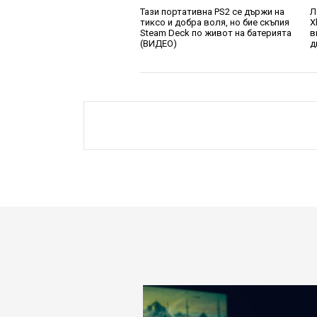
Тази портативна PS2 се държи на
Л
тиксо и добра воля, но бие скъпия
X
Steam Deck по живот на батерията
в
(ВИДЕО)
д