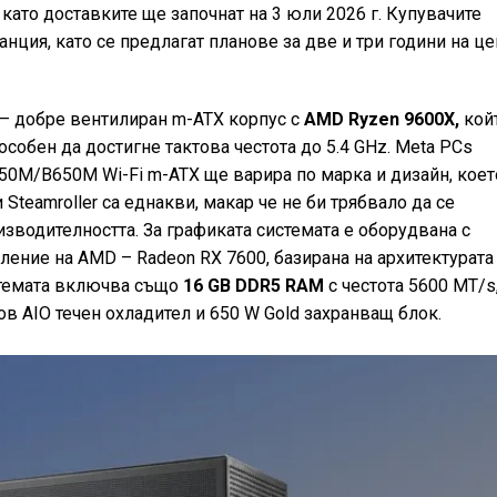
като доставките ще започнат на 3 юли 2026 г. Купувачите
анция, като се предлагат планове за две и три години на це
2 – добре вентилиран m-ATX корпус с
AMD Ryzen 9600X,
кой
особен да достигне тактова честота до 5.4 GHz. Meta PCs
650M/B650M Wi-Fi m-ATX ще варира по марка и дизайн, коет
Steamroller са еднакви, макар че не би трябвало да се
зводителността. За графиката системата е оборудвана с
ление на AMD – Radeon RX 7600, базирана на архитектурата
стемата включва също
16 GB DDR5 RAM
с честота 5600 MT/s,
в AIO течен охладител и 650 W Gold захранващ блок.