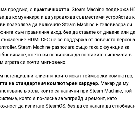
 има предвид, е
практичността.
Steam Machine поддържа H
ява да комуникира и да управлява съвместими устройства к
 ви позволява да включите Steam Machine и телевизора си
чите към правилния вход, без да ставате от дивана или д
а съжаление HDMI CEC не се поддържа от повечето персон
mroller. Steam Machine разполага също така с функции за
обновяване, което ви позволява да поставите системата в
м играта си почти мигновено.
ъм потенциални клиенти, които искат геймърски компютър,
тта на стандартния компютърен хардуер.
Макар да му
зползване в хола, които са налични при Steam Machine, той
истема, която е по-лесна за ъпгрейд и ремонт, като
ност да изпитате SteamOS, без да се налага да сглобяват