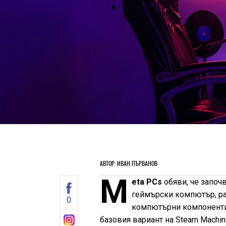
АВТОР: ИВАН ПЪРВАНОВ
M
eta PCs
обяви, че започ
геймърски компютър, ра
0
компютърни компоненти, 
базовия вариант на Steam Machine