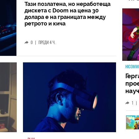
Тази позлатена, но неработеща
дискета с Doom на цена 30
долара е на границата между
ретрото и кича
0
|
ПРЕДИ 4 Ч.
HICOMM
Герг
прое
науч
неиз
1
|
койт
кат