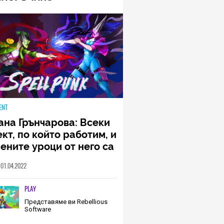
ENT
ана Грънчарова: Всеки
кт, по който работим, и
ените уроци от него са
менна част от пътя,
01.04.2022
о трябва да извървим
о екип (ИНТЕРВЮ)
PLAY
Представяме ви Rebellious
Software