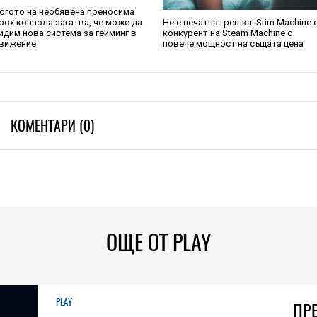
огото на необявена преносима
box конзола загатва, че може да
Не е печатна грешка: Stim Machine 
идим нова система за гейминг в
конкурент на Steam Machine с
вижение
повече мощност на същата цена
КОМЕНТАРИ (0)
ОЩЕ ОТ PLAY
PLAY
ПР