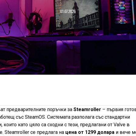
01.07.2026
ват предварителните поръчки за
Steamroller
– първия гото
ботещ със SteamOS. Системата разполага със стандартни
които като цяло са сходни с тези, предлагани от Valve в
. Steamroller се предлага на
цена от 1299 долара
и вече 