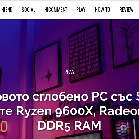
HIEND
SOCIAL
HICOMMENT
PLAY
HOW TO
REVIEW
PLAY
рвото сглобено РС със
те Ryzen 9600X, Radeo
DDR5 RAM