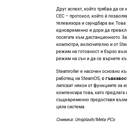
Друг аспект, който трябва да се
CEC – протокол, който ѝ позвол
телевизора и саундбара ви. Това
едновременно и дори да превклю
посягате към дистанционното. З
компютри, включително и от Stea
режим на готовност и бързо въз
режим на сън и да се върнете къ
Steamroller е насочен основно к
работещ на SteamOS,
с гъвкавос
липсват някои от функциите за и
компенсира това, като предлага с
същевременно предоставя възмож
цяла система.
Снимка: Unsplash/Meta PCs