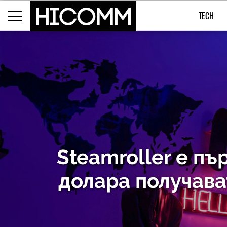
TECH
Steamroller е пъ
долара получава