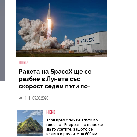
HIEND
Ракета на SpaceX ще се
разбие в Луната със
скорост седем пъти по-
голяма от скоростта на
а
1
|
05.08.2026
звука
HIEND
Този връх е почти 3 пъти по-
висок от Еверест, но не може
да го усетите, защото се
издига в рамките на 600 км