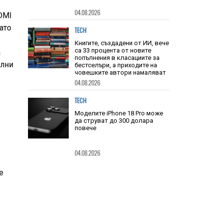
04.08.2026
DMI
ато
TECH
Книгите, създадени от ИИ, вече
са 33 процента от новите
а
попълнения в класациите за
ални
бестселъри, а приходите на
човешките автори намаляват
04.08.2026
TECH
Моделите iPhone 18 Pro може
да струват до 300 долара
повече
04.08.2026
е