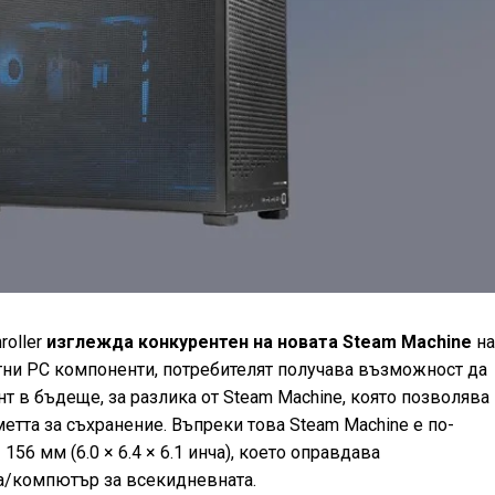
oller
изглежда конкурентен на новата Steam Machine
н
ртни PC компоненти, потребителят получава възможност да
т в бъдеще, за разлика от Steam Machine, която позволява
етта за съхранение. Въпреки това Steam Machine е по-
156 мм (6.0 × 6.4 × 6.1 инча), което оправдава
а/компютър за всекидневната.