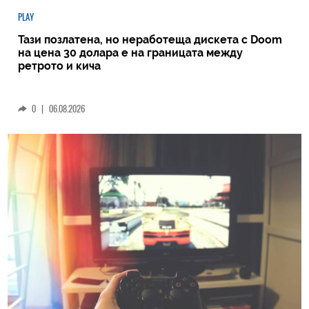
PLAY
Тази позлатена, но неработеща дискета с Doom
на цена 30 долара е на границата между
ретрото и кича
0
|
06.08.2026