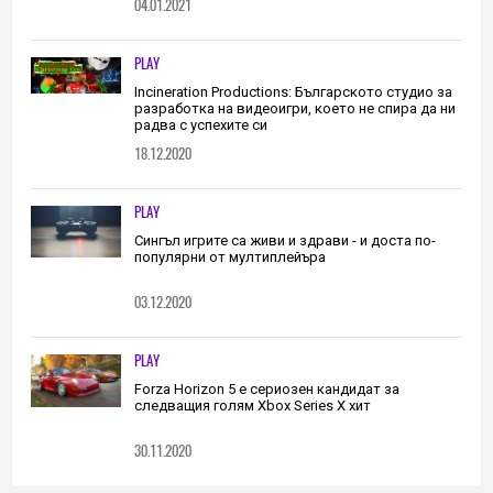
04.01.2021
PLAY
Incineration Productions: Българското студио за
разработка на видеоигри, което не спира да ни
радва с успехите си
18.12.2020
PLAY
Сингъл игрите са живи и здрави - и доста по-
популярни от мултиплейъра
03.12.2020
PLAY
Forza Horizon 5 е сериозен кандидат за
следващия голям Xbox Series X хит
30.11.2020