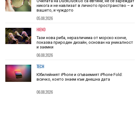
Очилата на DuckDuckGo са евтини, не се зареждат
никога и не навлизат в личното пространство – и
вашето, и чуждото
05.08.2026
HIEND
Тази нова риба, неразличима от морско конче,
показва природен дизайн, основан на уникалност
и заемки
06.08.2026
TECH
Юбилейният iPhone и сгъваемият iPhone Fold:
всичко, което знаем към днешна дата
06.08.2026