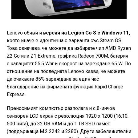
Lenovo обяви и
версия на Legion Go S с Windows 11,
която иначе е идентична с варианта със Steam OS.
Това означава, че можете да избирате чип AMD Ryzen
Z2 Go или Z1 Extreme, графика Radeon 700M, батерия
с капацитет 55.5 Whr и скорост на зареждане 65 W. По
отношение на последната Lenovo казва, че можете
да очаквате 85% зареждане за един час
благодарение на фирмената функция Rapid Charge
Express.
Преносимият компютър разполага и с 8-инчов
сензорен LCD екран с резолюция 1920 x 1200 (16:10,
500 нита), до 32 GB RAM и до 1 TB SSD памет
(поддържаща M.2 2242 и 2280). Други забележителни