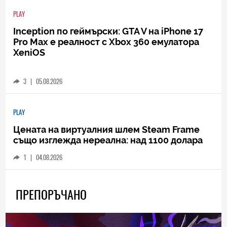
PLAY
Inception по геймърски: GTA V на iPhone 17
Pro Max е реалност с Xbox 360 емулатора
XeniOS
3
|
05.08.2026
PLAY
Цената на виртуалния шлем Steam Frame
също изглежда нереална: над 1100 долара
1
|
04.08.2026
ПРЕПОРЪЧАНО