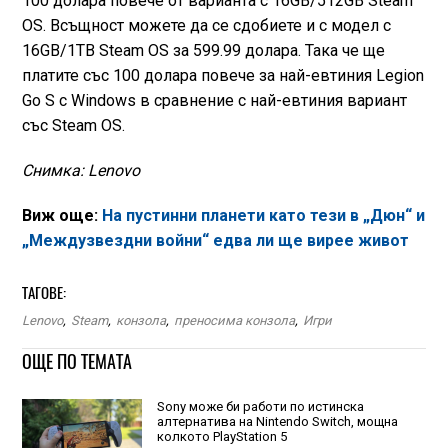
100 долара повече от варианта с 16GB/512GB Steam
OS. Всъщност можете да се сдобиете и с модел с
16GB/1TB Steam OS за 599.99 долара. Така че ще
платите със 100 долара повече за най-евтиния Legion
Go S с Windows в сравнение с най-евтиния вариант
със Steam OS.
Снимка: Lenovo
Виж още:
На пустинни планети като тези в „Дюн“ и
„Междузвездни войни“ едва ли ще вирее живот
ТАГОВЕ:
Lenovo
,
Steam
,
конзола
,
преносима конзола
,
Игри
ОЩЕ ПО ТЕМАТА
Sony може би работи по истинска
алтернатива на Nintendo Switch, мощна
колкото PlayStation 5