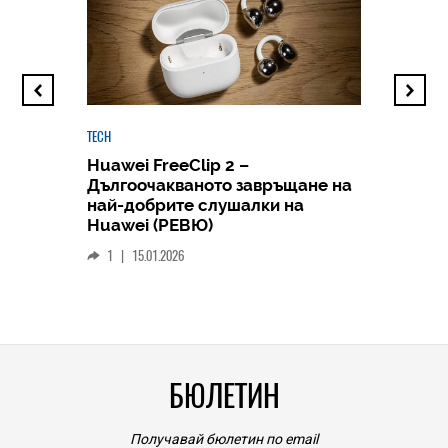
TECH
Huawei FreeClip 2 –
Дългоочакваното завръщане на
HICOMME
най-добрите слушалки на
Следв
Huawei (РЕВЮ)
смар
1
|
15.01.2026
личен
0
|
БЮЛЕТИН
Получавай бюлетин по email