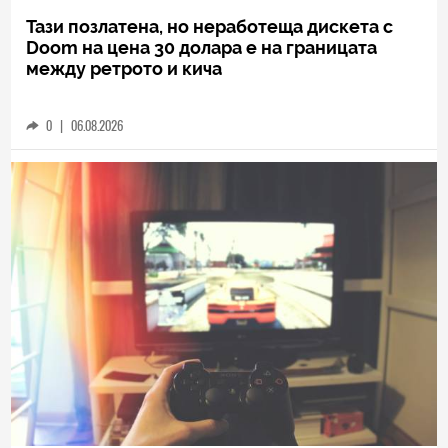
Тази позлатена, но неработеща дискета с
Doom на цена 30 долара е на границата
между ретрото и кича
0
|
06.08.2026