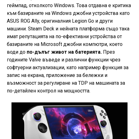
геймпад, отколкото Windows. Това отдавна е критика
към базираните на Windows джобни устройства като
ASUS ROG Ally, оригиналния Legion Go и други
машини. Steam Deck и нейната платформа също така
имат репутацията на по-ефективни устройства от
базираните на Microsoft джобни компютри, което
води до
по-дълъг живот на батерията.
През
годините Valve въведе и различни функции чрез
софтуерни актуализации, като например функция за
запис на екрана, приложение за бележки и
възможност за регулиране на TDP на машината за
по-детайлен контрол на мощността.