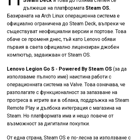
Steam Deck
и това до голяма степен се
дължеше на платформата
Steam OS.
Базираната на Arch Linux операционна система е
официално ограничена до Steam Deck, въпреки че
съществуват неофициални версии и портове. Това
обаче се променя днес, тъй като Lenovo обяви
първия в света официално лицензиран джобен
компютър, задвижван от Steam OS.
Lenovo Legion Go S - Powered By Steam OS
(за да
използваме пълното име) наистина работи с
операционната система на Valve. Това означава, че
разполагате с функционалност за запазване на
прогреса в игрите ви в облака, поддръжка на Steam
Remote Play и дълбока интеграция с магазина на
Steam. Но платформата има и нещо повече от
възможност за дигитални покупки.
От една страна, Steam OS е по-лесна за използване с