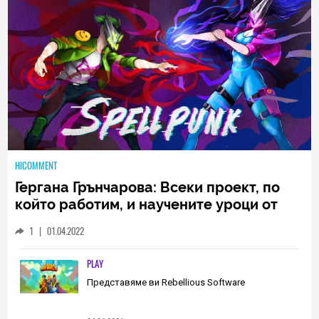
HICOMMENT
Гергана Грънчарова: Всеки проект, по
който работим, и научените уроци от
него са неизменна част от пътя, който
1
|
01.04.2022
трябва да извървим като екип
(ИНТЕРВЮ)
PLAY
Представяме ви Rebellious Software