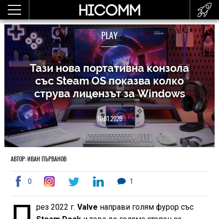
PLAY
Тази нова портативна конзола
със Steam OS показва колко
струва лицензът за Windows
10.01.2025
АВТОР: ИВАН ПЪРВАНОВ
0
1
П
рез 2022 г.
Valve
направи голям фурор със