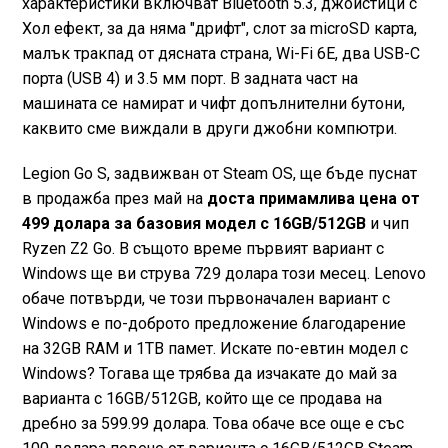
характеристики включват Bluetooth 5.3, джойстици с
Хол ефект, за да няма "дрифт", слот за microSD карта,
малък тракпад от дясната страна, Wi-Fi 6E, два USB-C
порта (USB 4) и 3.5 мм порт. В задната част на
машината се намират и чифт допълнителни бутони,
каквито сме виждали в други джобни компютри.
Legion Go S, задвижван от Steam OS, ще бъде пуснат
в продажба през май на
доста примамлива цена от
499 долара за базовия модел с 16GB/512GB
и чип
Ryzen Z2 Go. В същото време първият вариант с
Windows ще ви струва 729 долара този месец. Lenovo
обаче потвърди, че този първоначален вариант с
Windows е по-доброто предложение благодарение
на 32GB RAM и 1TB памет. Искате по-евтин модел с
Windows? Тогава ще трябва да изчакате до май за
варианта с 16GB/512GB, който ще се продава на
дребно за 599.99 долара. Това обаче все още е със