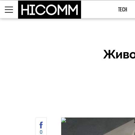
TECH
Живо
0