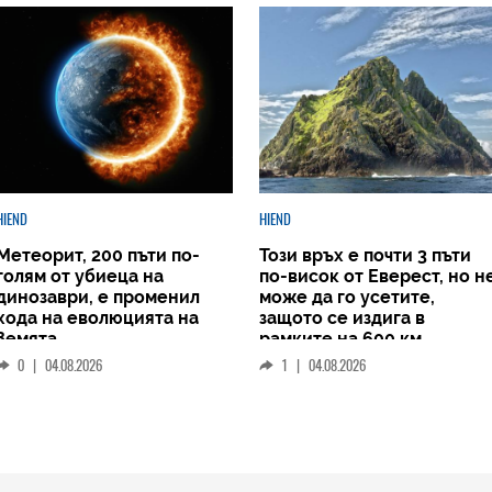
HIEND
HIEND
Метеорит, 200 пъти по-
Този връх е почти 3 пъти
голям от убиеца на
по-висок от Еверест, но н
динозаври, е променил
може да го усетите,
хода на еволюцията на
защото се издига в
Земята
рамките на 600 км
0
|
04.08.2026
1
|
04.08.2026