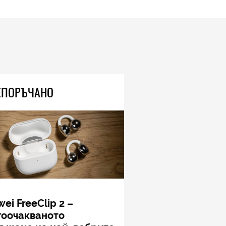
ЕПОРЪЧАНО
ei FreeClip 2 –
гоочакваното