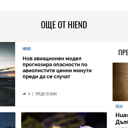
ОЩЕ ОТ HIEND
HIEND
ПР
Нов авиационен модел
прогнозира опасности по
авиопистите ценни минути
преди да се случат
0
|
ПРЕДИ 20 МИН.
TECH
Huaw
Дъл