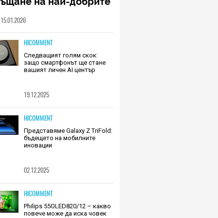
ръщане на най-добрите
шалки на Huawei (РЕВЮ)
15.01.2026
HICOMMENT
Следващият голям скок:
защо смартфонът ще стане
вашият личен AI център
19.12.2025
HICOMMENT
Представяме Galaxy Z TriFold:
бъдещето на мобилните
иновации
02.12.2025
HICOMMENT
Philips 55OLED820/12 – какво
повече може да иска човек