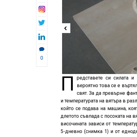
0
П
редставете си силата и
вероятно това се е въртял
свят. За да превърне фант
и температурата на вятъра в раз
който се подава на машина, коя
длетото съвпада с посоката на в
височината зависи от температу
5-дневно (снимка 1) и от еднод