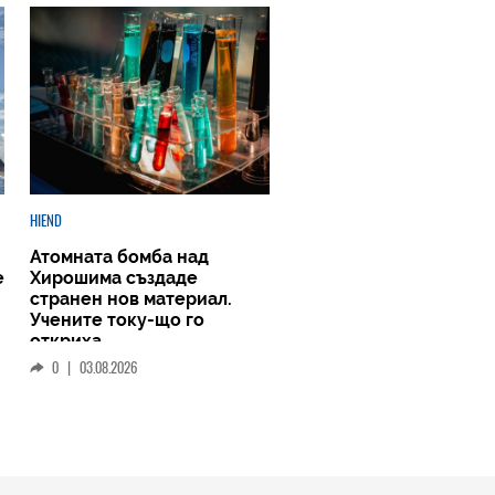
HIEND
Атомната бомба над
е
Хирошима създаде
странен нов материал.
Учените току-що го
откриха
0
|
03.08.2026