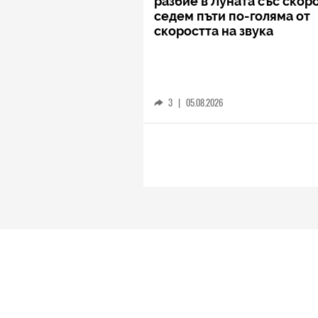
разбие в Луната със скор
седем пъти по-голяма от
скоростта на звука
3
|
05.08.2026