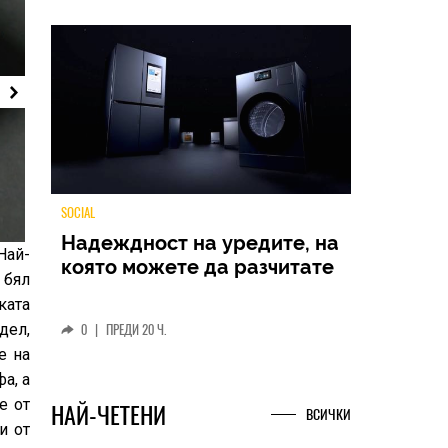
Най-
TECH
 бял
Samsung Galaxy Z Fold8
ката
Ultra – ново име, познато
дел,
представяне
е на
а, а
0
|
04.08.2026
е от
и от