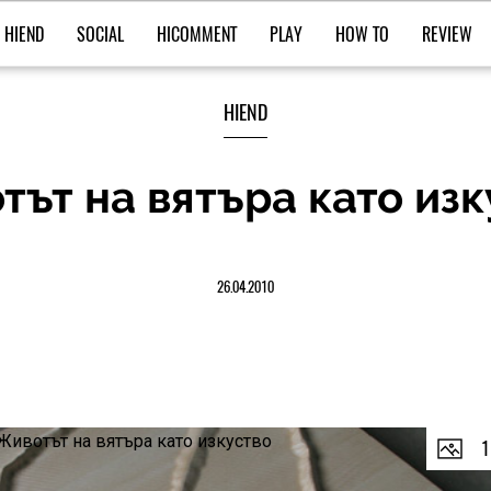
HIEND
SOCIAL
HICOMMENT
PLAY
HOW TO
REVIEW
HIEND
тът на вятъра като изк
26.04.2010
1