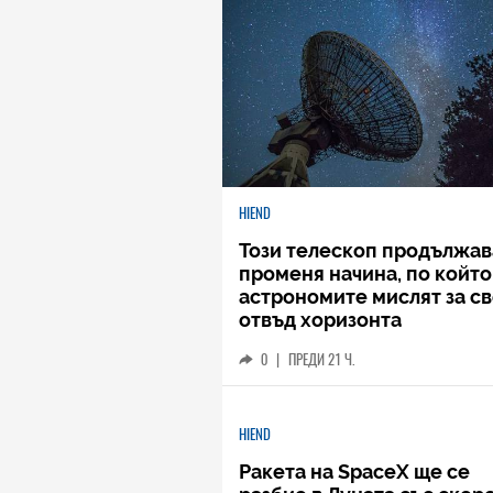
HIEND
Този телескоп продължав
променя начина, по който
астрономите мислят за с
отвъд хоризонта
0
|
ПРЕДИ 21 Ч.
HIEND
Ракета на SpaceX ще се