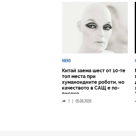
HIEND
Китай заема шест от 10-те
топ места при
хуманоидните роботи, но
качеството в САЩ е по-
високо
1
|
05.08.2026