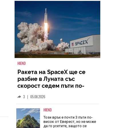
НАЙ-ЧЕТЕНИ
ВСИЧКИ
HIEND
Ракета на SpaceX ще се
разбие в Луната със
скорост седем пъти по-
голяма от скоростта на
3
|
05.08.2026
звука
HIEND