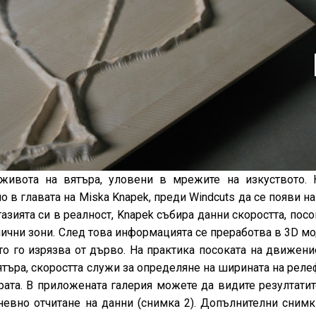
 живота на вятъра, уловени в мрежите на изкуството. 
о в главата на Miska Knapek, преди Windcuts да се появи на
азията си в реалност, Knapek събира данни скоростта, посо
лични зони. След това информацията се преработва в 3D мо
то го изрязва от дърво. На практика посоката на движени
ятъра, скоростта служи за определяне на ширината на релеф
рата. В приложената галерия можете да видите резултатит
невно отчитане на данни (снимка 2). Допълнителни снимк