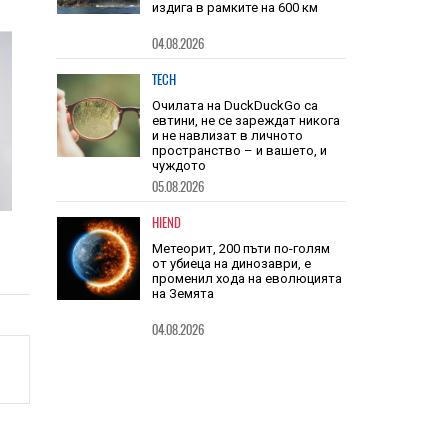
Този връх е почти 3 пъти по-
висок от Еверест, но не може
да го усетите, защото се
издига в рамките на 600 км
04.08.2026
TECH
Очилата на DuckDuckGo са
евтини, не се зареждат никога
и не навлизат в личното
пространство – и вашето, и
чуждото
05.08.2026
HIEND
Метеорит, 200 пъти по-голям
от убиеца на динозаври, е
променил хода на еволюцията
на Земята
04.08.2026