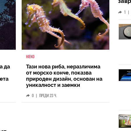
зав
слу
1
|
HIEND
а да
Тази нова риба, неразличима
от морско конче, показва
вета
природен дизайн, основан на
уникалност и заемки
0
|
ПРЕДИ 23 Ч.