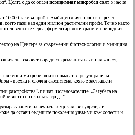
д“. Целта е да се опази
невидимият микробен свят
в нас за
ерат 10 000 такива проби. Амбициозният проект, наречен
я,
което пази над един милион растителни проби. Точно както
от от човешките черва, ферментиралите храни и природния
директор на Центъра за съвременни биотехнологии и медицина
астрашителна скорост поради съвременния начин на живот,
 трилиони микроби, които помагат за регулиране на
ом - крехка и сложна екосистема, която е застрашена.
ни разстройства“, пишат изследователите. „Загубата на
ойчивостта на околната среда.“
размразяването на вечната замръзналост увреждат
я може да остави бъдещите поколения уязвими към болести и