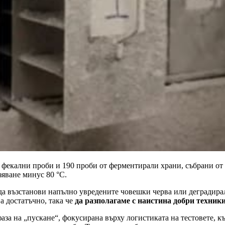
фекални проби и 190 проби от ферментирали храни, събрани от с
зяване минус 80 °C.
 да възстанови напълно увредените човешки черва или деградира
а достатъчно, така че
да разполагаме с наистина добри техники
а на „пускане“, фокусирана върху логистиката на тестовете, към