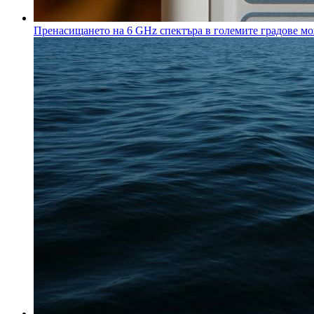
Пренасищането на 6 GHz спектъра в големите градове мож