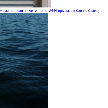
е да навреди значително на Wi-Fi връзката в близко бъдеще