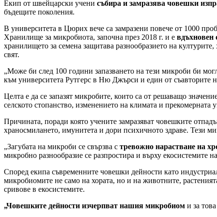
Екип от швейцарски учени
събира и замразява човешки изп
бъдещите поколения.
В университета в Цюрих вече са замразени повече от 1000 проби
Хранилище за микробиота, започна през 2018 г. и е
вдъхновен 
хранилището за семена защитава разнообразието на културите,
свят.
„Може би след 100 години запазването на тези микроби би мог
към университета Рутгерс в Ню Джърси и един от съавторите н
Целта е да се запазят микробите, които са от решаващо значени
селското стопанство, изменението на климата и прекомерната 
Причината, поради която учените замразяват човешките отпадъ
храносмилането, имунитета и дори психичното здраве. Тези ми
„Загубата на микроби се свързва с
тревожно нарастване на хр
микробно разнообразие се разпростира и върху екосистемите на
Според екипа съвременните човешки дейности като индустриал
микробиомите не само на хората, но и на животните, растеният
сривове в екосистемите.
„Човешките дейности изчерпват нашия микробиом
и за това