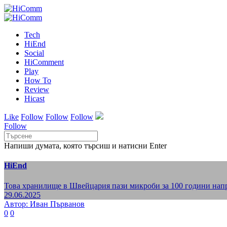
Tech
HiEnd
Social
HiComment
Play
How To
Review
Hicast
Like
Follow
Follow
Follow
Follow
Напиши думата, която търсиш и натисни Enter
HiEnd
Това хранилище в Швейцария пази микроби за 100 години напр
29.06.2025
Автор: Иван Първанов
0
0