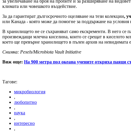
за увеличаване на броя на пробите и за разширяване на видове
климата или човешкото въздействие.
За да гарантират дългосрочното оцеляване на тези колекции
, у
или Канада - която може да помогне за поддържане на условия 
В хранилището не се съхраняват само екскременти. В него се п
произвеждащи млечна киселина, които се срещат в киселото мля
което ще превърне хранилището в пълен архив на невидимата е
Снимка: Pexels/Microbiota Vault Initiative
Виж още:
На 900 метра под океана учените откриха паяци с
Тагове:
микробиология
,
любопитно
,
наука
,
интересно
,