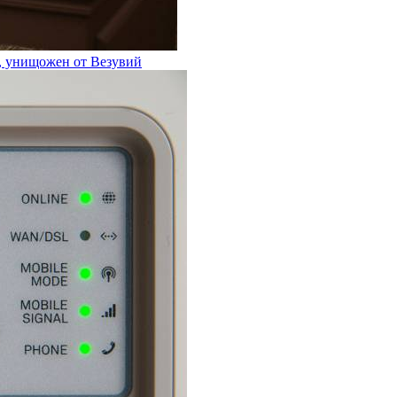
к, унищожен от Везувий