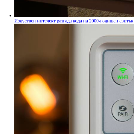
Изкуствен интелект разгада кода на 2000-годишен свитъ