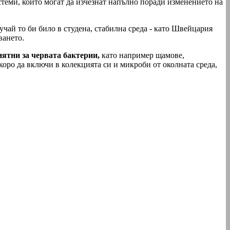
стеми, които могат да изчезнат напълно поради изменението на
чай то би било в студена, стабилна среда - като Швейцария
ването.
иятни за червата бактерии,
като например щамове,
оро да включи в колекцията си и микроби от околната среда,