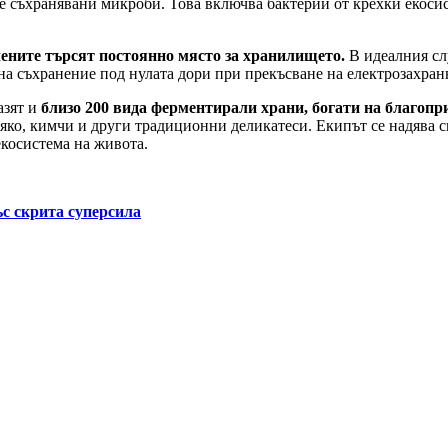
те съхранявани микроби. Това включва бактерии от крехки екоси
чените търсят постоянно място за хранилището.
В идеалния слу
на съхранение под нулата дори при прекъсване на електрозахран
азят и
близо 200 вида ферментирали храни, богати на благопр
ко, кимчи и други традиционни деликатеси. Екипът се надява ск
косистема на живота.
ъс скрита суперсила