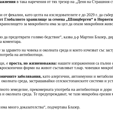
ражнения
в така наречения от тях трезор на „Деня на Страшния съ
 от фекалии, като целта на изследователите е до 2029 г. да съб
от Глобалното хранилище за семена „Шпицберген“ в Норвеги
 хранилището за микробиота има за цел да опази микробния жив
ло да предотврати голямо бедствие“, казва д-р Мартин Блазер, 
а коментара.
е за здравето на човека и околната среда и които изчезват със з
употреба на антибиотици.
ци, е
проста, но жизненоважна:
нашите изпражнения са пълни с
кроскопични форми на живот съставляват т.нар. човешки микроби
оничните заболявания,
като алергични, автоимунни и метаболит
 околната среда, застрашавайки селскостопанските системи и уст
ното земеделие, прекомерната употреба на антибиотици и дори 
а и околната среда. Те предупреждават, че тази микробна ерози
 има много доказателства“, подчертава Блазер.