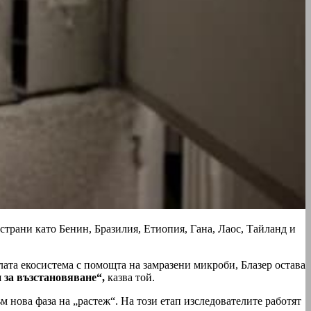
трани като Бенин, Бразилия, Етиопия, Гана, Лаос, Тайланд и
лата екосистема с помощта на замразени микроби, Блазер остава
 за възстановяване“,
казва той.
 нова фаза на „растеж“. На този етап изследователите работят