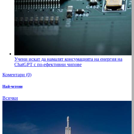
Учени искат да намалят консумацията на енергия на
ChatGPT с по-ефективни чипове
Коментари (0)
Най-четени
Всички