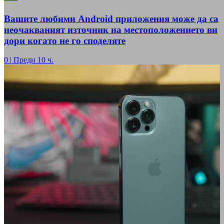
Вашите любими Android приложения може да са
неочакваният източник на местоположението ви
дори когато не го споделяте
0
|
Преди 10 ч.