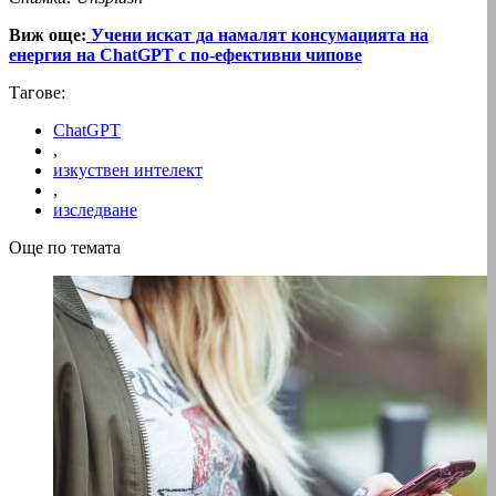
Виж още:
Учени искат да намалят консумацията на
енергия на ChatGPT с по-ефективни чипове
Тагове:
ChatGPT
,
изкуствен интелект
,
изследване
Още по темата