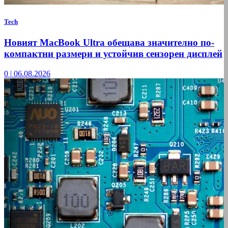
Tech
Новият MacBook Ultra обещава значително по-
компактни размери и устойчив сензорен дисплей
0
|
06.08.2026