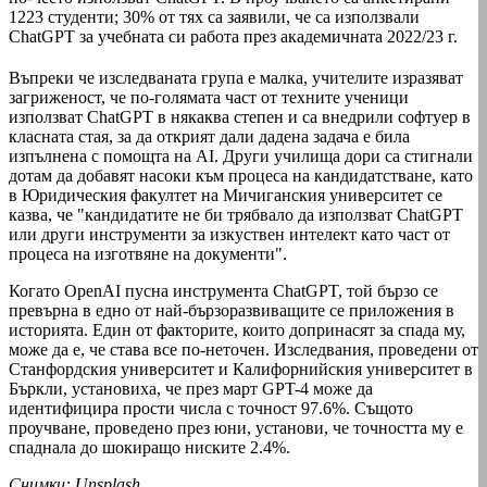
1223 студенти; 30% от тях са заявили, че са използвали
ChatGPT за учебната си работа през академичната 2022/23 г.
Въпреки че изследваната група е малка, учителите изразяват
загриженост, че по-голямата част от техните ученици
използват ChatGPT в някаква степен и са внедрили софтуер в
класната стая, за да открият дали дадена задача е била
изпълнена с помощта на AI. Други училища дори са стигнали
дотам да добавят насоки към процеса на кандидатстване, като
в Юридическия факултет на Мичиганския университет се
казва, че "кандидатите не би трябвало да използват ChatGPT
или други инструменти за изкуствен интелект като част от
процеса на изготвяне на документи".
Когато OpenAI пусна инструмента ChatGPT, той бързо се
превърна в едно от най-бързоразвиващите се приложения в
историята. Един от факторите, които допринасят за спада му,
може да е, че става все по-неточен. Изследвания, проведени от
Станфордския университет и Калифорнийския университет в
Бъркли, установиха, че през март GPT-4 може да
идентифицира прости числа с точност 97.6%. Същото
проучване, проведено през юни, установи, че точността му е
спаднала до шокиращо ниските 2.4%.
Снимки: Unsplash