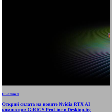
HiComment
Открий силата на новите Nvidia RTX AI
компютри: G:RIGS ProLine в Desktop.bg