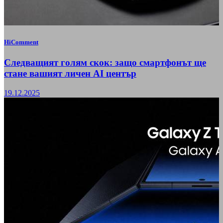
HiComment
Следващият голям скок: защо смартфонът ще
стане вашият личен AI център
19.12.2025