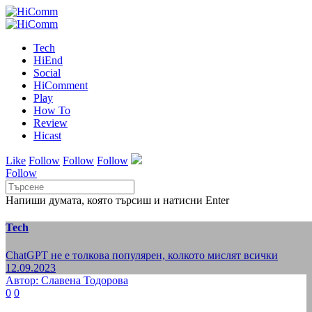
Tech
HiEnd
Social
HiComment
Play
How To
Review
Hicast
Like
Follow
Follow
Follow
Follow
Напиши думата, която търсиш и натисни Enter
Tech
ChatGPT не е толкова популярен, колкото мислят всички
12.09.2023
Автор: Славена Тодорова
0
0