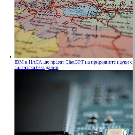
IBM и НАСА ще правят ChatGPT на природните науки с
гигантска база данни