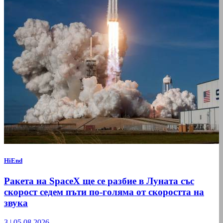
HiEnd
Ракета на SpaceX ще се разбие в Луната със
скорост седем пъти по-голяма от скоростта на
звука
3
|
05.08.2026