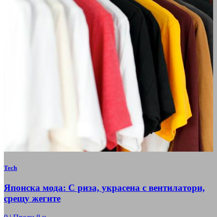
Tech
Японска мода: С риза, украсена с вентилатори,
срещу жегите