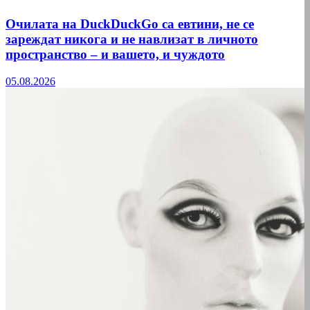
Очилата на DuckDuckGo са евтини, не се
зареждат никога и не навлизат в личното
пространство – и вашето, и чуждото
05.08.2026