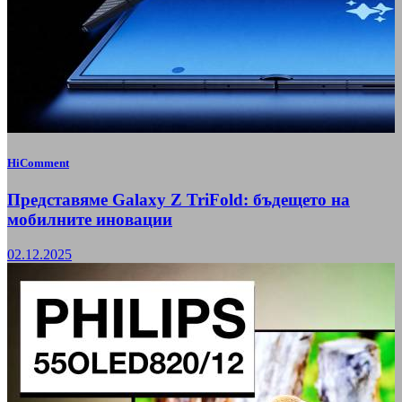
HiComment
Представяме Galaxy Z TriFold: бъдещето на
мобилните иновации
02.12.2025