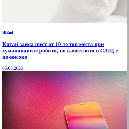
HiEnd
Китай заема шест от 10-те топ места при
хуманоидните роботи, но качеството в САЩ е
по-високо
05.08.2026