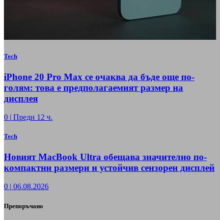
Tech
iPhone 20 Pro Max се очаква да бъде още по-
голям: това е предполагаемият размер на
дисплея
0
|
Преди 12 ч.
Tech
Новият MacBook Ultra обещава значително по-
компактни размери и устойчив сензорен дисплей
0
|
06.08.2026
Препоръчано