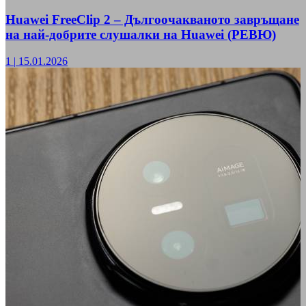
Huawei FreeClip 2 – Дългоочакваното завръщане
на най-добрите слушалки на Huawei (РЕВЮ)
1
|
15.01.2026