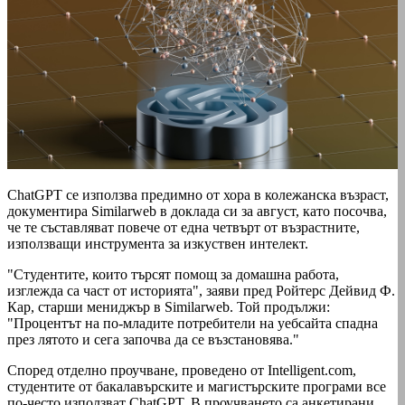
ChatGPT се използва предимно от хора в колежанска възраст,
документира Similarweb в доклада си за август, като посочва,
че те съставляват повече от една четвърт от възрастните,
използващи инструмента за изкуствен интелект.
"Студентите, които търсят помощ за домашна работа,
изглежда са част от историята", заяви пред Ройтерс Дейвид Ф.
Кар, старши мениджър в Similarweb. Той продължи:
"Процентът на по-младите потребители на уебсайта спадна
през лятото и сега започва да се възстановява."
Според отделно проучване, проведено от Intelligent.com,
студентите от бакалавърските и магистърските програми все
по-често използват ChatGPT. В проучването са анкетирани