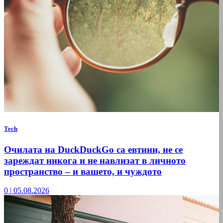
Tech
Очилата на DuckDuckGo са евтини, не се
зареждат никога и не навлизат в личното
пространство – и вашето, и чуждото
0
|
05.08.2026