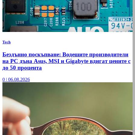
Tech
Бездънно поскъпване: Водещите производители
на РС дъна Asus, MSI и Gigabyte вдигат цените с
до 50 процента
0
|
06.08.2026