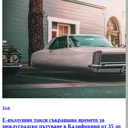
Tech
Е-въздушно такси съкращава времето за
междуградско пътуване в Калифорния от 35 до