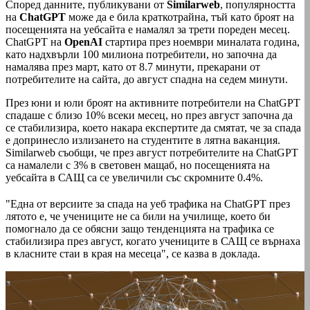
Според данните, публикувани от
Similarweb
, популярността
на
ChatGPT
може да е била краткотрайна, тъй като броят на
посещенията на уебсайта е намалял за трети пореден месец.
ChatGPT на
OpenAI
стартира през ноември миналата година,
като надхвърли 100 милиона потребители, но започна да
намалява през март, като от 8.7 минути, прекарани от
потребителите на сайта, до август спадна на седем минути.
През юни и юли броят на активните потребители на ChatGPT
спадаше с близо 10% всеки месец, но през август започна да
се стабилизира, което накара експертите да смятат, че за спада
е допринесло излизането на студентите в лятна ваканция.
Similarweb съобщи, че през август потребителите на ChatGPT
са намалели с 3% в световен мащаб, но посещенията на
уебсайта в САЩ са се увеличили със скромните 0.4%.
"Една от версиите за спада на уеб трафика на ChatGPT през
лятото е, че учениците не са били на училище, което би
помогнало да се обясни защо тенденцията на трафика се
стабилизира през август, когато учениците в САЩ се върнаха
в класните стаи в края на месеца", се казва в доклада.