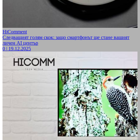
HiComment
Следващият голям скок: защо смартфонът ще стане вашият
личен AI център
0
|
19.12.2025