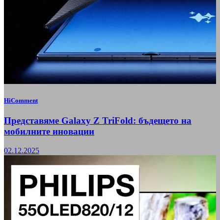
HiComment
Представяме Galaxy Z TriFold: бъдещето на
мобилните иновации
02.12.2025