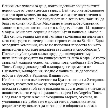
Всички сме чували за деца, които надскачат общоприетите
норми още от ранна детска възраст. Най-често не забелязваме
тяхното присъствие, но научаваме за техните постижения в
най-точния момент. Със сигурност не е лесно тези таланти да
бъдат открити, но Илон Мъск явно е имал добър съветник,
защото е открил потенциал не в кой да е, а в един 14-годишен
младеж. Миналата седмица Кайран Куази написа в LinkedIn:
"Ще се присъединя към най-готината компания на планетата
като софтуерен инженер в инженерния екип на Starlink. Една
от редките компании, които не използват възрастта ми като
произволен и остарял показател за зрялост и способности".
Постът е публикуван малко преди дипломирането му в
инженерния факултет на университета "Санта Клара", с което
става най-младият човек, направил това, съобщава The Seattle
Times. Според доклада той планира да се премести от
Плезънтън, Калифорния, заедно с майка си, за да започне
работа в SpaceX в Редмънд, Вашингтон.
Необикновеното пътешествие на Куази започва на 2-годишна
възраст, когато той може да говори с цели изречения. В
детската градина той вече разказва на други деца и учители за
новините, които е чул по радиото, според Los Angeles Times.
След като в трети клас, на 9-годишна възраст, открива, че
училищната му работа не е достатъчно предизвикателна,
родителите му помагат да се запише в общински колеж в