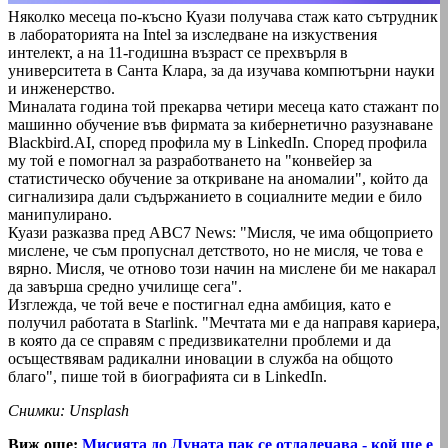
Няколко месеца по-късно Куази получава стаж като сътрудник
в лабораторията на Intel за изследване на изкуствения
интелект, а на 11-годишна възраст се прехвърля в
университета в Санта Клара, за да изучава компютърни науки
и инженерство.
Миналата година той прекарва четири месеца като стажант по
машинно обучение във фирмата за кибернетично разузнаване
Blackbird.AI, според профила му в LinkedIn. Според профила
му той е помогнал за разработването на "конвейер за
статистическо обучение за откриване на аномалии", който да
сигнализира дали съдържанието в социалните медии е било
манипулирано.
Куази разказва пред ABC7 News: "Мисля, че има общоприето
мислене, че съм пропуснал детството, но не мисля, че това е
вярно. Мисля, че отново този начин на мислене би ме накарал
да завърша средно училище сега".
Изглежда, че той вече е постигнал една амбиция, като е
получил работата в Starlink. "Мечтата ми е да направя кариера,
в която да се справям с предизвикателни проблеми и да
осъществявам радикални иновации в служба на общото
благо", пише той в биографията си в LinkedIn.
Снимки: Unsplash
Виж още:
Мисията до Луната пак се отдалечава - кой ще е