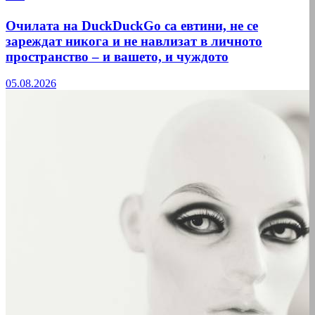
Очилата на DuckDuckGo са евтини, не се
зареждат никога и не навлизат в личното
пространство – и вашето, и чуждото
05.08.2026