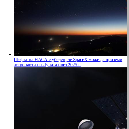
Шефът на НАСА е убеден, че SpaceX може да приземи
астронавти на Луната през 2025 г.