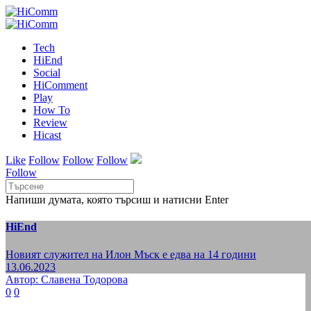
Tech
HiEnd
Social
HiComment
Play
How To
Review
Hicast
Like
Follow
Follow
Follow
Follow
Напиши думата, която търсиш и натисни Enter
HiEnd
Новият служител на Илон Мъск е едва на 14 години
13.06.2023
Автор: Славена Тодорова
0
0