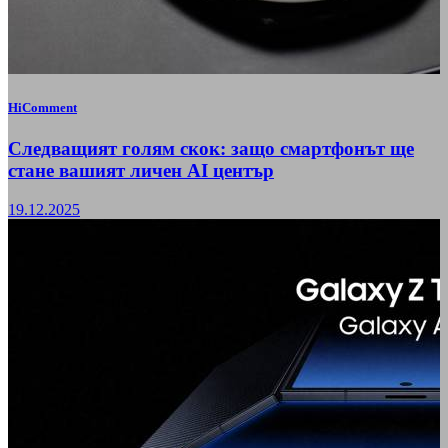
HiComment
Следващият голям скок: защо смартфонът ще
стане вашият личен AI център
19.12.2025