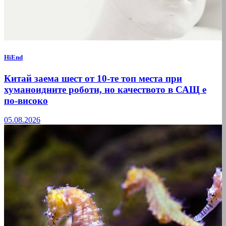
HiEnd
Китай заема шест от 10-те топ места при
хуманоидните роботи, но качеството в САЩ е
по-високо
05.08.2026