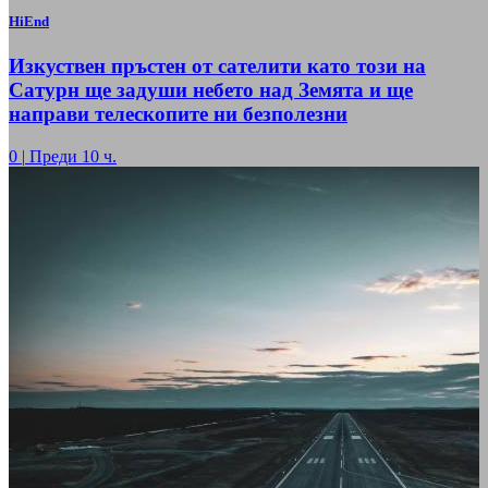
HiEnd
Изкуствен пръстен от сателити като този на
Сатурн ще задуши небето над Земята и ще
направи телескопите ни безполезни
0
|
Преди 10 ч.