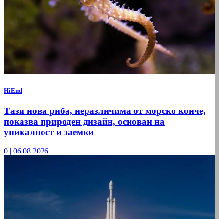
HiEnd
Тази нова риба, неразличима от морско конче,
показва природен дизайн, основан на
уникалност и заемки
0
|
06.08.2026