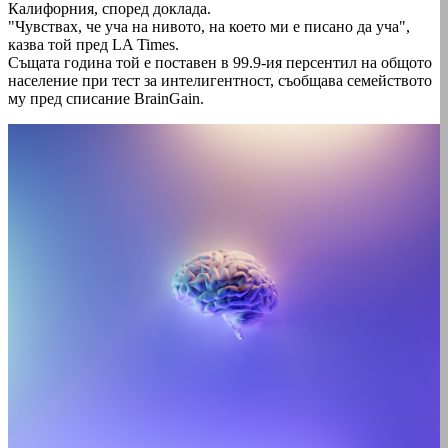
Калифорния, според доклада.
"Чувствах, че уча на нивото, на което ми е писано да уча",
казва той пред LA Times.
Същата година той е поставен в 99.9-ия персентил на общото
население при тест за интелигентност, съобщава семейството
му пред списание BrainGain.