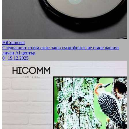
HiComment
Следващият голям скок: защо смартфонът ще стане вашият
личен AI център
0
|
19.12.2025