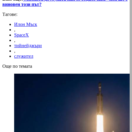
виновен този път?
Тагове:
Илон Мъск
,
SpaceX
,
тийнейджъри
,
служител
Още по темата