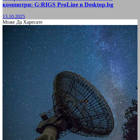
компютри: G:RIGS ProLine в Desktop.bg
13.10.2025
Може Да Харесате