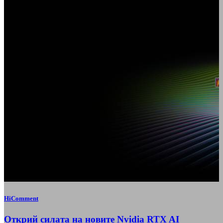
HiComment
Открий силата на новите Nvidia RTX AI