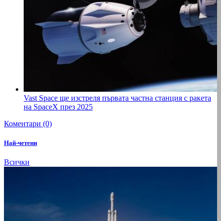
Vast Space ще изстреля първата частна станция с ракета
на SpaceX през 2025
Коментари (0)
Най-четени
Всички