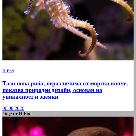
HiEnd
Тази нова риба, неразличима от морско конче,
показва природен дизайн, основан на
уникалност и заемки
06.08.2026
Още от HiEnd