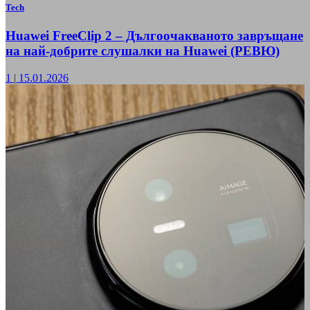
Tech
Huawei FreeClip 2 – Дългоочакваното завръщане
на най-добрите слушалки на Huawei (РЕВЮ)
1
|
15.01.2026