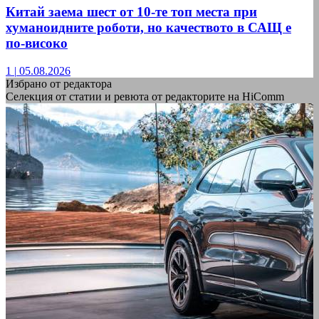
Китай заема шест от 10-те топ места при
хуманоидните роботи, но качеството в САЩ е
по-високо
1
|
05.08.2026
Избрано от редактора
Селекция от статии и ревюта от редакторите на HiComm