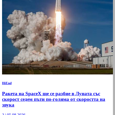
HiEnd
Ракета на SpaceX ще се разбие в Луната със
скорост седем пъти по-голяма от скоростта на
звука
3
|
05.08.2026