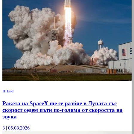
HiEnd
Ракета на SpaceX ще се разбие в Луната със
скорост седем пъти по-голяма от скоростта на
звука
3
|
05.08.2026