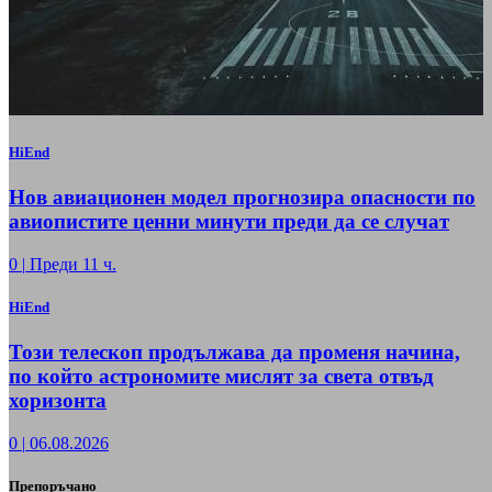
HiEnd
Нов авиационен модел прогнозира опасности по
авиопистите ценни минути преди да се случат
0
|
Преди 11 ч.
HiEnd
Този телескоп продължава да променя начина,
по който астрономите мислят за света отвъд
хоризонта
0
|
06.08.2026
Препоръчано