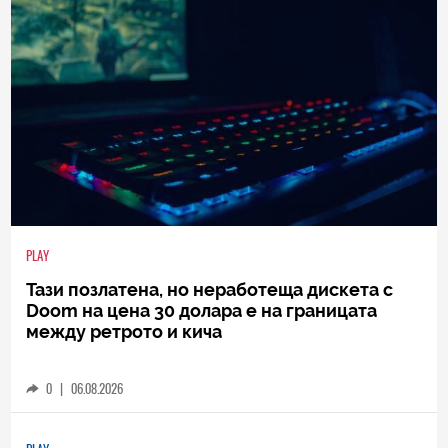
PLAY
Тази позлатена, но неработеща дискета с
Doom на цена 30 долара е на границата
между ретрото и кича
0
|
06.08.2026