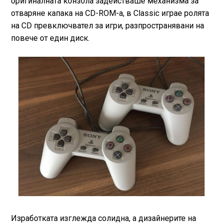
оригиналната конзола задействаше механизма за
отваряне капака на CD-ROM-а, в Classic играе ролята
на CD превключвател за игри, разпространявани на
повече от един диск.
Изработката изглежда солидна, а дизайнерите на