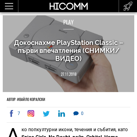
PLAY
Докоснахме PlayStation Classic –
първи впечатления (СНИМКИ/
ВИДЕО)
27.11.2018
АВТОР: ИВАЙЛО КОРАЛСКИ
7
0
А
ко попкултурни икони, течения и събития, като