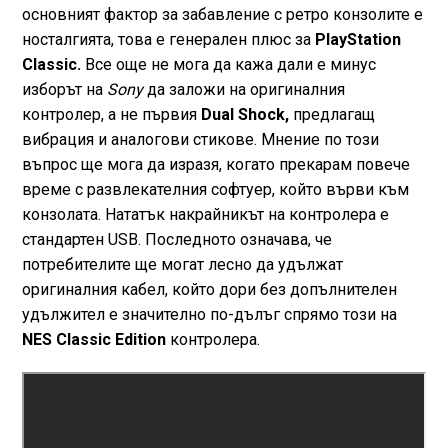
основният фактор за забавление с ретро конзолите е
носталгията, това е генерален плюс за
PlayStation
Classic.
Все още не мога да кажа дали е минус
изборът на
Sony
да заложи на оригиналния
контролер, а не първия
Dual Shock,
предлагащ
вибрация и аналогови стикове. Мнение по този
въпрос ще мога да изразя, когато прекарам повече
време с развлекателния софтуер, който върви към
конзолата. Нататък накрайникът на контролера е
стандартен USB. Последното означава, че
потребителите ще могат лесно да удължат
оригиналния кабел, който дори без допълнителен
удължител е значително по-дълъг спрямо този на
NES Classic Edition
контролера.