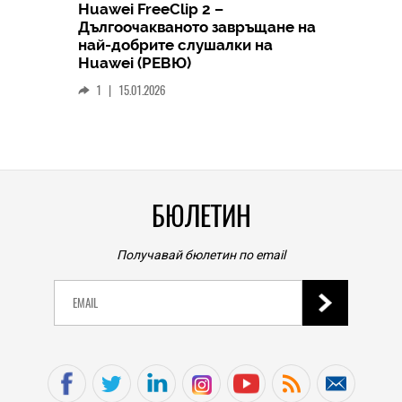
Huawei FreeClip 2 –
Дългоочакваното завръщане на
HICOMME
най-добрите слушалки на
Следв
Huawei (РЕВЮ)
смар
1
|
15.01.2026
личен
0
|
БЮЛЕТИН
Получавай бюлетин по email