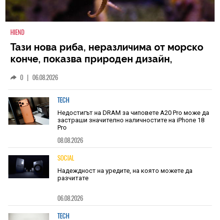
HIEND
Тази нова риба, неразличима от морско
конче, показва природен дизайн,
основан на уникалност и заемки
0
|
06.08.2026
TECH
Недостигът на DRAM за чиповете A20 Pro може да
застраши значително наличностите на iPhone 18
Pro
08.08.2026
SOCIAL
Надеждност на уредите, на която можете да
разчитате
06.08.2026
TECH