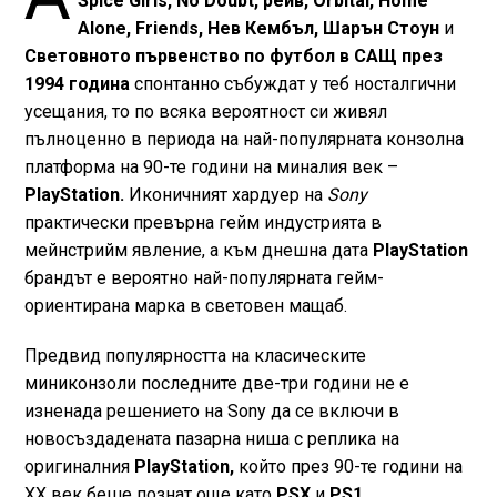
Spice Girls, No Doubt, рейв, Orbital, Home
Alone, Friends, Нев Кембъл, Шарън Стоун
и
Световното първенство по футбол в САЩ през
1994 година
спонтанно събуждат у теб носталгични
усещания, то по всяка вероятност си живял
пълноценно в периода на най-популярната конзолна
платформа на 90-те години на миналия век –
PlayStation.
Иконичният хардуер на
Sony
практически превърна гейм индустрията в
мейнстрийм явление, а към днешна дата
PlayStation
брандът е вероятно най-популярната гейм-
ориентирана марка в световен мащаб.
Предвид популярността на класическите
миниконзоли последните две-три години не е
изненада решението на Sony да се включи в
новосъздадената пазарна ниша с реплика на
оригиналния
PlayStation,
който през 90-те години на
XX век беше познат още като
PSX
и
PS1.