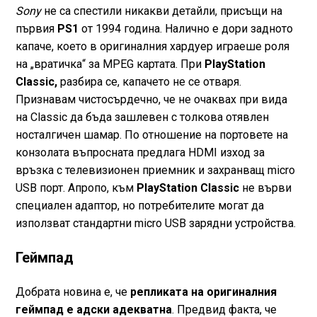
Sony
не са спестили никакви детайли, присъщи на
първия
PS1
от 1994 година. Налично е дори задното
капаче, което в оригиналния хардуер играеше роля
на „вратичка“ за MPEG картата. При
PlayStation
Classic,
разбира се, капачето не се отваря.
Признавам чистосърдечно, че не очаквах при вида
на Classic да бъда зашлевен с толкова отявлен
носталгичен шамар. По отношение на портовете на
конзолата въпросната предлага HDMI изход за
връзка с телевизионен приемник и захранващ micro
USB порт. Апропо, към
PlayStation Classic
не върви
специален адаптор, но потребителите могат да
използват стандартни micro USB зарядни устройства.
Геймпад
Добрата новина е, че
репликата на оригиналния
геймпад е адски адекватна
. Предвид факта, че