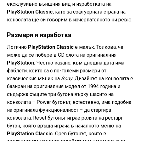
ексклузивно външния вид и изработката на
PlayStation Classic,
като за софтуерната страна на
конзолата ще си говорим в изчерпателното ни ревю.
Размери и изработка
Логично
PlayStation Classic
е малък. Толкова, че
може да се побере в CD слота на оригиналния
PlayStation.
Честно казано, към днешна дата има
фаблети, които са с по-големи размери от
класическия мъник на
Sony
. Дизайнът на конзолата е
базиран на оригиналния модел от 1994 година и
съдържа същите три бутона върху шасито на
конзолата – Power бутонът, естествено, има подобна
на оригинала функционалност – да стартира
конзолата. Reset бутонът играе ролята на рестарт
бутон, който връща играча в началното меню на
PlayStation Classic.
Open бутонът, който в