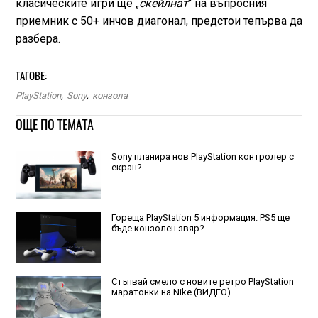
класическите игри ще „
скейлнат
“ на въпросния
приемник с 50+ инчов диагонал, предстои тепърва да
разбера.
ТАГОВЕ:
PlayStation
,
Sony
,
конзола
ОЩЕ ПО ТЕМАТА
Sony планира нов PlayStation контролер с
екран?
Гореща PlayStation 5 информация. PS5 ще
бъде конзолен звяр?
Стъпвай смело с новите ретро PlayStation
маратонки на Nike (ВИДЕО)