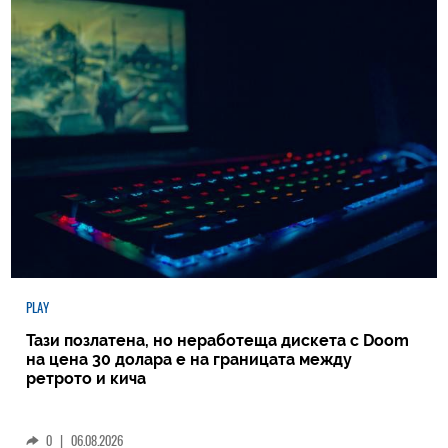
PLAY
Тази позлатена, но неработеща дискета с Doom
на цена 30 долара е на границата между
ретрото и кича
0
|
06.08.2026