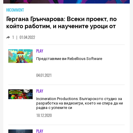
HICOMMENT
Гергана Грънчарова: Всеки проект, по
който работим, и научените уроци от
него са неизменна част от пътя, който
1
|
01.04.2022
трябва да извървим като екип
(ИНТЕРВЮ)
PLAY
Представяме ви Rebellious Software
04.01.2021
PLAY
Incineration Productions: Българското студио за
разработка на видеоигри, което не спира да ни
радва с успехите си
18.12.2020
PLAY