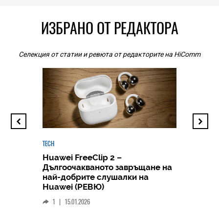
ИЗБРАНО ОТ РЕДАКТОРА
Селекция от статии и ревюта от редакторите на HiComm
TECH
Huawei FreeClip 2 –
Дългоочакваното завръщане на
HICOMME
най-добрите слушалки на
Следв
Huawei (РЕВЮ)
смар
1
|
15.01.2026
личен