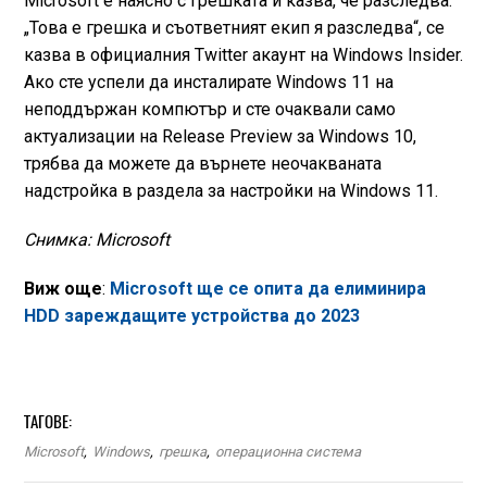
Microsoft е наясно с грешката и казва, че разследва.
„Това е грешка и съответният екип я разследва“, се
казва в официалния Twitter акаунт на Windows Insider.
Ако сте успели да инсталирате Windows 11 на
неподдържан компютър и сте очаквали само
актуализации на Release Preview за Windows 10,
трябва да можете да върнете неочакваната
надстройка в раздела за настройки на Windows 11.
Снимка: Microsoft
Виж още
:
Microsoft ще се опита да елиминира
HDD зареждащите устройства до 2023
ТАГОВЕ:
Microsoft
,
Windows
,
грешка
,
операционна система