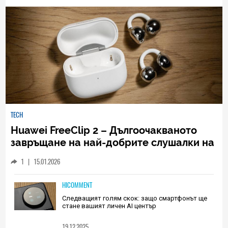
TECH
Huawei FreeClip 2 – Дългоочакваното
завръщане на най-добрите слушалки на
Huawei (РЕВЮ)
1
|
15.01.2026
HICOMMENT
Следващият голям скок: защо смартфонът ще
стане вашият личен AI център
19.12.2025