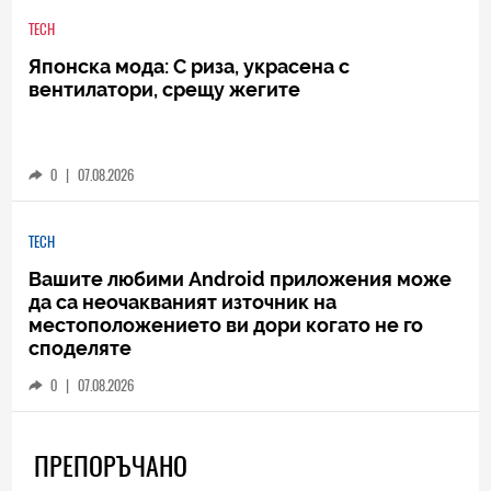
TECH
Японска мода: С риза, украсена с
вентилатори, срещу жегите
0
|
07.08.2026
TECH
Вашите любими Android приложения може
да са неочакваният източник на
местоположението ви дори когато не го
споделяте
0
|
07.08.2026
ПРЕПОРЪЧАНО