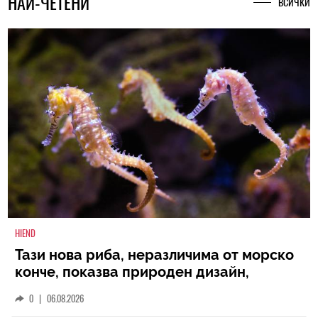
НАЙ-ЧЕТЕНИ
ВСИЧКИ
HIEND
Тази нова риба, неразличима от морско
конче, показва природен дизайн,
основан на уникалност и заемки
0
|
06.08.2026