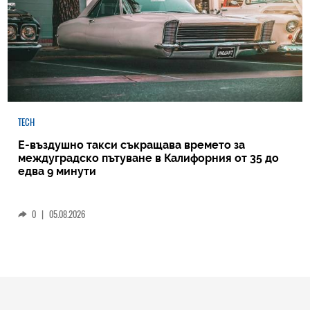
TECH
Е-въздушно такси съкращава времето за
междуградско пътуване в Калифорния от 35 до
едва 9 минути
0
|
05.08.2026