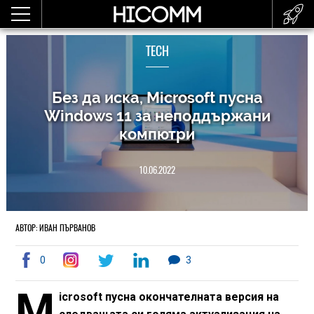
TECH
Без да иска, Microsoft пусна
Windows 11 за неподдържани
компютри
10.06.2022
АВТОР: ИВАН ПЪРВАНОВ
0
3
M
icrosoft
пусна
окончателната версия на