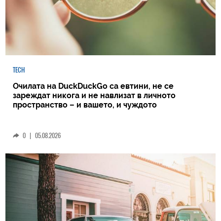
TECH
Очилата на DuckDuckGo са евтини, не се
зареждат никога и не навлизат в личното
пространство – и вашето, и чуждото
0
|
05.08.2026