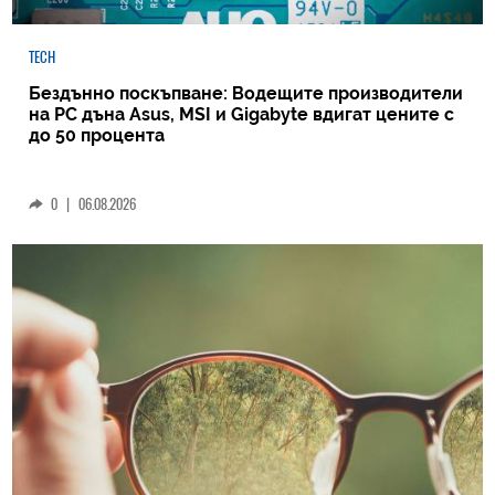
TECH
Бездънно поскъпване: Водещите производители
на РС дъна Asus, MSI и Gigabyte вдигат цените с
до 50 процента
0
|
06.08.2026