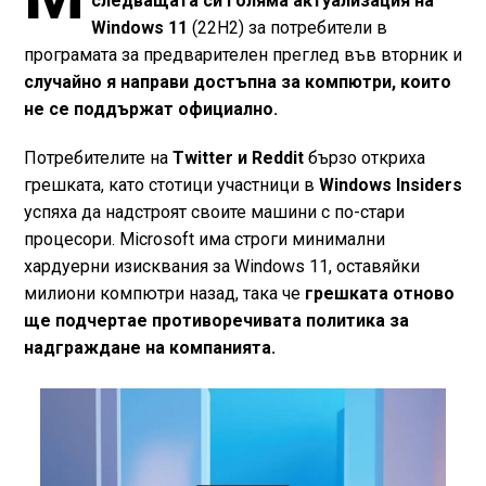
следващата си голяма актуализация на
Windows 11
(22H2) за потребители в
програмата за предварителен преглед във вторник и
случайно я направи достъпна за компютри, които
не се поддържат официално.
Потребителите на
Twitter и Reddit
бързо откриха
грешката, като стотици участници в
Windows Insiders
успяха да надстроят своите машини с по-стари
процесори. Microsoft има строги минимални
хардуерни изисквания за Windows 11, оставяйки
милиони компютри назад, така че
грешката отново
ще подчертае противоречивата политика за
надграждане на компанията.