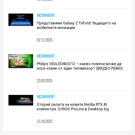
HICOMMENT
Представяме Galaxy Z TriFold: бъдещето на
мобилните иновации
02.12.2025
HICOMMENT
Philips 55OLED820/12 – какво повече може да
иска човек от един телевизор? (ВИДЕО РЕВЮ)
23.09.2025
HICOMMENT
Открий силата на новите Nvidia RTX AI
компютри: G:RIGS ProLine в Desktop.bg
13.10.2025