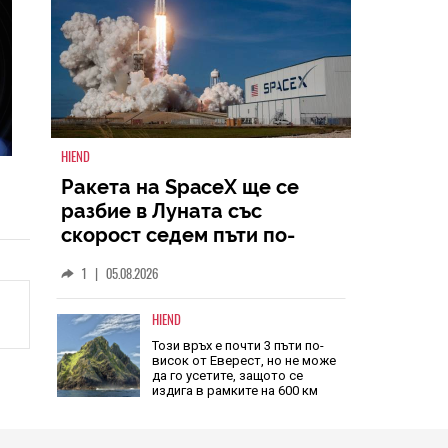
HIEND
Ракета на SpaceX ще се
разбие в Луната със
скорост седем пъти по-
голяма от скоростта на
1
|
05.08.2026
звука
HIEND
Този връх е почти 3 пъти по-
висок от Еверест, но не може
да го усетите, защото се
издига в рамките на 600 км
04.08.2026