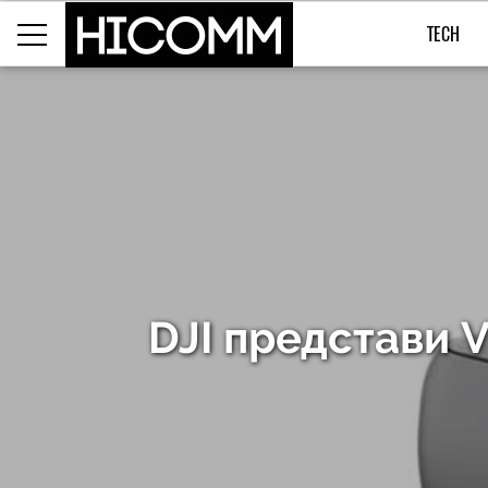
TECH
DJI представи 