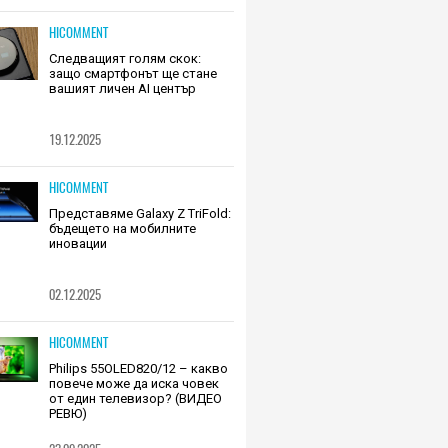
HICOMMENT
Следващият голям скок:
защо смартфонът ще стане
вашият личен AI център
19.12.2025
HICOMMENT
Представяме Galaxy Z TriFold:
бъдещето на мобилните
иновации
02.12.2025
HICOMMENT
Philips 55OLED820/12 – какво
повече може да иска човек
от един телевизор? (ВИДЕО
РЕВЮ)