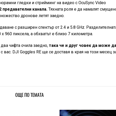
норамни гледки и стрийминг на видео с OcuSync Video
2 предавателни канала.
Тяхната роля е да намалят смущен
множество дронове летят заедно.
даване с разширен спектър от 2.4 и 5.8 GHz. Разделителнат
 x 960 пиксела, а обхватът е близо 7 километра.
два чифта очила заедно,
така че и друг човек да може д
 вас. DJI Goggles RE ще се доставя в края на този месец з
ОЩЕ ПО ТЕМАТА