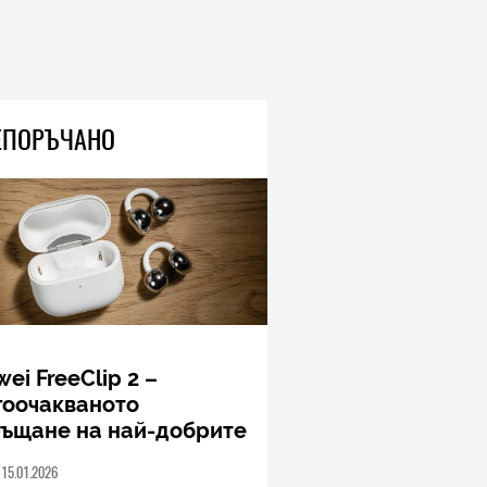
TECH
Книгите, създадени от ИИ, вече
са 33 процента от новите
попълнения в класациите за
бестселъри, а приходите на
човешките автори намаляват
ЕПОРЪЧАНО
04.08.2026
TECH
Моделите iPhone 18 Pro може
да струват до 300 долара
повече
04.08.2026
ei FreeClip 2 –
гоочакваното
ръщане на най-добрите
шалки на Huawei (РЕВЮ)
15.01.2026