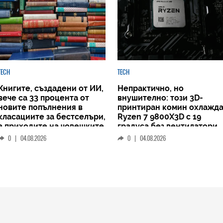
TECH
TECH
Книгите, създадени от ИИ,
Непрактично, но
вече са 33 процента от
внушително: този 3D-
новите попълнения в
принтиран комин охлажд
класациите за бестселъри,
Ryzen 7 9800X3D с 19
а приходите на човешките
градуса без вентилатори
автори намаляват
0
|
04.08.2026
0
|
04.08.2026