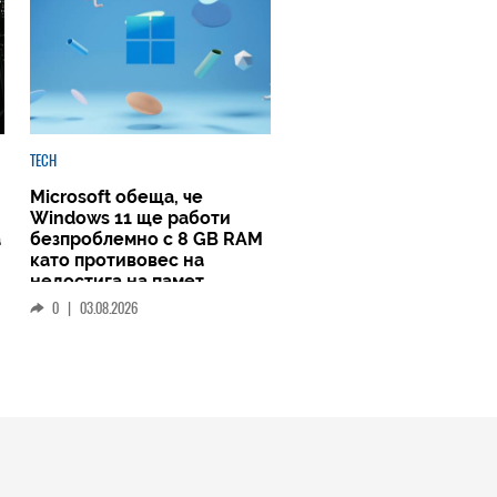
TECH
Microsoft обеща, че
Windows 11 ще работи
а
безпроблемно с 8 GB RAM
като противовес на
недостига на памет
0
|
03.08.2026