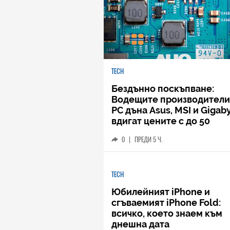
TECH
Бездънно поскъпване:
Водещите производители
РС дъна Asus, MSI и Gigab
вдигат цените с до 50
процента
0
|
ПРЕДИ 5 Ч.
TECH
Юбилейният iPhone и
сгъваемият iPhone Fold:
всичко, което знаем към
днешна дата