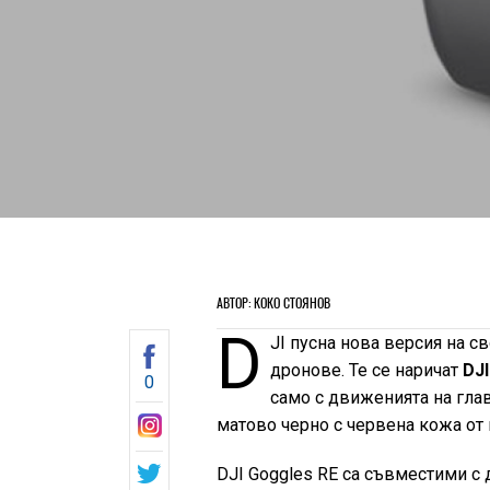
АВТОР: КОКО СТОЯНОВ
D
JI пусна нова версия на с
дронове. Те се наричат
DJI
0
само с движенията на глав
матово черно с червена кожа от 
DJI Goggles RE са съвместими с 