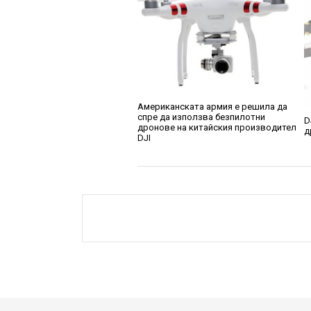
Американската армия е решила да
спре да използва безпилотни
D
дронове на китайския производител
д
DJI