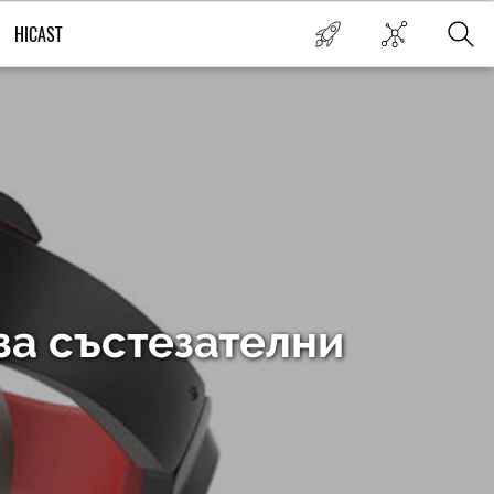
HICAST
за състезателни