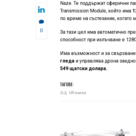
Naze. Те поддържат сферични па
Transmission Module, който има
1
по време на състезание, когато 
0
За тази цел има автоматично пре
способност при излъчване е 1280
Има възможност и за свързване 
гледа
и управлява дрона заедно с
549 щатски долара.
ТАГОВЕ:
DJI
,
VR очила