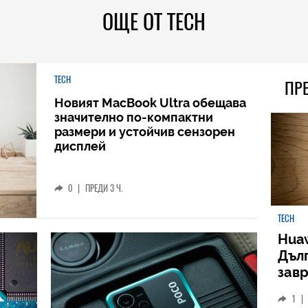
ОЩЕ ОТ TECH
TECH
ПР
Новият MacBook Ultra обещава
значително по-компактни
размери и устойчив сензорен
дисплей
0
|
ПРЕДИ 3 Ч.
TECH
Huaw
Дъл
зав
слу
1
|