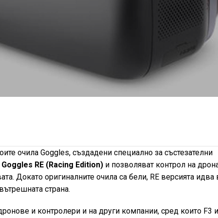
воите очила Goggles, създадени специално за състезателни
 Goggles RE (Racing Edition)
и позволяват контрол на дрон
ата. Докато оригиналните очила са бели, RE версията идва 
вътрешната страна.
дронове и контролери и на други компании, сред които F3 