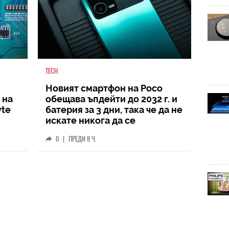
TECH
Новият смартфон на Poco
 на
обещава ъпдейти до 2032 г. и
yte
батерия за 3 дни, така че да не
искате никога да се
разделите с него
0
|
ПРЕДИ 8 Ч.