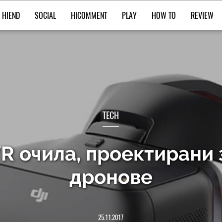
HIEND
SOCIAL
HICOMMENT
PLAY
HOW TO
REVIEW
TECH
VR очила, проектирани 
дронове
25.11.2017