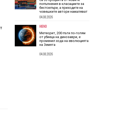
TECH
Книгите, създадени от ИИ, вече
са 33 процента от новите
попълнения в класациите за
бестселъри, а приходите на
човешките автори намаляват
от
04.08.2026
HIEND
Метеорит, 200 пъти по-голям
от убиеца на динозаври, е
променил хода на еволюцията
на Земята
04.08.2026