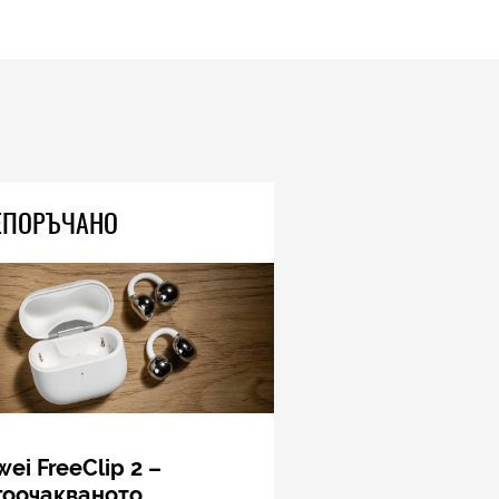
ЕПОРЪЧАНО
ei FreeClip 2 –
гоочакваното