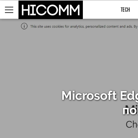
TECH
Microsoft Ed
по