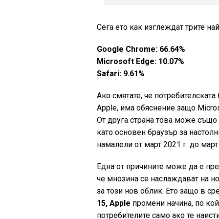
Сега ето как изглеждат трите на
Google Chrome: 66.64%
Microsoft Edge: 10.07%
Safari: 9.61%
Ако смятате, че потребителската
Apple, има обяснение защо Micro
От друга страна това може също 
като основен браузър за настолн
намалели от март 2021 г. до март
Една от причините може да е пре
че мнозина се наслаждават на н
за този нов облик. Ето защо в ср
15, Apple
промени начина, по кой
потребителите само ако те наисти