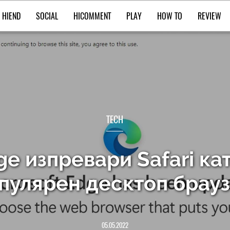
HIEND
SOCIAL
HICOMMENT
PLAY
HOW TO
REVIEW
TECH
ge изпревари Safari ка
пулярен десктоп брау
05.05.2022