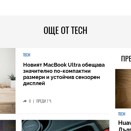
ОЩЕ ОТ TECH
TECH
ПР
Новият MacBook Ultra обещава
значително по-компактни
размери и устойчив сензорен
дисплей
0
|
ПРЕДИ 7 Ч.
TECH
Huaw
Дъл