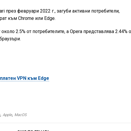
ri през февруари 2022 г., загуби активни потребители,
рат към Chrome или Edge.
около 2.5% от потребителите, а Opera представлява 2.44% 
браузъри.
зплатен VPN към Edge
s
,
Apple
,
MacOS