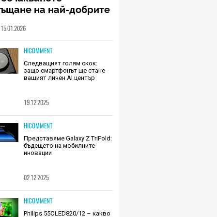
ръщане на най-добрите
шалки на Huawei (РЕВЮ)
15.01.2026
HICOMMENT
Следващият голям скок:
защо смартфонът ще стане
вашият личен AI център
19.12.2025
HICOMMENT
Представяме Galaxy Z TriFold:
бъдещето на мобилните
иновации
02.12.2025
HICOMMENT
Philips 55OLED820/12 – какво