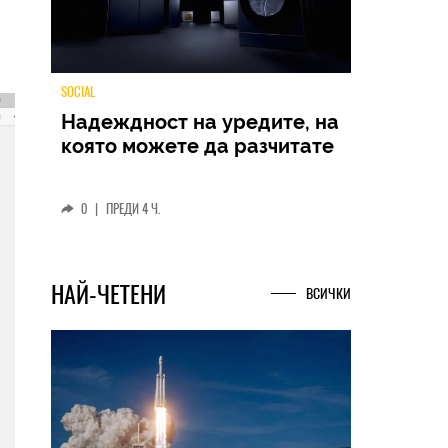
TECH
Samsung Galaxy Z Fold8
Ultra – ново име, познато
представяне
0
|
04.08.2026
НАЙ-ЧЕТЕНИ
ВСИЧКИ