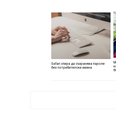
M
Safari спира да съхранява пароли
к
без потребителски имена
б