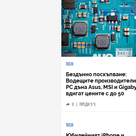
TECH
Бездънно поскъпване:
Водещите производители
РС дъна Asus, MSI и Gigab
вдигат цените с до 50
процента
0
|
ПРЕДИ 9 Ч.
TECH
Юбилейният iPhone и