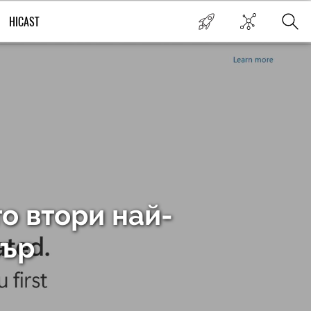
HICAST
то втори най-
зър