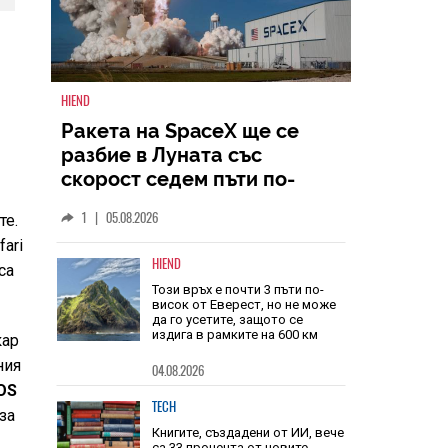
HIEND
Ракета на SpaceX ще се
разбие в Луната със
те.
скорост седем пъти по-
ari
голяма от скоростта на
са
1
|
05.08.2026
звука
HIEND
кар
Този връх е почти 3 пъти по-
висок от Еверест, но не може
ния
да го усетите, защото се
dOS
издига в рамките на 600 км
за
04.08.2026