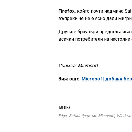
Firefox,
който почти надмина Safa
въпреки че не е ясно дали мигри
Другите браузъри представляват 
всички потребители на настолни 
Снимка: Microsoft
Виж още
:
Microsoft добавя бе
ТАГОВЕ:
Edge
,
Safari
,
браузър
,
Microsoft
,
Window