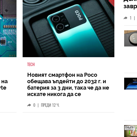
зав
слу
1
|
TECH
Новият смартфон на Poco
 на
обещава ъпдейти до 2032 г. и
yte
батерия за 3 дни, така че да не
искате никога да се
разделите с него
0
|
ПРЕДИ 12 Ч.