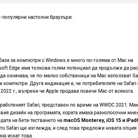
й-популярни настолни браузъри:
 база за компютри с Windows е много по-голяма от Mac на
soft Edge има толкова голям потенциал да продължи да рас
да означава, че по-малко собственици на Mac използват Saf
и компютри. Друга индикация е, че потребителите на Safari 
 2022 г., въпреки че Apple продава повече Mac от всякога.
работеният Safari, представен по време на WWDC 2021. Ма
овия дизайн на програмата, хората имаха разнопосочни мне
едата на бета-тестването на
macOS Monterey, iOS 15 и iPa
то Safari ще изглежда, и след това предложи новата опция 
на искат това.