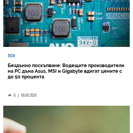
TECH
Бездънно поскъпване: Водещите производители
на РС дъна Asus, MSI и Gigabyte вдигат цените с
до 50 процента
0
|
06.08.2026