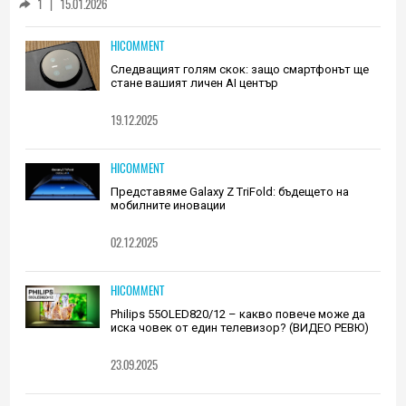
1
|
15.01.2026
HICOMMENT
Следващият голям скок: защо смартфонът ще
стане вашият личен AI център
19.12.2025
HICOMMENT
Представяме Galaxy Z TriFold: бъдещето на
мобилните иновации
02.12.2025
HICOMMENT
Philips 55OLED820/12 – какво повече може да
иска човек от един телевизор? (ВИДЕО РЕВЮ)
23.09.2025