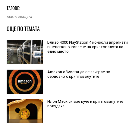
ТАГОВЕ:
криптовалута
ОЩЕ ПО ТЕМАТА
Близо 4000 PlayStation 4 конзоли впрегнати
в нелегално копаене на криптовалута на
едно място
Amazon обмисля да се заиграе по-
сериозно с криптовалутите
Илон Мъск си взе куче и криптовалутите
полудяха