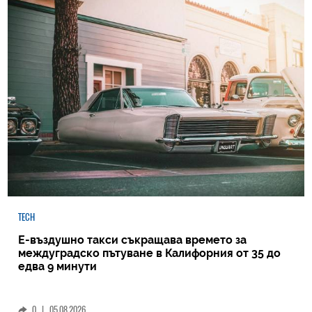
TECH
Е-въздушно такси съкращава времето за
междуградско пътуване в Калифорния от 35 до
едва 9 минути
0
|
05.08.2026