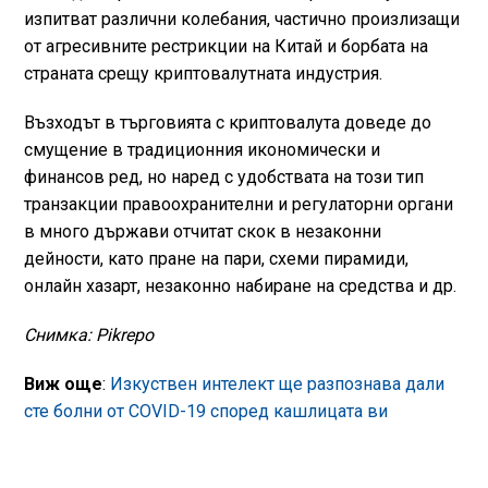
изпитват различни колебания, частично произлизащи
от агресивните рестрикции на Китай и борбата на
страната срещу криптовалутната индустрия.
Възходът в търговията с криптовалута доведе до
смущение в традиционния икономически и
финансов ред, но наред с удобствата на този тип
транзакции правоохранителни и регулаторни органи
в много държави отчитат скок в незаконни
дейности, като пране на пари, схеми пирамиди,
онлайн хазарт, незаконно набиране на средства и др.
Снимка: Pikrepo
Виж още
:
Изкуствен интелект ще разпознава дали
сте болни от COVID-19 според кашлицата ви