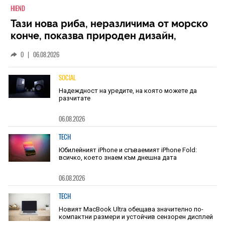
HIEND
Тази нова риба, неразличима от морско
конче, показва природен дизайн,
основан на уникалност и заемки
0
|
06.08.2026
SOCIAL
Надеждност на уредите, на която можете да
разчитате
06.08.2026
TECH
Юбилейният iPhone и сгъваемият iPhone Fold:
всичко, което знаем към днешна дата
06.08.2026
TECH
Новият MacBook Ultra обещава значително по-
компактни размери и устойчив сензорен дисплей