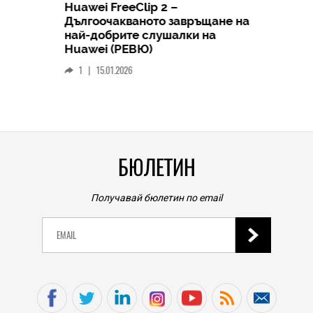
Huawei FreeClip 2 –
Дългоочакваното завръщане на
HICOMME
най-добрите слушалки на
Следв
Huawei (РЕВЮ)
смар
1
|
15.01.2026
личен
0
|
БЮЛЕТИН
Получавай бюлетин по email