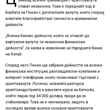
уикенд всички транзакции с криптовалути
стават незаконни. Това е поредният ход в
борбата на Пекин с дигиталните валути, които според
властите благоприятстват сенчести и криминални
дейности.
„Всички бизнес дейности, които се отнасят до
виртуални валути, са незаконни финансови
дейности“, се казва в изявление на Народната банка
на Китай.
Според него Пекин ще забрани дейността на всички
финансови институции, разплащателни компании и
интернет платформи, които позволяват търговия с
криптовалута. Логично, новината разтърси
криптоиндустрията и разклати курса на биткойн,
който падна под 44 000 долара, преди да се
стабилизира. Това не е неочаквано, защото в
последно време всички основни криптовалути