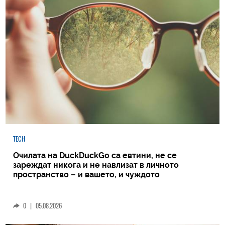
TECH
Очилата на DuckDuckGo са евтини, не се
зареждат никога и не навлизат в личното
пространство – и вашето, и чуждото
0
|
05.08.2026