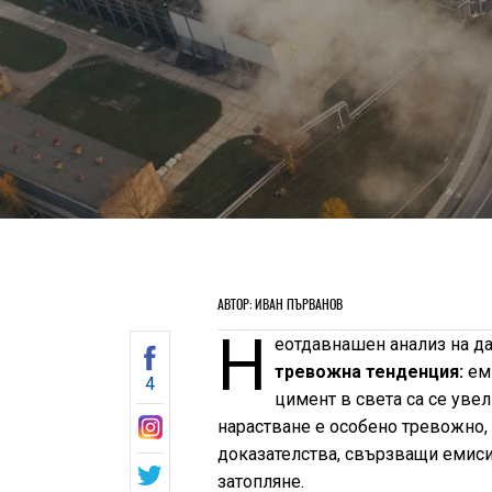
АВТОР: ИВАН ПЪРВАНОВ
Н
еотдавнашен анализ на дан
тревожна тенденция:
еми
4
цимент в света са се увел
нарастване е особено тревожно,
доказателства, свързващи емиси
затопляне.