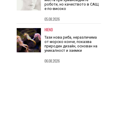
HIEND
Китай заема шест от 10-те топ
места при хуманоидните
роботи, но качеството в САЩ
е по-високо
05.08.2026
HIEND
Тази нова риба, неразличима
от морско конче, показва
природен дизайн, основан на
уникалност и заемки
06.08.2026