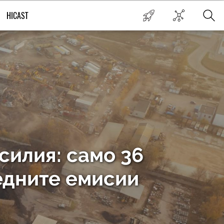
HICAST
силия: само 36
редните емисии