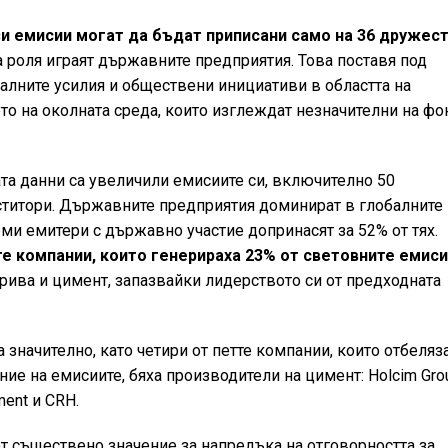
и емисии могат да бъдат приписани само на 36 дружес
а роля играят държавните предприятия. Това поставя под
лните усилия и обществени инициативи в областта на
то на околната среда, които изглеждат незначителни на фо
ата данни са увеличили емисиите си, включително 50
ститори. Държавните предприятия доминират в глобалните
леми емитери с държавно участие допринасят за 52% от тях.
е компании, които генерираха 23% от световните емис
рива и цимент, запазвайки лидерството си от предходната
 значително, като четири от петте компании, които отбеляз
ие на емисиите, бяха производители на цимент: Holcim Gro
ment и CRH.
 от съществено значение за напредъка на отговорността за