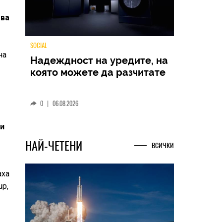
тва
на
TECH
Samsung Galaxy Z Fold8
Ultra – ново име, познато
представяне
ии
0
|
04.08.2026
НАЙ-ЧЕТЕНИ
ВСИЧКИ
аха
up,