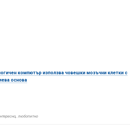
логичен компютър използва човешки мозъчни клетки с
иева основа
нтересно
,
любопитно