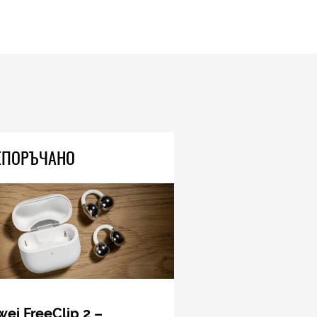
ЕПОРЪЧАНО
ei FreeClip 2 –