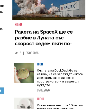
рни
Ню
те
HIEND
Ракета на SpaceX ще се
разбие в Луната със
скорост седем пъти по-
голяма от скоростта на
3
|
05.08.2026
звука
TECH
Очилата на DuckDuckGo са
евтини, не се зареждат никога
и не навлизат в личното
пространство – и вашето, и
чуждото
05.08.2026