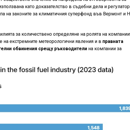
използвана като доказателство в съдебни дела и регулато
па на законите за климатичния суперфонд във Вермонт и 
силията за количествено определяне на ролята на компании
не на екстремните метеорологични явления и в
правната
телни обвинения срещу ръководители
на компании за