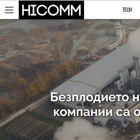
TECH
Безплодието н
компании са о