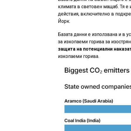
климата в световен мащаб. Тя е 
действия, включително в подкре
Йорк.
Базата данни е използвана и в у
за изкопаеми горива за изостря
защита на потенциални наказа
изкопаеми горива.