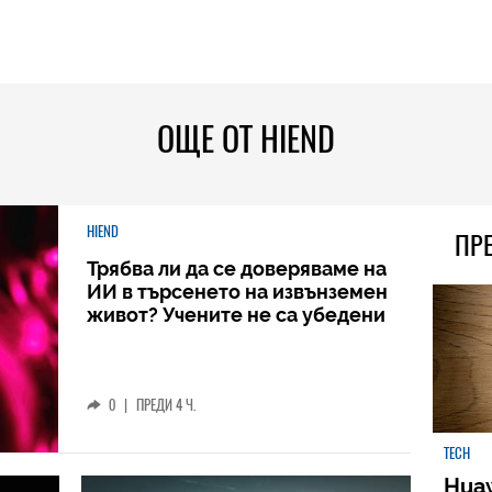
ОЩЕ ОТ HIEND
HIEND
ПР
Трябва ли да се доверяваме на
ИИ в търсенето на извънземен
живот? Учените не са убедени
0
|
ПРЕДИ 4 Ч.
TECH
Huaw