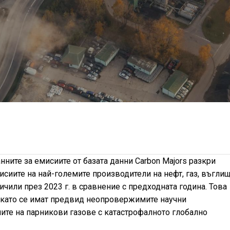
ните за емисиите от базата данни Carbon Majors разкри
сиите на най-големите производители на нефт, газ, въглищ
ичили през 2023 г. в сравнение с предходната година. Това
 като се имат предвид неопровержимите научни
ите на парникови газове с катастрофалното глобално