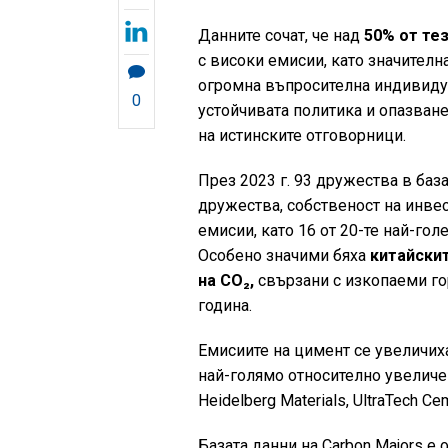
Данните сочат, че над
50% от тез
с високи емисии, като значителн
огромна въпросителна индивидуа
0
устойчивата политика и опазване
на истинските отговорници.
През 2023 г. 93 дружества в баз
дружества, собственост на инве
емисии, като 16 от 20-те най-го
Особено значими бяха
китайскит
на CO₂,
свързани с изкопаеми го
година.
Емисиите на цимент се увеличиха
най-голямо относително увеличен
Heidelberg Materials, UltraTech Ce
Базата данни на Carbon Majors е