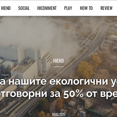
HIEND
SOCIAL
HICOMMENT
PLAY
HOW TO
REVIEW
HIEND
а нашите екологични у
тговорни за 50% от в
10.03.2025