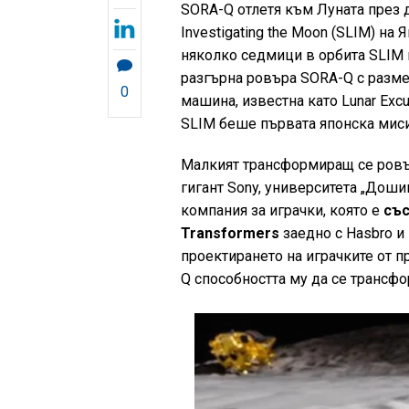
SORA-Q отлетя към Луната през д
Investigating the Moon (SLIM) на
няколко седмици в орбита SLIM к
разгърна ровъра SORA-Q с размер
0
машина, известна като Lunar Excu
SLIM беше първата японска мисия
Малкият трансформиращ се ровъ
гигант Sony, университета „Доши
компания за играчки, която е
със
Transformers
заедно с Hasbro и
проектирането на играчките от пр
Q способността му да се трансфо