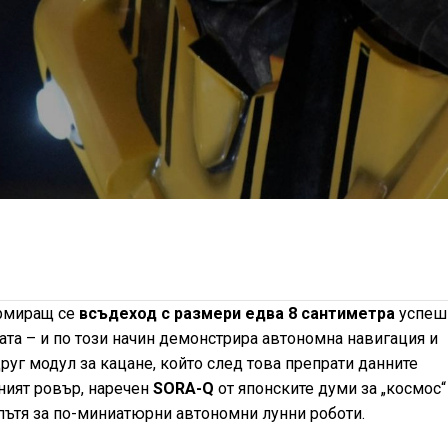
рмиращ се
всъдеход с размери едва 8 сантиметра
успеш
ата – и по този начин демонстрира автономна навигация и
уг модул за кацане, който след това препрати данните
ният ровър, наречен
SORA-Q
от японските думи за „космос“
 пътя за по-миниатюрни автономни лунни роботи.