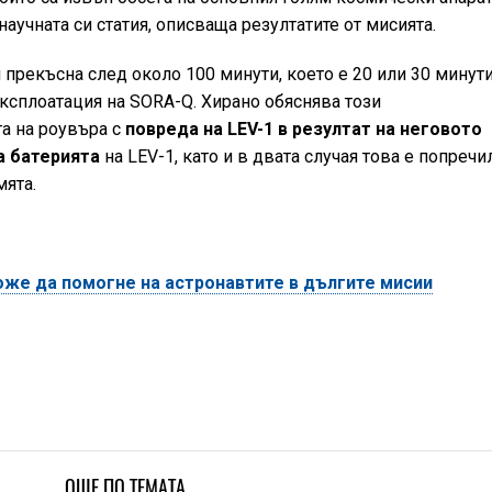
аучната си статия, описваща резултатите от мисията.
прекъсна след около 100 минути, което е 20 или 30 минут
експлоатация на SORA-Q. Хирано обяснява този
а на роувъра с
повреда на LEV-1 в резултат на неговото
а батерията
на LEV-1, като и в двата случая това е попречи
мята.
же да помогне на астронавтите в дългите мисии
ОЩЕ ПО ТЕМАТА