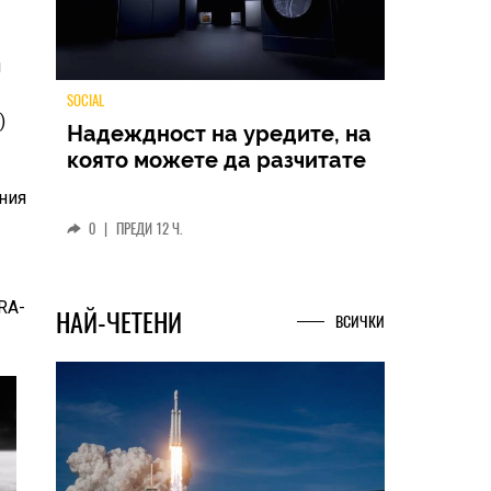
й
)
TECH
Samsung Galaxy Z Fold8
ния
Ultra – ново име, познато
представяне
0
|
04.08.2026
RA-
НАЙ-ЧЕТЕНИ
ВСИЧКИ