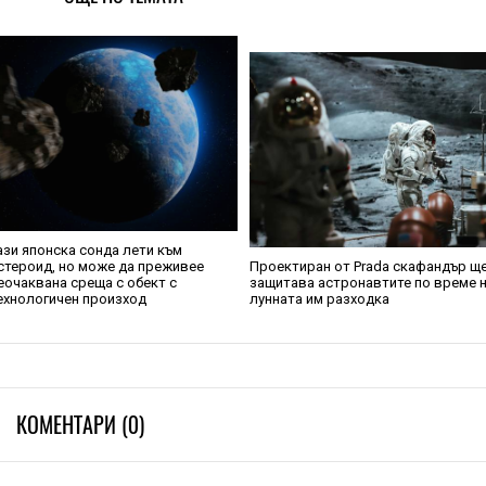
ази японска сонда лети към
стероид, но може да преживее
Проектиран от Prada скафандър щ
еочаквана среща с обект с
защитава астронавтите по време 
ехнологичен произход
лунната им разходка
КОМЕНТАРИ (0)