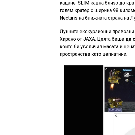
кацане. SLIM кацна близо до кра
голям кратер с ширина 98 киломе
Nectaris на ближната страна на Л
Лунните екскурзионни превозни 
Хирано от JAXA. Целта беше
да с
който би увеличил масата и цена
пространства като цепнатини.