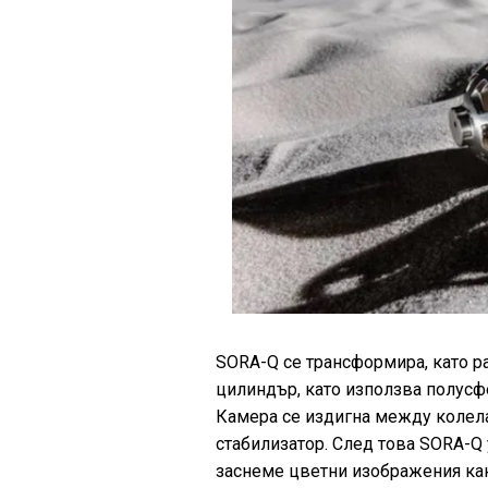
SORA-Q се трансформира, като р
цилиндър, като използва полусф
Камера се издигна между колелат
стабилизатор. След това SORA-Q
заснеме цветни изображения какт