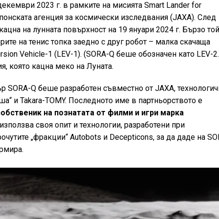
екември 2023 г. в рамките на мисията Smart Lander for
 Японската агенция за космически изследвания (JAXA). След
ацна на лунната повърхност на 19 януари 2024 г. Бързо то
ите на тенис топка заедно с друг робот – малка скачаща
rsion Vehicle-1 (LEV-1). (SORA-Q беше обозначен като LEV-2.
, която кацна меко на Луната.
р SORA-Q беше разработен съвместно от JAXA, технологич
ша“ и Takara-TOMY. Последното име в партньорството е
обственик на познатата от филми и игри марка
 използва своя опит и технологии, разработени при
очутите „фракции“ Autobots и Decepticons, за да даде на SO
рмира.