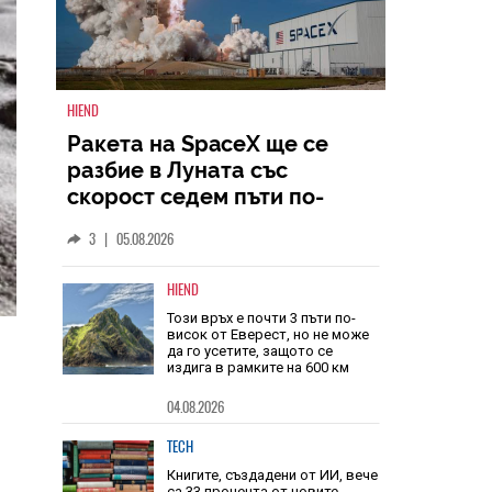
HIEND
Ракета на SpaceX ще се
разбие в Луната със
скорост седем пъти по-
голяма от скоростта на
3
|
05.08.2026
звука
HIEND
Този връх е почти 3 пъти по-
висок от Еверест, но не може
да го усетите, защото се
издига в рамките на 600 км
04.08.2026