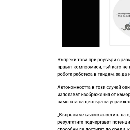
Въпреки това при роувъри с разм
правят компромиси, тъй като не 
робота работеха в тандем, за да
Автономността в този случай оз
използват изображения от камери
намесата на центъра за управлен
„Въпреки че възможностите на е
резултатите подчертават потенци
способни да достигат до среди, 