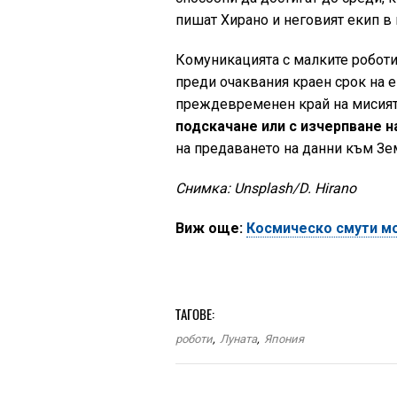
пишат Хирано и неговият екип в н
Комуникацията с малките роботи 
преди очаквания краен срок на 
преждевременен край на мисият
подскачане или с изчерпване н
на предаването на данни към Зе
Снимка: Unsplash/D. Hirano
Виж още:
Космическо смути мо
ТАГОВЕ:
роботи
,
Луната
,
Япония