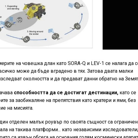
ерите на човешка длан като SORA-Q и LEV-1 се налага да с
всичко може да бъде вградено в тях. Затова двата малки
 изследват околността и да предават данни обратно на Земят
начава
способността да се достигат дестинации,
като се
те за заобикаляне на препятствия като кратери и ями, без
ие на мисията.
дин отделен малък роувър по своята същност са ограничен
ала на такива платформи... като независими изследователи
които са извън обсега на основния голям космически апарат