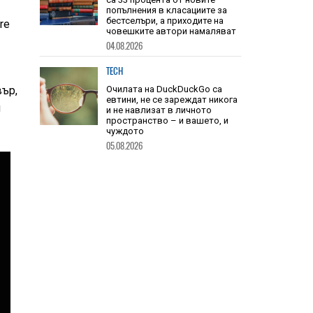
TECH
re
Книгите, създадени от ИИ, вече
са 33 процента от новите
попълнения в класациите за
бестселъри, а приходите на
човешките автори намаляват
04.08.2026
ър,
и
TECH
Очилата на DuckDuckGo са
евтини, не се зареждат никога
и не навлизат в личното
пространство – и вашето, и
чуждото
05.08.2026