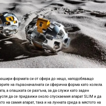
азшири формата си от сфера до нещо, наподобяващо
ерите на първоначалната си сферична форма като колела.
а, а опашката се разгъна, за да служи като заден
 успя да се придвижи около спускаемия апарат SLIM и да
о на самия апарат, така и на лунната среда в мястото на