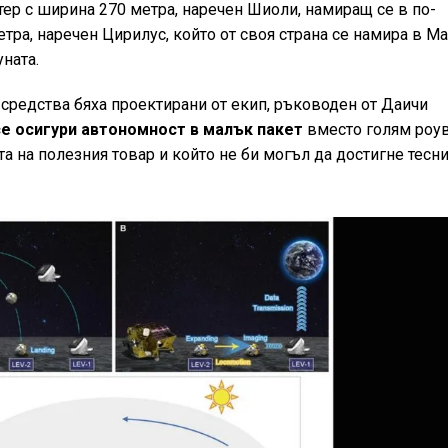
тер с ширина 270 метра, наречен Шиоли, намиращ се в по-
тра, наречен Цирилус, който от своя страна се намира в Ma
уната.
средства бяха проектирани от екип, ръководен от Даичи
е осигури автономност в малък пакет
вместо голям роув
та на полезния товар и който не би могъл да достигне тесн