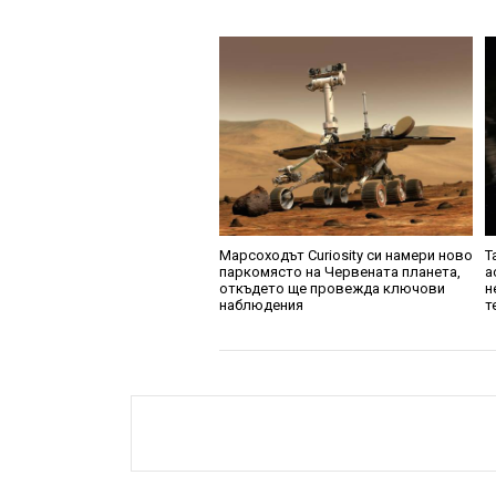
Марсоходът Curiosity си намери ново
Т
паркомясто на Червената планета,
а
откъдето ще провежда ключови
н
наблюдения
т