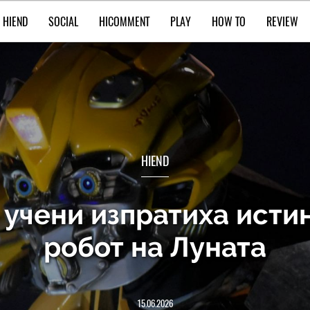
HIEND
SOCIAL
HICOMMENT
PLAY
HOW TO
REVIEW
HIEND
 учени изпратиха исти
робот на Луната
15.06.2026