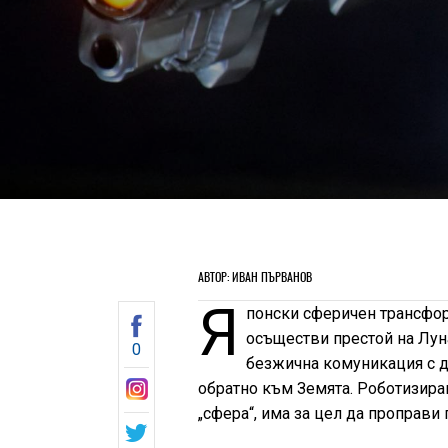
АВТОР: ИВАН ПЪРВАНОВ
Я
понски сферичен трансфо
осъществи престой на Лун
0
безжична комуникация с др
обратно към Земята. Роботизира
„сфера“, има за цел да проправи