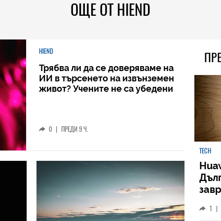
ОЩЕ ОТ HIEND
HIEND
ПР
Трябва ли да се доверяваме на
ИИ в търсенето на извънземен
живот? Учените не са убедени
0
|
ПРЕДИ 9 Ч.
TECH
Huaw
Дъл
зав
слу
1
|