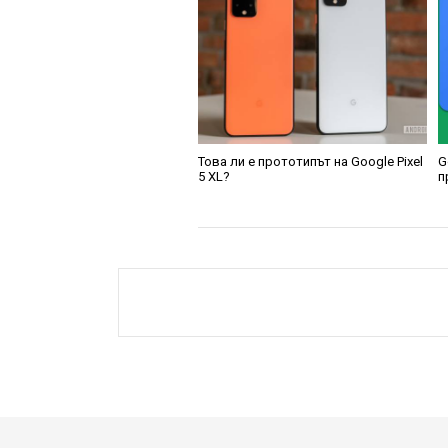
Това ли е прототипът на Google Pixel
G
5 XL?
п