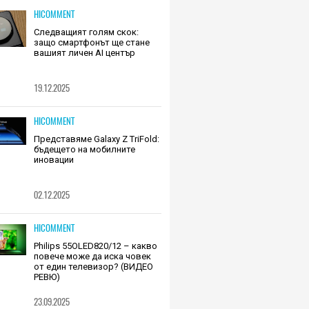
HICOMMENT
Следващият голям скок:
защо смартфонът ще стане
вашият личен AI център
19.12.2025
HICOMMENT
Представяме Galaxy Z TriFold:
бъдещето на мобилните
иновации
02.12.2025
HICOMMENT
Philips 55OLED820/12 – какво
повече може да иска човек
от един телевизор? (ВИДЕО
РЕВЮ)
23.09.2025