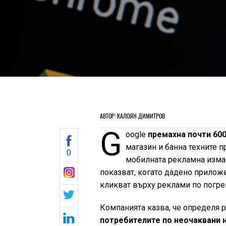
АВТОР: КАЛОЯН ДИМИТРОВ
G
oogle
премахна почти 600
магазин и банна техните п
0
мобилната рекламна измам
показват, когато дадено прилож
кликват върху реклами по погре
Компанията казва, че определя 
потребителите по неочаквани н