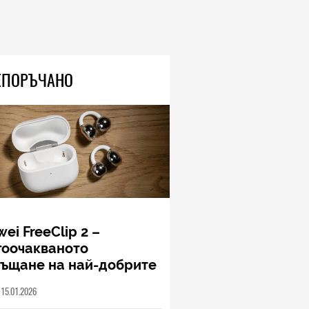
места при хуманоидните
роботи, но качеството в САЩ
е по-високо
05.08.2026
ЕПОРЪЧАНО
HIEND
Тази нова риба, неразличима
от морско конче, показва
природен дизайн, основан на
уникалност и заемки
06.08.2026
ei FreeClip 2 –
гоочакваното
ръщане на най-добрите
шалки на Huawei (РЕВЮ)
15.01.2026