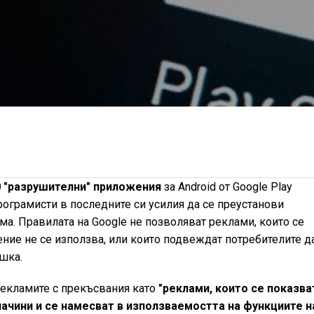
 "разрушителни" приложения
за Android от Google Play
рограмисти в последните си усилия да се преустанови
а. Правилата на Google не позволяват реклами, които се
ение не се използва, или които подвеждат потребителите д
шка.
рекламите с прекъсвания като
"реклами, които се показва
ачини и се намесват в използваемостта на функциите н