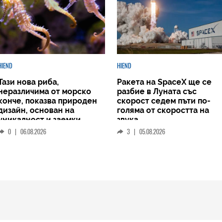
HIEND
HIEND
Тази нова риба,
Ракета на SpaceX ще се
неразличима от морско
разбие в Луната със
конче, показва природен
скорост седем пъти по-
дизайн, основан на
голяма от скоростта на
уникалност и заемки
звука
0
|
06.08.2026
3
|
05.08.2026