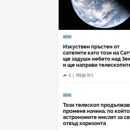
HIEND
Изкуствен пръстен от
сателити като този на Са
ще задуши небето над Зе
и ще направи телескопит
безполезни
0
|
ПРЕДИ 10 Ч.
HIEND
Този телескоп продължав
променя начина, по който
астрономите мислят за с
отвъд хоризонта