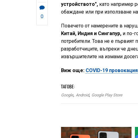
устройството",
като например ре
обаждане или при използване на
0
Повечето от намерените в наруш
Китай, Индия и Сингапур,
и по-г
потребители. Това не е първият 
разработчиците, въпреки че дне
извършителите на измами досега
Виж още:
COVID-19 провокация
ТАГОВЕ:
Google
,
Android
,
Google Play Store