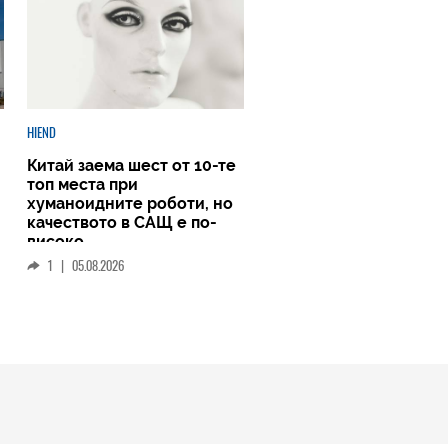
HIEND
Китай заема шест от 10-те
топ места при
хуманоидните роботи, но
качеството в САЩ е по-
високо
1
|
05.08.2026