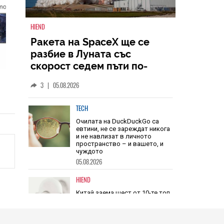
HIEND
Ракета на SpaceX ще се
разбие в Луната със
скорост седем пъти по-
голяма от скоростта на
3
|
05.08.2026
звука
TECH
Очилата на DuckDuckGo са
евтини, не се зареждат никога
и не навлизат в личното
пространство – и вашето, и
чуждото
05.08.2026
HIEND
Китай заема шест от 10-те топ