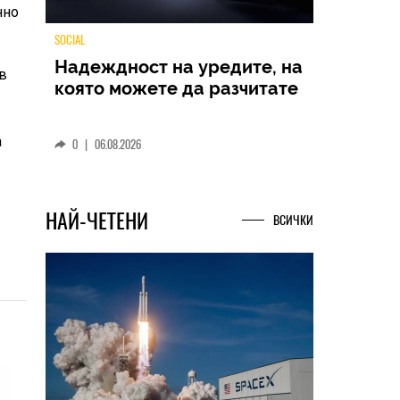
нно
 в
TECH
Samsung Galaxy Z Fold8
Ultra – ново име, познато
а
представяне
0
|
04.08.2026
НАЙ-ЧЕТЕНИ
ВСИЧКИ