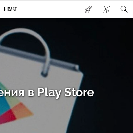
HICAST
ния в Play Store