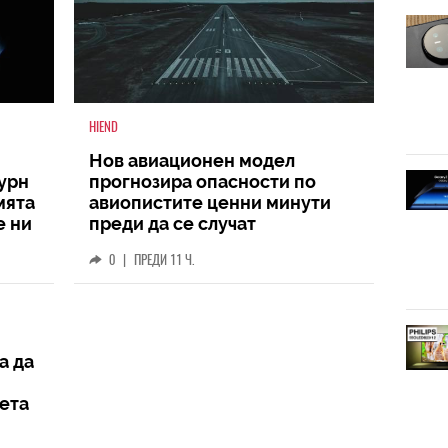
HIEND
Нов авиационен модел
турн
прогнозира опасности по
мята
авиопистите ценни минути
е ни
преди да се случат
0
|
ПРЕДИ 11 Ч.
а да
вета