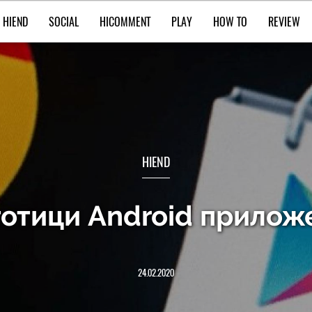
HIEND
SOCIAL
HICOMMENT
PLAY
HOW TO
REVIEW
HIEND
отици Android приложе
24.02.2020