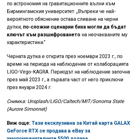
по астрономия на гравитационните вълни към
Бирмингамския университет. „Въпреки че най-
вероятното обяснение остава сливане на черни
дупки,
по-сложни сценарии биха могли да бъдат
ключът към разшифроването
на неочакваните му
характеристики.“
Черната дупка е открита през ноември 2023 г., по
време на периода на наблюдение от колаборацията
LIGO-Virgo-KAGRA. Периодът на наблюдение започна
през май 2023 г., а първата част от него приключи
през януари 2024 г.
Снимка: Unsplash/LIGO/Caltech/MIT/Sonoma State
(Aurore Simonnet)
Виж още:
Тази ексклузивна за Китай карта GALAX
GeForce RTX се продава в eBay за
умопомрачителните 5500 долара