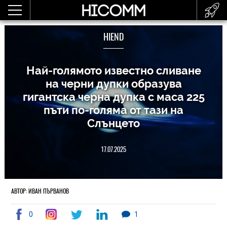
HIEND
Най-голямото известно сливане
на черни дупки образува
гигантска черна дупка с маса 225
пъти по-голяма от тази на
Слънцето
17.07.2025
АВТОР: ИВАН ПЪРВАНОВ
0
1