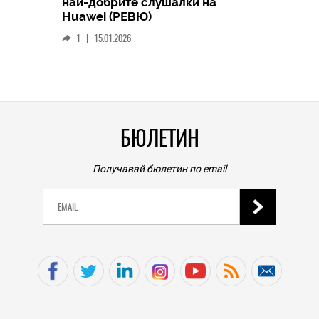
най-добрите слушалки на
Следв
Huawei (РЕВЮ)
смар
1
|
15.01.2026
личен
0
|
БЮЛЕТИН
Получавай бюлетин по email