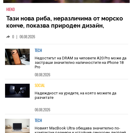
HIEND
Тази нова риба, неразличима от морско
конче, показва природен дизайн,
основан на уникалност и заемки
0
|
06.08.2026
TECH
Недостигът на DRAM за чиповете A20 Pro може да
застраши значително наличностите на iPhone 18
Pro
08.08.2026
SOCIAL
Надеждност на уредите, на която можете да
разчитате
06.08.2026
TECH
Новият MacBook Ultra обещава значително по-
компактни размери и устойчив сензорен дисплей