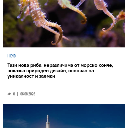
HIEND
Тази нова риба, неразличима от морско конче,
показва природен дизайн, основан на
уникалност и заемки
0
|
06.08.2026