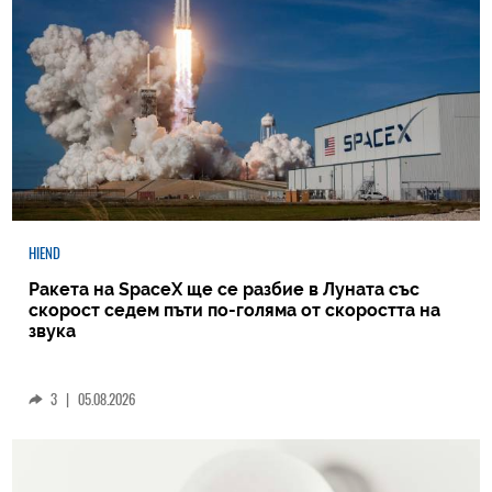
HIEND
Ракета на SpaceX ще се разбие в Луната със
скорост седем пъти по-голяма от скоростта на
звука
3
|
05.08.2026