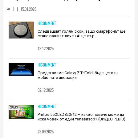
Huawei (РЕВЮ)
1
|
15.01.2026
HICOMMENT
Следващият голям скок: защо смартфонът ще
стане вашият личен AI център
19.12.2025
HICOMMENT
Представяме Galaxy Z TriFold: бъдещето на
мобилните иновации
02.12.2025
HICOMMENT
Philips 55OLED820/12 – какво повече може да
иска човек от един телевизор? (ВИДЕО РЕВЮ)
23.09.2025