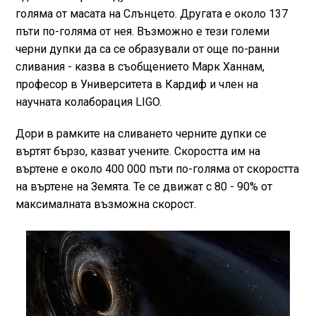
голяма от масата на Слънцето. Другата е около 137
пъти по-голяма от нея. Възможно е тези големи
черни дупки да са се образували от още по-ранни
сливания - казва в съобщението Марк Ханнам,
професор в Университета в Кардиф и член на
научната колаборация LIGO.
Дори в рамките на сливането черните дупки се
въртят бързо, казват учените. Скоростта им на
въртене е около 400 000 пъти по-голяма от скоростта
на въртене на Земята. Те се движат с 80 - 90% от
максималната възможна скорост.