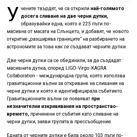
У
чените твърдят, че са открили
най-голямото
досега сливане на две черни дупки,
образувайки една, която е 225 пъти по-
масивна от масата на Слънцето, и добавят, че новото
откритие „разширява границите“ на разбирането на
астрономите за това как се създават черните дупки.
Две черни дупки са се обединили, за да създадат
масивната дупка, според LIGO-Virgo-KAGRA
Collaboration - международна група, която използва
гравитационни вълни за откриване на сливания на
черни дупки и която е идентифицирала събитието.
Гравитационните вълни се появяват
при
незначителни изкривявания на пространство-
времето,
причинени от събития като сливане на
черни дупки, заяви групата в прессъобщение.
Едната от черните дупки е била около 103 пъти по-