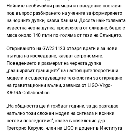
Нейните необичайни размери и поведение поставят
под въпрос разбирането на учените за формирането
на черните дупки, казва Ханнам. Досега най-голямата
известна черна дупка, произлязла от сливане, беше с
маса около 140 пъти по-голяма от тази на Слънцето.
Откриването на GW231123 отваря врати и за нови
пътища на изследване, казват астрономите.
Поведението и размерът на черната дупка
„разширяват границите“ на настоящите теоретични
модели и съществуващите технологии за откриване
на гравитационни вълни, заявиха от LIGO-Virgo-
KAGRA Collaboration.
„На общността ще ѝ трябват години, за да разгадае
напълно този сложен модел на сигнала и всички
негови последствия“, казва в изявление д-р
Грегорио Каруло, член на LIGO и доцент в Института