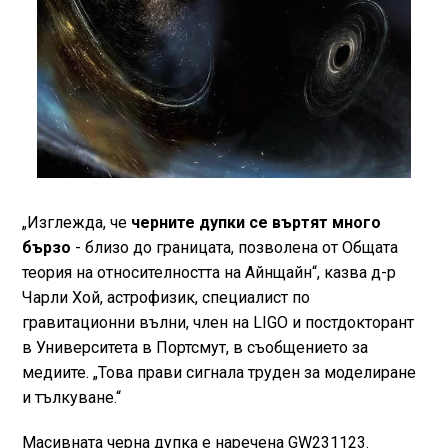
„Изглежда, че
черните дупки се въртят много
бързо
- близо до границата, позволена от Общата
теория на относителността на Айнщайн“, казва д-р
Чарли Хой, астрофизик, специалист по
гравитационни вълни, член на LIGO и постдокторант
в Университета в Портсмут, в съобщението за
медиите. „Това прави сигнала труден за моделиране
и тълкуване.“
Масивната черна дупка е наречена GW231123.