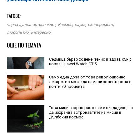
ТАГОВЕ:
черна дупка
,
астрономия
,
Космос
,
наука
,
експеримент
,
любопитно
,
интересно
ОЩЕ ПО ТЕМАТА
Седмица бързо ходене, тенис и здрав сън с
новия Huawei Watch GT 5
Само една доза от това революционно
лекарство може да намали холестерола с
почти 70 процента
Това миниатюрно растение е създадено, за
да изхранва астронавтите на мисии в
Дълбокия космос