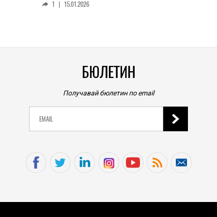
1
|
15.01.2026
личен
0
|
БЮЛЕТИН
Получавай бюлетин по email