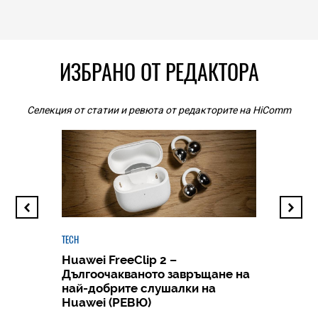
ИЗБРАНО ОТ РЕДАКТОРА
Селекция от статии и ревюта от редакторите на HiComm
TECH
Huawei FreeClip 2 –
Дългоочакваното завръщане на
HICOMME
най-добрите слушалки на
Следв
Huawei (РЕВЮ)
смар