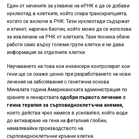
Един от начините за улавяне на еРНК е да се добави
нуклеотид в клетките, който спира транскрипцията,
когато се включи в РНК. Тези нуклеотиди съдържат
и етикет, наречен биотин, който може да се използва
за извличане на РНК от клетката. Тази техника обаче
работи само върху големи групи клетки и не дава
информация за отделните клетки.
Научаването на това кои енхансери контролират кои
гени ще се окаже ценно при разработването на нови
лечения на заболявания с генетична основа.
Миналата година Американската администрация по
храните и лекарствата
одобри първото лечение с
генна терапия за сърповидноклетъчна анемия,
което действа чрез намеса в усилвател, който води
до активиране на гена на феталния глобин,
намалявайки производството на
сърповидноклетъчни кръвни клетки.