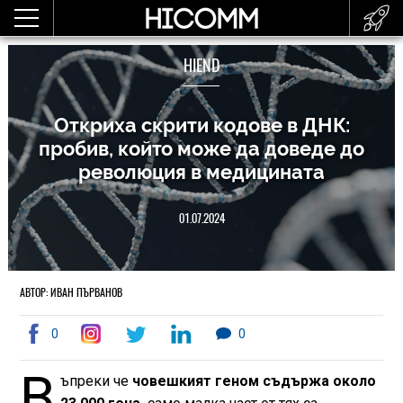
HIEND
Откриха скрити кодове в ДНК:
пробив, който може да доведе до
революция в медицината
01.07.2024
АВТОР: ИВАН ПЪРВАНОВ
0
0
В
ъпреки че
човешкият геном съдържа около