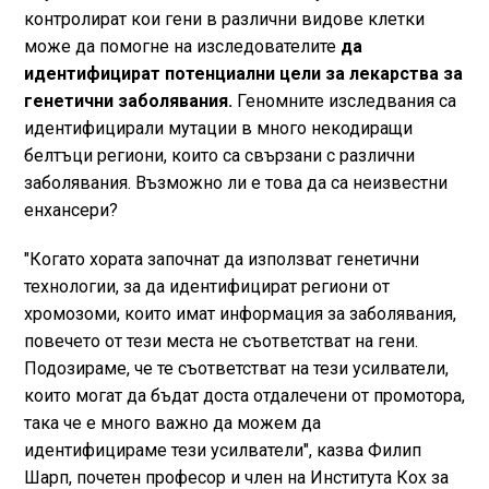
контролират кои гени в различни видове клетки
може да помогне на изследователите
да
идентифицират потенциални цели за лекарства за
генетични заболявания.
Геномните изследвания са
идентифицирали мутации в много некодиращи
белтъци региони, които са свързани с различни
заболявания. Възможно ли е това да са неизвестни
енхансери?
"Когато хората започнат да използват генетични
технологии, за да идентифицират региони от
хромозоми, които имат информация за заболявания,
повечето от тези места не съответстват на гени.
Подозираме, че те съответстват на тези усилватели,
които могат да бъдат доста отдалечени от промотора,
така че е много важно да можем да
идентифицираме тези усилватели", казва Филип
Шарп, почетен професор и член на Института Кох за