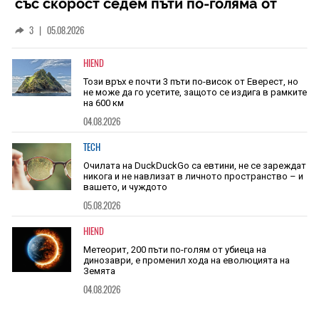
със скорост седем пъти по-голяма от
скоростта на звука
3
|
05.08.2026
HIEND
Този връх е почти 3 пъти по-висок от Еверест, но
не може да го усетите, защото се издига в рамките
на 600 км
04.08.2026
TECH
Очилата на DuckDuckGo са евтини, не се зареждат
никога и не навлизат в личното пространство – и
вашето, и чуждото
05.08.2026
HIEND
Метеорит, 200 пъти по-голям от убиеца на
динозаври, е променил хода на еволюцията на
Земята
04.08.2026