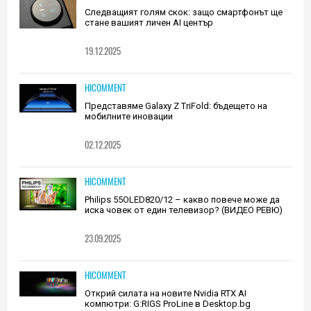
Следващият голям скок: защо смартфонът ще
стане вашият личен AI център
19.12.2025
HICOMMENT
Представяме Galaxy Z TriFold: бъдещето на
мобилните иновации
02.12.2025
HICOMMENT
Philips 55OLED820/12 – какво повече може да
иска човек от един телевизор? (ВИДЕО РЕВЮ)
23.09.2025
HICOMMENT
Открий силата на новите Nvidia RTX AI
компютри: G:RIGS ProLine в Desktop.bg