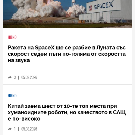
HIEND
Ракета на SpaceX ще се разбие в Луната със
скорост седем пъти по-голяма от скоростта
на звука
3
|
05.08.2026
HIEND
Китай заема шест от 10-те топ места при
хуманоидните роботи, но качеството в САЩ
е по-високо
1
|
05.08.2026