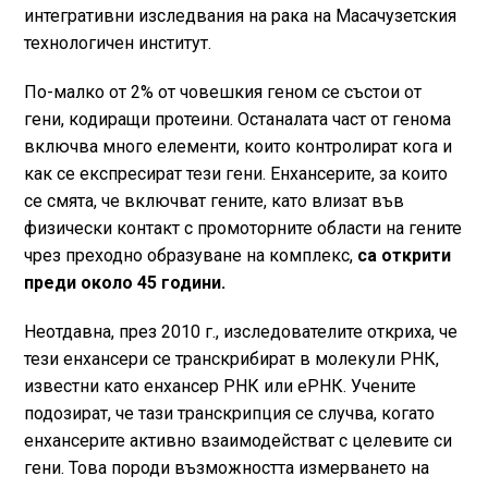
интегративни изследвания на рака на Масачузетския
технологичен институт.
По-малко от 2% от човешкия геном се състои от
гени, кодиращи протеини. Останалата част от генома
включва много елементи, които контролират кога и
как се експресират тези гени. Енхансерите, за които
се смята, че включват гените, като влизат във
физически контакт с промоторните области на гените
чрез преходно образуване на комплекс,
са открити
преди около 45 години.
Неотдавна, през 2010 г., изследователите откриха, че
тези енхансери се транскрибират в молекули РНК,
известни като енхансер РНК или еРНК. Учените
подозират, че тази транскрипция се случва, когато
енхансерите активно взаимодействат с целевите си
гени. Това породи възможността измерването на