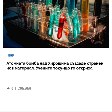
HIEND
Атомната бомба над Хирошима създаде странен
нов материал. Учените току-що го откриха
0
|
03.08.2026