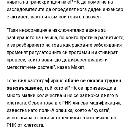
нивата на транскрипция на еРНК да помогне на
изследователите да определят кога даден енхансер
е активен, както и към кои гени е насочен.
"Тази информация е изключително важна за
разбирането на начина, по който протича развитието,
и за разбирането на това как раковите заболявания
променят регулаторните си програми и активират
процеси, които водят до дедиференциация и
метастатичен растеж", казва Махат.
Този вид картографиране
обаче се оказва труден
за извършване,
тъй като еРНК се произвежда в
много малки количества и не се задържа дълго в
клетката. Освен това в еРНК липсва модификация,
известна като поли-А опашка, която е "куката",
използвана от повечето техники за извличане на
РНК от клетката.