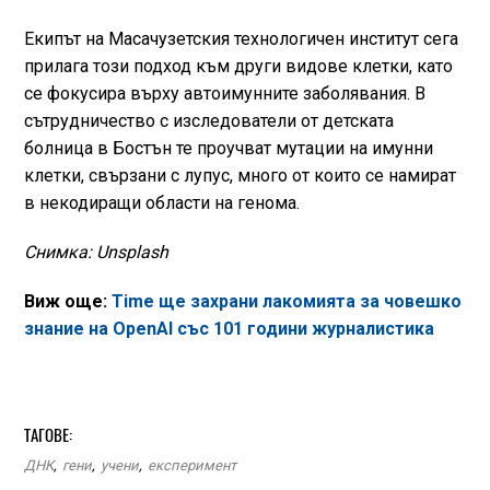
Екипът на Масачузетския технологичен институт сега
прилага този подход към други видове клетки, като
се фокусира върху автоимунните заболявания. В
сътрудничество с изследователи от детската
болница в Бостън те проучват мутации на имунни
клетки, свързани с лупус, много от които се намират
в некодиращи области на генома.
Снимка: Unsplash
Виж още:
Time ще захрани лакомията за човешко
знание на OpenAI със 101 години журналистика
ТАГОВЕ:
ДНК
,
гени
,
учени
,
експеримент