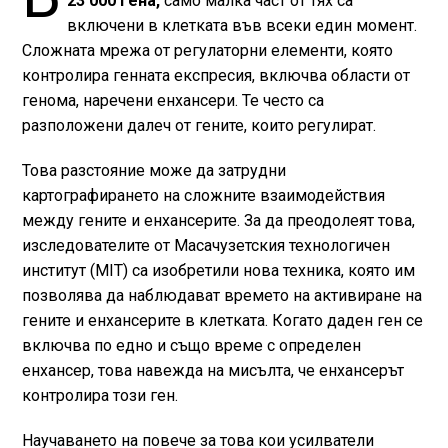
23 000 гена,
само малка част от тях са
включени в клетката във всеки един момент.
Сложната мрежа от регулаторни елементи, която
контролира генната експресия, включва области от
генома, наречени енхансери. Те често са
разположени далеч от гените, които регулират.
Това разстояние може да затрудни
картографирането на сложните взаимодействия
между гените и енхансерите. За да преодолеят това,
изследователите от Масачузетския технологичен
институт (MIT) са изобретили нова техника, която им
позволява да наблюдават времето на активиране на
гените и енхансерите в клетката. Когато даден ген се
включва по едно и също време с определен
енхансер, това навежда на мисълта, че енхансерът
контролира този ген.
Научаването на повече за това кои усилватели