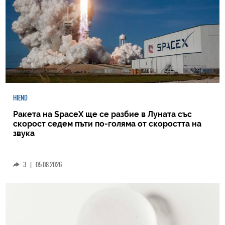
HIEND
Ракета на SpaceX ще се разбие в Луната със
скорост седем пъти по-голяма от скоростта на
звука
3
|
05.08.2026