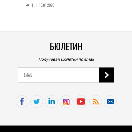
смар
1
|
15.01.2026
личен
0
|
БЮЛЕТИН
Получавай бюлетин по email