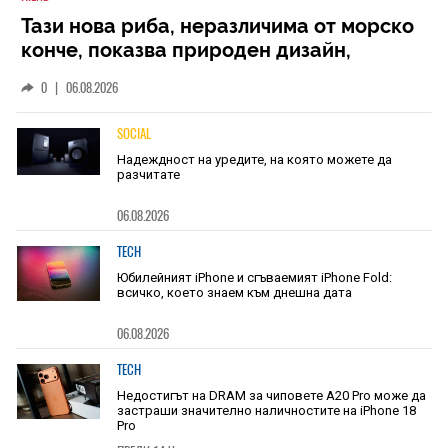
Тази нова риба, неразличима от морско
конче, показва природен дизайн,
основан на уникалност и заемки
0
|
06.08.2026
SOCIAL
Надеждност на уредите, на която можете да
разчитате
06.08.2026
TECH
Юбилейният iPhone и сгъваемият iPhone Fold:
всичко, което знаем към днешна дата
06.08.2026
TECH
Недостигът на DRAM за чиповете A20 Pro може да
застраши значително наличностите на iPhone 18
Pro