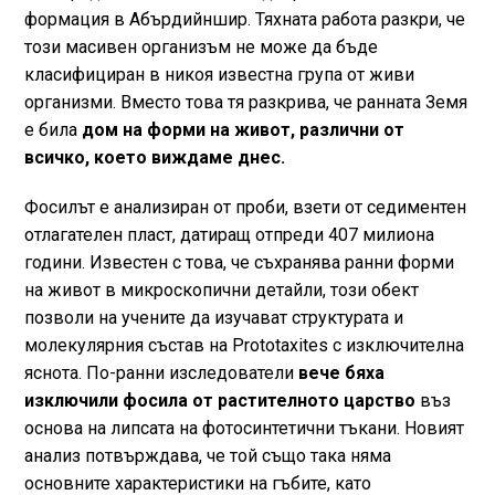
формация в Абърдийншир. Тяхната работа разкри, че
този масивен организъм не може да бъде
класифициран в никоя известна група от живи
организми. Вместо това тя разкрива, че ранната Земя
е била
дом на форми на живот, различни от
всичко, което виждаме днес.
Фосилът е анализиран от проби, взети от седиментен
отлагателен пласт, датиращ отпреди 407 милиона
години. Известен с това, че съхранява ранни форми
на живот в микроскопични детайли, този обект
позволи на учените да изучават структурата и
молекулярния състав на Prototaxites с изключителна
яснота. По-ранни изследователи
вече бяха
изключили фосила от растителното царство
въз
основа на липсата на фотосинтетични тъкани. Новият
анализ потвърждава, че той също така няма
основните характеристики на гъбите, като