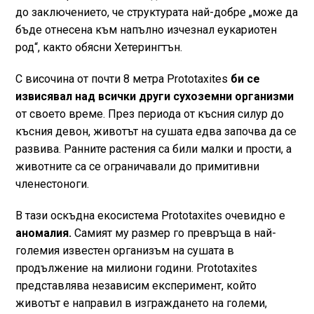
до заключението, че структурата най-добре „може да
бъде отнесена към напълно изчезнал еукариотен
род“, както обясни Хетерингтън.
С височина от почти 8 метра Prototaxites
би се
извисявал над всички други сухоземни организми
от своето време. През периода от късния силур до
късния девон, животът на сушата едва започва да се
развива. Ранните растения са били малки и прости, а
животните са се ограничавали до примитивни
членестоноги.
В тази оскъдна екосистема Prototaxites очевидно е
аномалия.
Самият му размер го превръща в най-
големия известен организъм на сушата в
продължение на милиони години. Prototaxites
представлява независим експеримент, който
животът е направил в изграждането на големи,