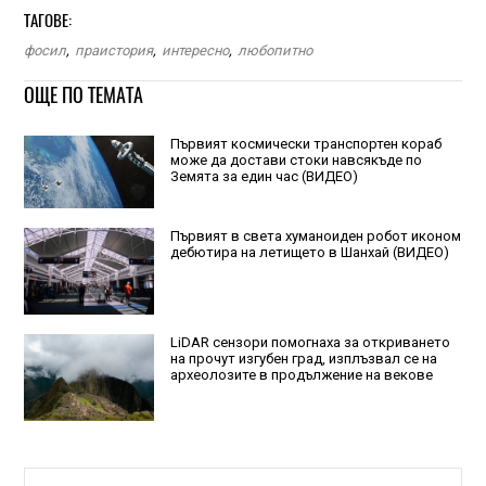
ТАГОВЕ:
фосил
,
праистория
,
интересно
,
любопитно
ОЩЕ ПО ТЕМАТА
Първият космически транспортен кораб
може да достави стоки навсякъде по
Земята за един час (ВИДЕО)
Първият в света хуманоиден робот иконом
дебютира на летището в Шанхай (ВИДЕО)
LiDAR сензори помогнаха за откриването
на прочут изгубен град, изплъзвал се на
археолозите в продължение на векове