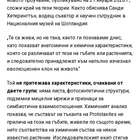
новото проучване, публикувано на 21 януари 2026 г.,
сложи край на тези теории. Както обяснява Санди
Хетерингтън, водещ съавтор и научен сътрудник в
Националния музей на Шотландия:
„Те са живи, но не така, както ги познаваме днес,
като показват анатомични и химични характеристики,
които се различават от тези на гъбите или растенията,
и следователно принадлежат към напълно изчезнал
еволюционен клон на живота.“
Той
не притежава характеристики, очаквани от
двете групи:
няма листа, фотосинтетични структури,
подземни мицелни мрежи и признаци за
симбиотични взаимоотношения. Химичният анализ
показва, че съставът на тъканта на Prototaxites не
прилича на този на гъбите, живели по същото време,
нито съответства на химичния състав на някое
известно растение. Изследователският екип стигна