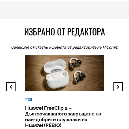
ИЗБРАНО ОТ РЕДАКТОРА
Селекция от статии и ревюта от редакторите на HiComm
TECH
Huawei FreeClip 2 –
Дългоочакваното завръщане на
HICOMME
най-добрите слушалки на
Следв
Huawei (РЕВЮ)