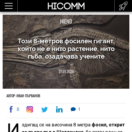
HIEND
Този 8-метров фосилен гигант,
който не е нито растение, нито
гъба, озадачава учените
27.01.2026
АВТОР: ИВАН ПЪРВАНОВ
0
1
И
здигащ се на височина 8 метра
фосил, открит