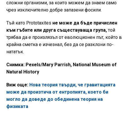
сложни организми, за които можем да знаем само
чрез изключително добре запазени фосили.
Тъй като Prototaxites
не може да бъде причислен
към гъбите или друга съществуваща група,
той
трябва да е произлязъл от еволюционен път, който в
крайна сметка е изчезнал, без да се разклони по-
нататък.
Снимка: Pexels/Mary Parrish, National Museum of
Natural History
Виж още:
Нова теория твърди, че гравитацията
може да произтича от ентропията, което би
могло да доведе до обединена теория на
физиката