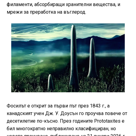
филаменти, абсорбиращи хранителни вещества, и
мрежи за преработка на въглерод.
Фосилът е открит за първи път през 1843 г., а
канадският учен Дж. У. Доусън го проучва повече от
десетилетие по-късно. През годините Prototaxites е
бил многократно неправилно класифициран, но