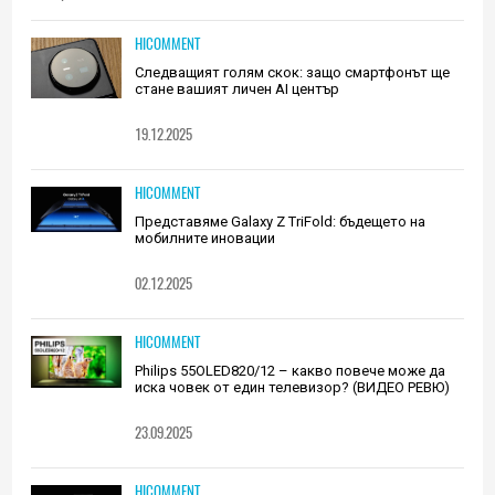
HICOMMENT
Следващият голям скок: защо смартфонът ще
стане вашият личен AI център
19.12.2025
HICOMMENT
Представяме Galaxy Z TriFold: бъдещето на
мобилните иновации
02.12.2025
HICOMMENT
Philips 55OLED820/12 – какво повече може да
иска човек от един телевизор? (ВИДЕО РЕВЮ)
23.09.2025
HICOMMENT