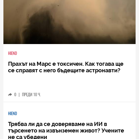
HIEND
Прахът на Марс е токсичен. Как тогава ще
се справят с него бъдещите астронавти?
0
|
ПРЕДИ 10 Ч.
HIEND
Трябва ли да се доверяваме на ИИ в
търсенето на извънземен живот? Учените
не са убедени