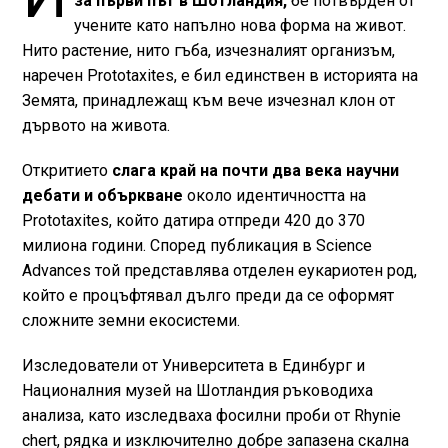
за първи път в Шотландия,
бе потвърден от
учените като напълно нова форма на живот.
Нито растение, нито гъба, изчезналият организъм,
наречен Prototaxites, е бил единствен в историята на
Земята, принадлежащ към вече изчезнал клон от
дървото на живота.
Откритието
слага край на почти два века научни
дебати и объркване
около идентичността на
Prototaxites, който датира отпреди 420 до 370
милиона години. Според публикация в Science
Advances той представлява отделен еукариотен род,
който е процъфтявал дълго преди да се оформят
сложните земни екосистеми.
Изследователи от Университета в Единбург и
Националния музей на Шотландия ръководиха
анализа, като изследваха фосилни проби от Rhynie
chert, рядка и изключително добре запазена скална