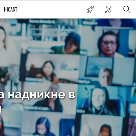
HICAST
а надникне в
и