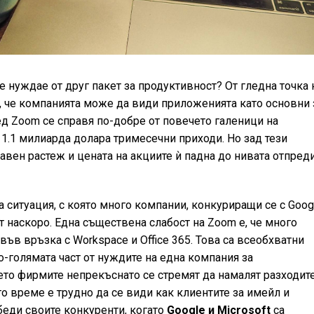
се нуждае от друг пакет за продуктивност? От гледна точка 
а, че компанията може да види приложенията като основни 
ед Zoom се справя по-добре от повечето галеници на
 1.1 милиарда долара тримесечни приходи. Но зад тези
авен растеж и цената на акциите ѝ падна до нивата отпред
а ситуация, с която много компании, конкуриращи се с Goog
ят наскоро. Една съществена слабост на Zoom е, че много
в връзка с Workspace и Office 365. Това са всеобхватни
по-голямата част от нуждите на една компания за
ето фирмите непрекъснато се стремят да намалят разходите
то време е трудно да се види как клиентите за имейл и
беди своите конкуренти, когато
Google и Microsoft
са