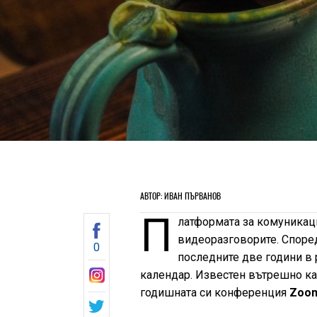
АВТОР: ИВАН ПЪРВАНОВ
П
латформата за комуника
видеоразговорите. Спор
0
последните две години в 
календар. Известен вътрешно к
годишната си конференция
Zoom