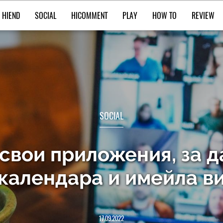
HIEND
SOCIAL
HICOMMENT
PLAY
HOW TO
REVIEW
SOCIAL
свои приложения, за д
календара и имейла в
17.09.2022