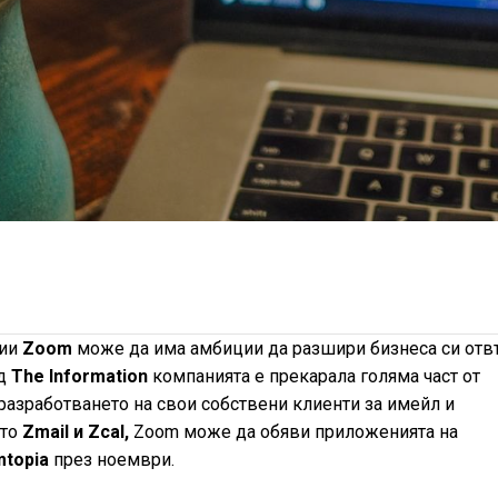
ции
Zoom
може да има амбиции да разшири бизнеса си отв
ед
The ​​Information
компанията е прекарала голяма част от
разработването на свои собствени клиенти за имейл и
ато
Zmail и Zcal,
Zoom може да обяви приложенията на
topia
през ноември.