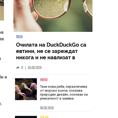
на
за
TECH
и
Очилата на DuckDuckGo са
евтини, не се зареждат
никога и не навлизат в
le и
личното пространство – и
0
|
05.08.2026
вашето, и чуждото
HIEND
Тази нова риба, неразличима
,
от морско конче, показва
природен дизайн, основан на
уникалност и заемки