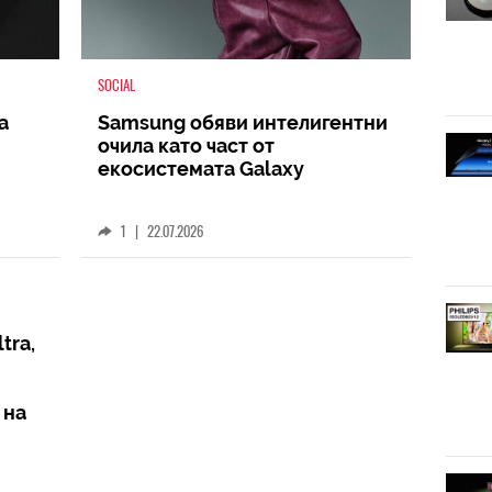
SOCIAL
а
Samsung обяви интелигентни
очила като част от
екосистемата Galaxy
1
|
22.07.2026
tra,
 на