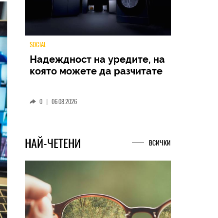
TECH
Samsung Galaxy Z Fold8
Ultra – ново име, познато
представяне
0
|
04.08.2026
НАЙ-ЧЕТЕНИ
ВСИЧКИ