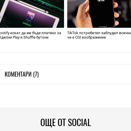
potify искат да им бъде платено за
TikTok потребител заблудил всички
тделни Play и Shuffle бутони
че е CGI изображение
КОМЕНТАРИ (7)
ОЩЕ ОТ SOCIAL