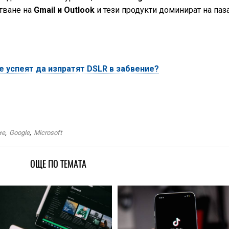
тване на
Gmail и Outlook
и тези продукти доминират на паза
 успеят да изпратят DSLR в забвение?
ие
,
Google
,
Microsoft
ОЩЕ ПО ТЕМАТА