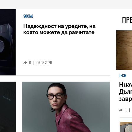
SOCIAL
ПР
Надеждност на уредите, на
която можете да разчитате
0
|
06.08.2026
TECH
Huaw
Дъл
зав
слу
1
|