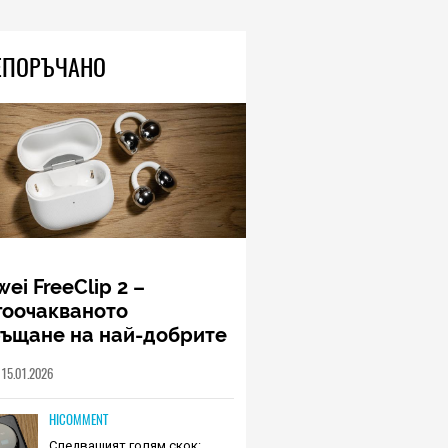
ЕПОРЪЧАНО
ei FreeClip 2 –
гоочакваното
ръщане на най-добрите
шалки на Huawei (РЕВЮ)
15.01.2026
HICOMMENT
Следващият голям скок: