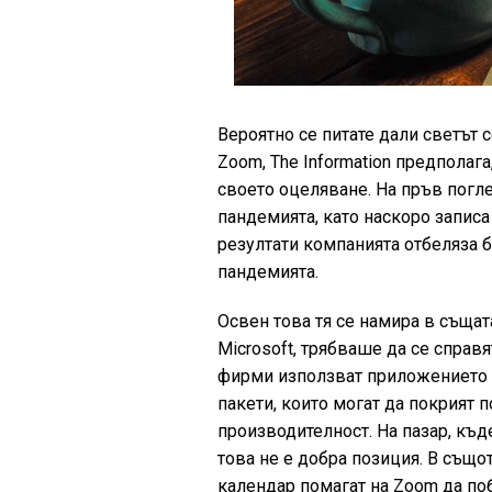
Вероятно се питате дали светът 
Zoom, The Information предполаг
своето оцеляване. На пръв погл
пандемията, като наскоро записа
резултати компанията отбеляза б
пандемията.
Освен това тя се намира в същат
Microsoft, трябваше да се справ
фирми използват приложението въ
пакети, които могат да покрият 
производителност. На пазар, къд
това не е добра позиция. В също
календар помагат на Zoom да по