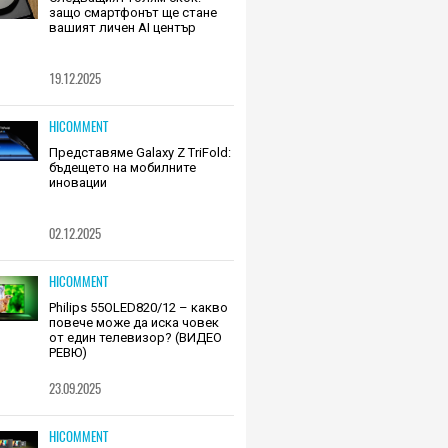
защо смартфонът ще стане
вашият личен AI център
19.12.2025
HICOMMENT
Представяме Galaxy Z TriFold:
бъдещето на мобилните
иновации
02.12.2025
HICOMMENT
Philips 55OLED820/12 – какво
повече може да иска човек
от един телевизор? (ВИДЕО
РЕВЮ)
23.09.2025
HICOMMENT