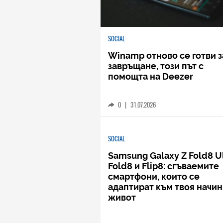
SOCIAL
Winamp отново се готви з
завръщане, този път с
помощта на Deezer
0
|
31.07.2026
SOCIAL
Samsung Galaxy Z Fold8 Ul
Fold8 и Flip8: сгъваемите
смартфони, които се
адаптират към твоя начин
живот