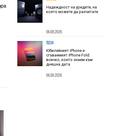
06.08.2026
ра.
SOCIAL
Надеждност на уредите, на
която можете да разчитате
06.08.2026
TECH
Юбилейният iPhone и
сгъваемият iPhone Fold:
всичко, което знаем към
днешна дата
06.08.2026