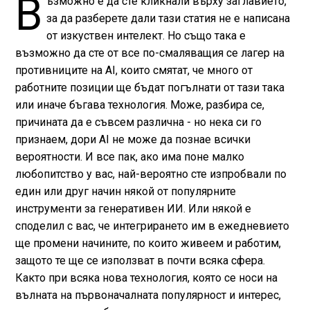
В
ъзможно е да сте кликнали върху заглавието,
за да разберете дали тази статия не е написана
от изкуствен интелект. Но също така е
възможно да сте от все по-смаляващия се лагер на
противниците на AI, които смятат, че много от
работните позиции ще бъдат погълнати от тази така
или иначе бъгава технология. Може, разбира се,
причината да е съвсем различна - но нека си го
признаем, дори AI не може да познае всички
вероятности. И все пак, ако има поне малко
любопитство у вас, най-вероятно сте изпробвали по
един или друг начин някой от популярните
инструменти за генеративен ИИ. Или някой е
споделил с вас, че интегрирането им в ежедневието
ще промени начините, по които живеем и работим,
защото те ще се използват в почти всяка сфера.
Както при всяка нова технология, която се носи на
вълната на първоначалната популярност и интерес,