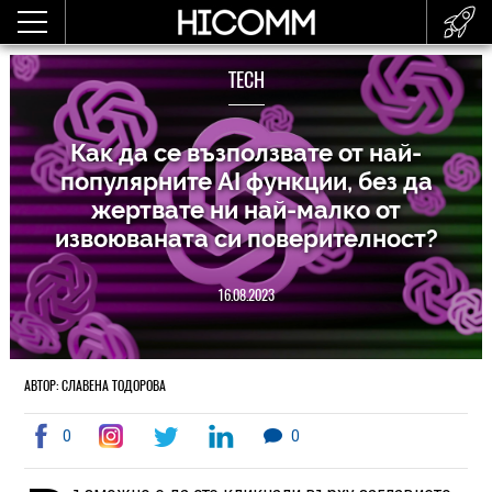
TECH
Как да се възползвате от най-
популярните AI функции, без да
жертвате ни най-малко от
извоюваната си поверителност?
16.08.2023
АВТОР: СЛАВЕНА ТОДОРОВА
0
0