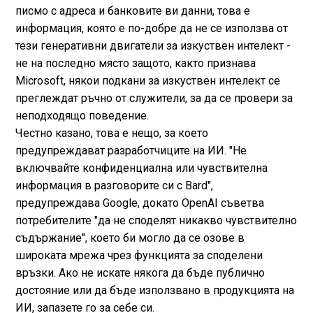
писмо с адреса и банковите ви данни, това е
информация, която е по-добре да не се използва от
тези генеративни двигатели за изкуствен интелект -
не на последно място защото, както признава
Microsoft, някои подкани за изкуствен интелект се
преглеждат ръчно от служители, за да се провери за
неподходящо поведение.
Честно казано, това е нещо, за което
предупреждават разработчиците на ИИ. "Не
включвайте конфиденциална или чувствителна
информация в разговорите си с Bard",
предупреждава Google, докато OpenAI съветва
потребителите "да не споделят никакво чувствително
съдържание", което би могло да се озове в
широката мрежа чрез функцията за споделени
връзки. Ако не искате някога да бъде публично
достояние или да бъде използвано в продукцията на
ИИ, запазете го за себе си.