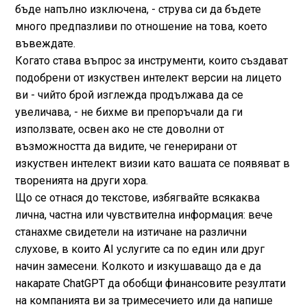
бъде напълно изключена, - струва си да бъдете
много предпазливи по отношение на това, което
въвеждате.
Когато става въпрос за инструменти, които създават
подобрени от изкуствен интелект версии на лицето
ви - чийто брой изглежда продължава да се
увеличава, - не бихме ви препоръчали да ги
използвате, освен ако не сте доволни от
възможността да видите, че генерирани от
изкуствен интелект визии като вашата се появяват в
творенията на други хора.
Що се отнася до текстове, избягвайте всякаква
лична, частна или чувствителна информация: вече
станахме свидетели на изтичане на различни
слухове, в които AI услугите са по един или друг
начин замесени. Колкото и изкушаващо да е да
накарате ChatGPT да обобщи финансовите резултати
на компанията ви за тримесечието или да напише