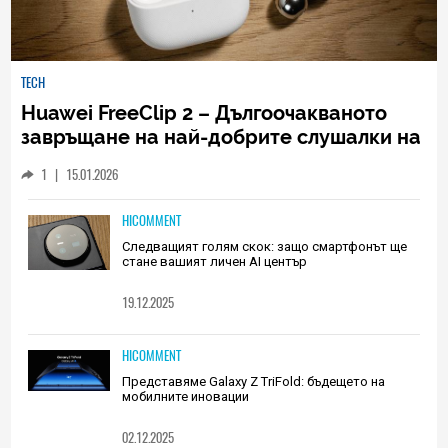
TECH
Huawei FreeClip 2 – Дългоочакваното
завръщане на най-добрите слушалки на
Huawei (РЕВЮ)
1
|
15.01.2026
HICOMMENT
Следващият голям скок: защо смартфонът ще
стане вашият личен AI център
19.12.2025
HICOMMENT
Представяме Galaxy Z TriFold: бъдещето на
мобилните иновации
02.12.2025