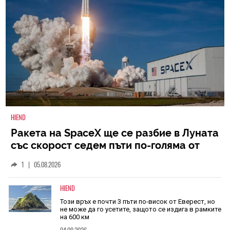
HIEND
Ракета на SpaceX ще се разбие в Луната
със скорост седем пъти по-голяма от
скоростта на звука
1
|
05.08.2026
HIEND
Този връх е почти 3 пъти по-висок от Еверест, но
не може да го усетите, защото се издига в рамките
на 600 км