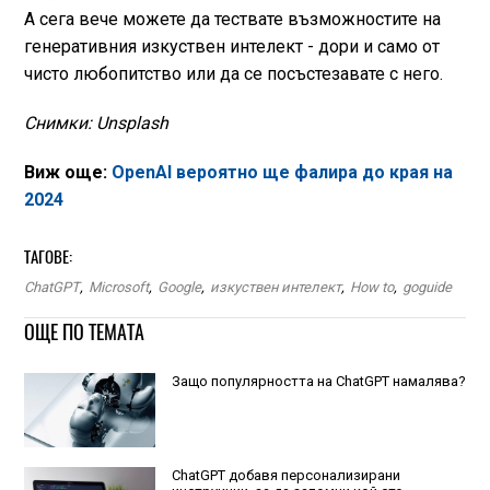
А сега вече можете да тествате възможностите на
генеративния изкуствен интелект - дори и само от
чисто любопитство или да се посъстезавате с него.
Снимки: Unsplash
Виж още:
OpenAI вероятно ще фалира до края на
2024
ТАГОВЕ:
ChatGPT
,
Microsoft
,
Google
,
изкуствен интелект
,
How to
,
goguide
ОЩЕ ПО ТЕМАТА
Защо популярността на ChatGPT намалява?
ChatGPT добавя персонализирани