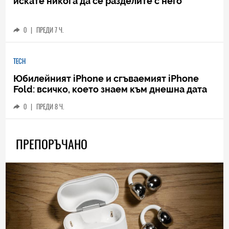
искате никога да се разделите с него
0
|
ПРЕДИ 7 Ч.
TECH
Юбилейният iPhone и сгъваемият iPhone
Fold: всичко, което знаем към днешна дата
0
|
ПРЕДИ 8 Ч.
ПРЕПОРЪЧАНО