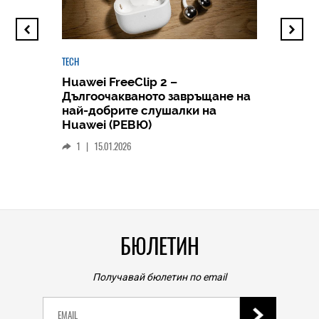
TECH
Huawei FreeClip 2 –
Дългоочакваното завръщане на
HICOMME
най-добрите слушалки на
Следв
Huawei (РЕВЮ)
смар
1
|
15.01.2026
личен
0
|
БЮЛЕТИН
Получавай бюлетин по email