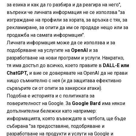
за езика и как да го разбира и да реагира на него",
въпреки че личната информация не се използва "за
изграждане на профили за хората, за връзка с тях, за
рекламиране, за опити да им се продаде нещо или за
продажба на самата информация".
Личната информация може да се използва и за
подобряване на услугите на
OpenAI
и за
разработване на нови програми и услуги. Накратко,
тя има достъп до всичко, което правите в
DALL-E или
ChatGPT,
и вие се доверявате на OpenAI да не прави
нищо съмнително с нея (и да защитава ефективно
сървърите си от опити за хакерски атаки).
Подобна е историята и с политиката за
поверителност на Google. За
Google Bard
има някои
допълнителни бележки като например:
информацията, която въвеждате в чатбота, ще бъде
събирана "за предоставяне, подобряване и
разработване на продукти и услуги на Google и