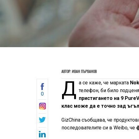
АВТОР: ИВАН ПЪРВАНОВ
Д
а се ​​каже, че марката
Nok
телефон, би било подценя
0
пристигането на 9 PureV
клас може да е точно зад ъгъл
GizChina съобщава, че продуктов
последователите си в Weibo, че