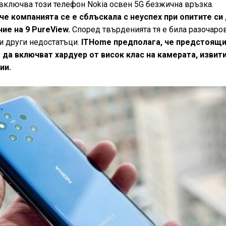
ключва този телефон Nokia освен 5G безжична връзка.
че компанията се е сблъскала с неуспех при опитите си
ие на 9 PureView.
Според твърденията тя е била разочаро
 и други недостатъци.
ITHome предполага, че предстоящ
да включват хардуер от висок клас на камерата, извит
ии.