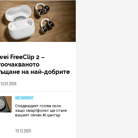
ei FreeClip 2 –
гоочакваното
ръщане на най-добрите
шалки на Huawei (РЕВЮ)
15.01.2026
HICOMMENT
Следващият голям скок:
защо смартфонът ще стане
вашият личен AI център
19.12.2025