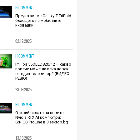
HICOMMENT
Представяме Galaxy Z TriFold:
бъдещето на мобилните
иновации
02.12.2025
HICOMMENT
Philips 55OLED820/12 – какво
повече може да иска човек
от един телевизор? (ВИДЕО
РЕВЮ)
23.09.2025
HICOMMENT
Открий силата на новите
Nvidia RTX AI компютри:
G:RIGS ProLine в Desktop.bg
13.10.2025