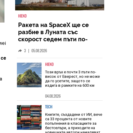
HIEND
Ракета на SpaceX ще се
wei
разбие в Луната със
скорост седем пъти по-
 се
голяма от скоростта на
3
|
05.08.2026
звука
a
HIEND
Този връх е почти 3 пъти по-
висок от Еверест, но не може
да го усетите, защото се
издига в рамките на 600 км
04.08.2026
TECH
Книгите, създадени от ИИ, вече