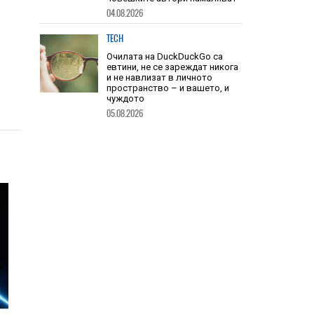
са 33 процента от новите
попълнения в класациите за
бестселъри, а приходите на
човешките автори намаляват
04.08.2026
TECH
Очилата на DuckDuckGo са
евтини, не се зареждат никога
и не навлизат в личното
пространство – и вашето, и
чуждото
05.08.2026