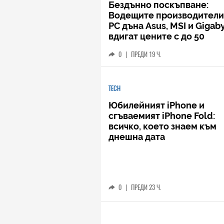
Бездънно поскъпване:
Водещите производители
РС дъна Asus, MSI и Gigab
вдигат цените с до 50
процента
0
|
ПРЕДИ 19 Ч.
TECH
Юбилейният iPhone и
сгъваемият iPhone Fold:
всичко, което знаем към
днешна дата
0
|
ПРЕДИ 23 Ч.