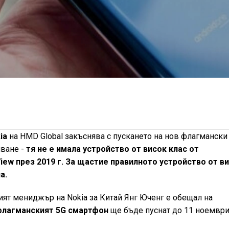
ia
на HMD Global закъснява с пускането на нов флагмански
ване -
тя не е имала устройство от висок клас от
iew през 2019 г. За щастие правилното устройство от в
а.
ият мениджър на Nokia за Китай Янг Юченг е обещал на
флагманският 5G смартфон
ще бъде пуснат до 11 ноември