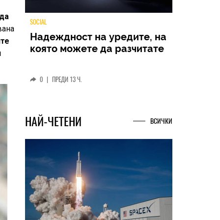
 да
вана
ите
TECH
и
Samsung Galaxy Z Fold8
Ultra – ново име, познато
представяне
0
|
04.08.2026
НАЙ-ЧЕТЕНИ
ВСИЧКИ