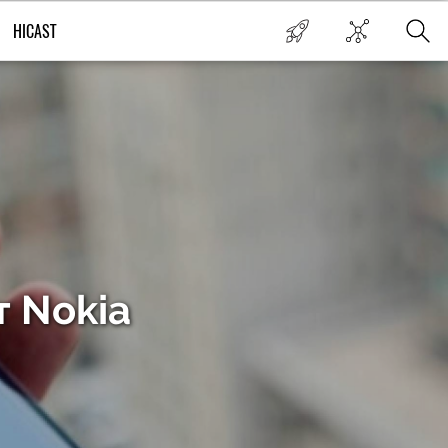
HICAST
т Nokia