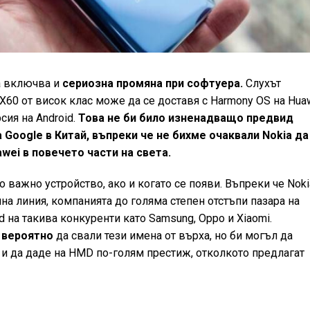
а включва и
сериозна промяна при софтуера.
Слухът
 X60 от висок клас може да се доставя с Harmony OS на Hua
рсия на Android.
Това не би било изненадващо предвид
 Google в Китай, въпреки че не бихме очаквали Nokia да
ei в повечето части на света.
важно устройство, ако и когато се появи. Въпреки че Noki
а линия, компанията до голяма степен отстъпи пазара на
d на такива конкуренти като Samsung, Oppo и Xiaomi.
 вероятно
да свали тези имена от върха, но би могъл да
 и да даде на HMD по-голям престиж, отколкото предлагат