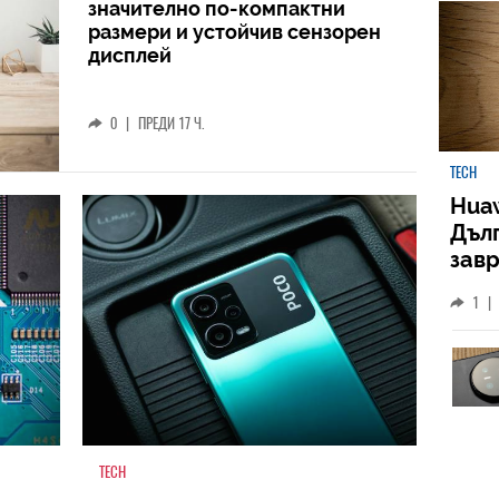
значително по-компактни
размери и устойчив сензорен
дисплей
0
|
ПРЕДИ 17 Ч.
TECH
Huaw
Дъл
зав
слу
1
|
TECH