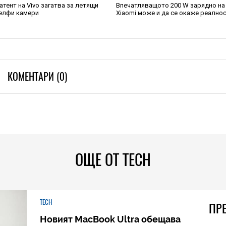
атент на Vivo загатва за летящи
Впечатляващото 200 W зарядно на
елфи камери
Xiaomi може и да се окаже реално
КОМЕНТАРИ (0)
ОЩЕ ОТ TECH
TECH
ПР
Новият MacBook Ultra обещава