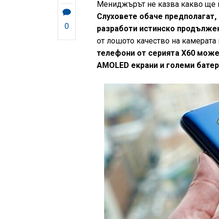
Мениджърът не казва какво ще в
Слуховете обаче предполагат, 
0
разработи истинско продължен
от лошото качество на камерата
телефони от серията X60 може 
AMOLED екрани и големи батер