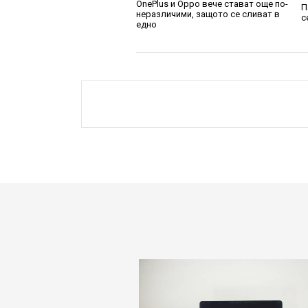
OnePlus и Oppo вече стават още по-
П
неразличими, защото се сливат в
с
едно