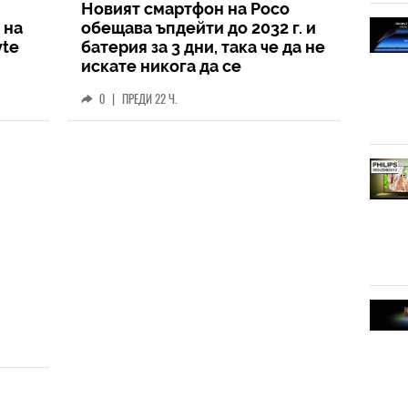
Новият смартфон на Poco
 на
обещава ъпдейти до 2032 г. и
yte
батерия за 3 дни, така че да не
искате никога да се
разделите с него
0
|
ПРЕДИ 22 Ч.