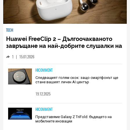
TECH
Huawei FreeClip 2 – Дългоочакваното
завръщане на най-добрите слушалки на
Huawei (РЕВЮ)
1
|
15.01.2026
HICOMMENT
Следващият голям скок: защо смартфонът ще
стане вашият личен AI център
19.12.2025
HICOMMENT
Представяме Galaxy Z TriFold: бъдещето на
мобилните иновации