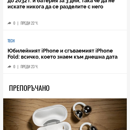
до 2032 г. и батерия за 3 дни, така че да не
искате никога да се разделите с него
0
|
ПРЕДИ 22 Ч.
TECH
Юбилейният iPhone и сгъваемият iPhone
Fold: всичко, което знаем към днешна дата
0
|
ПРЕДИ 23 Ч.
ПРЕПОРЪЧАНО