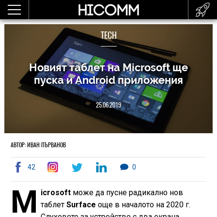
TECH
Новият таблет на Microsoft ще
пуска и Android приложения
25.06.2019
АВТОР: ИВАН ПЪРВАНОВ
42
0
M
icrosoft
може да пусне радикално нов
таблет
Surface
още в началото на 2020 г.
Слуховете за устройство с два екрана