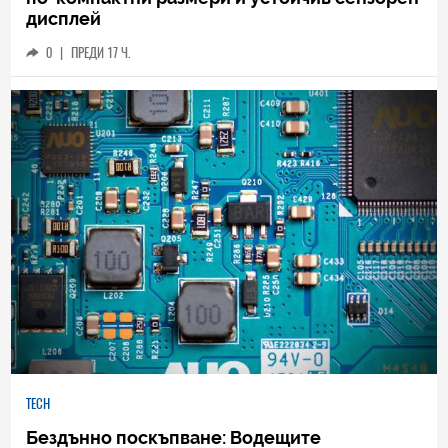
дисплей
0
|
ПРЕДИ 17 Ч.
TECH
Бездънно поскъпване: Водещите