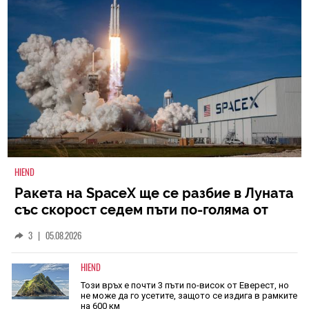
HIEND
Ракета на SpaceX ще се разбие в Луната
със скорост седем пъти по-голяма от
скоростта на звука
3
|
05.08.2026
HIEND
Този връх е почти 3 пъти по-висок от Еверест, но
не може да го усетите, защото се издига в рамките
на 600 км