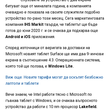
битуват още от миналата година, а компанията
очевидно е показала на своите служители подобно
устройство по-рано този месец. Сега маркетинговата
компания
IНS Markit
твърди, че таблетът ще бъде
готов до юни 2020 г. и се очаква да подкарва още
Android и iOS
приложения.
Според източници от веригата за доставки на
Microsoft новият таблет Surface ще има два 9-инчови
екрана в съотношение 4:3. Операционната система,
която той ще ползва, е
Windows Litе.
Виж още: Новите тарифи могат да оскъпят безбожно
лаптопи и таблети
Вече знаем, че Intel работи тясно с Microsoft по
гъвкав таблет с Windows, и се очаква въпросното
устройство да работи с 10 nm процесор
Lakefield.