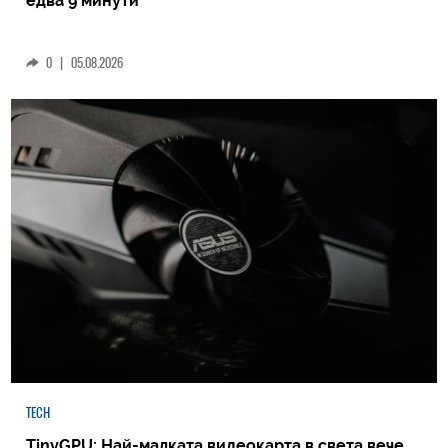
едва 9 минути
0
|
05.08.2026
TECH
TinyGPU: Най-малката видеокарта в света вече