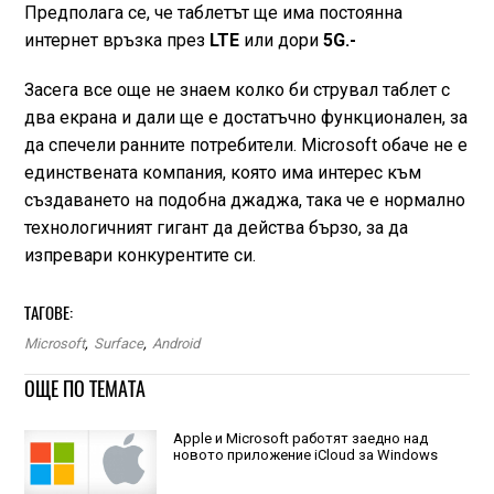
Предполага се, че таблетът ще има постоянна
интернет връзка през
LTE
или дори
5G.-
Засега все още не знаем колко би струвал таблет с
два екрана и дали ще е достатъчно функционален, за
да спечели ранните потребители. Microsoft обаче не е
единствената компания, която има интерес към
създаването на подобна джаджа, така че е нормално
технологичният гигант да действа бързо, за да
изпревари конкурентите си.
ТАГОВЕ:
Microsoft
,
Surface
,
Android
ОЩЕ ПО ТЕМАТА
Apple и Microsoft работят заедно над
новото приложение iCloud за Windows