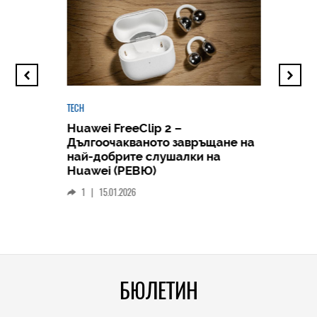
TECH
Huawei FreeClip 2 –
Дългоочакваното завръщане на
HICOMME
най-добрите слушалки на
Следв
Huawei (РЕВЮ)
смар
1
|
15.01.2026
личен
0
|
БЮЛЕТИН