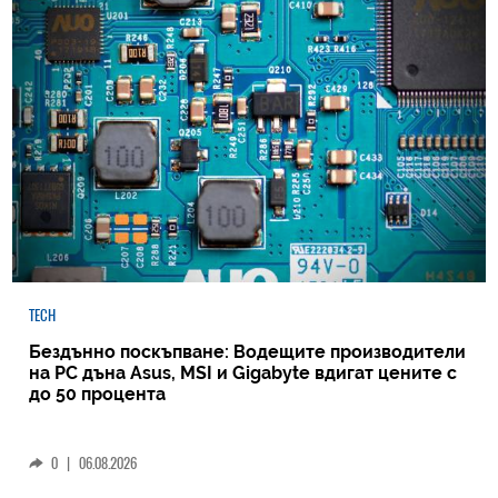
TECH
Бездънно поскъпване: Водещите производители
на РС дъна Asus, MSI и Gigabyte вдигат цените с
до 50 процента
0
|
06.08.2026