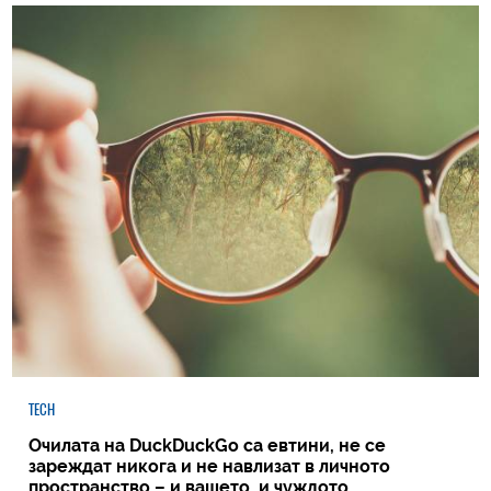
TECH
Очилата на DuckDuckGo са евтини, не се
зареждат никога и не навлизат в личното
пространство – и вашето, и чуждото