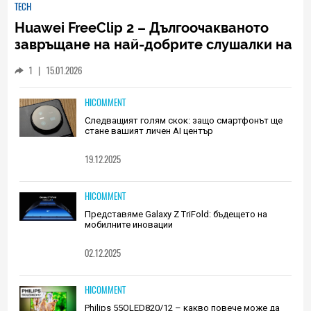
TECH
Huawei FreeClip 2 – Дългоочакваното
завръщане на най-добрите слушалки на
Huawei (РЕВЮ)
1
|
15.01.2026
HICOMMENT
Следващият голям скок: защо смартфонът ще
стане вашият личен AI център
19.12.2025
HICOMMENT
Представяме Galaxy Z TriFold: бъдещето на
мобилните иновации
02.12.2025
HICOMMENT
Philips 55OLED820/12 – какво повече може да