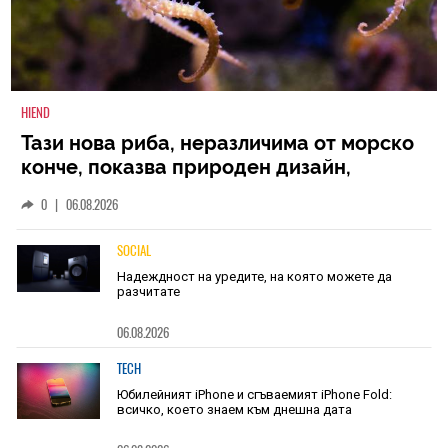
HIEND
Тази нова риба, неразличима от морско
конче, показва природен дизайн,
основан на уникалност и заемки
0
|
06.08.2026
SOCIAL
Надеждност на уредите, на която можете да
разчитате
06.08.2026
TECH
Юбилейният iPhone и сгъваемият iPhone Fold:
всичко, което знаем към днешна дата