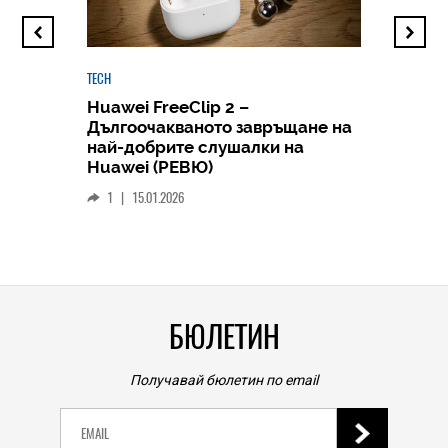
TECH
Huawei FreeClip 2 –
Дългоочакваното завръщане на
HICOMME
най-добрите слушалки на
Следв
Huawei (РЕВЮ)
смар
1
|
15.01.2026
личен
0
|
БЮЛЕТИН
Получавай бюлетин по email