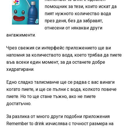
помощник за тези, които искат да
пият нужното количество вода
през деня, без да забравят,
отнесени от някакви други
ангажименти.
Чрез свежия си интерфейс приложението ще ви
напомня за количеството вода, което трябва да пиете
във всеки един момент, за да останете добре
хидратирани.
Едно сладко талисманче ще се радва с вас винаги
когато пиете, и ще се пълни с вода, колкото повече
пиете. Но то ще стане тъжно, ако не пиете
достатъчно.
За разлика от много други подобни приложения
Remember to drink изчислява с точност размера на