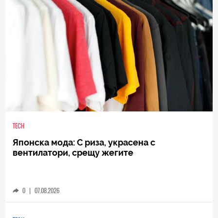
TECH
Японска мода: С риза, украсена с
вентилатори, срещу жегите
0
|
07.08.2026