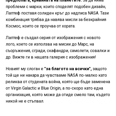
предполага, кривината на планетите.
За да няма
проблеми с марки, които споделят подобен дизайн,
Лаптеф поставя солиден кръг до надписа NASA. Тази
комбинация трябва да навява мисли за безкрайния
Космос, които се проучва от хората.
Лаптеф е създал серия от изображения с новото
лого, което се използва на мисии до Марс, на
съоръжения, сгради, скафандри, самолети, сoвалки и
др. Вижте ги в нашата галерия с изображения!
Новият му слоган е
"за благото на всички",
защото
той ще ни накара да чувстваме NASA по-малко като
реликва от студената война, която ще бъде заменена
от Virgin Galactic и Blue Origin, а по-скоро като една
организация, която може да отиде смело там, където
никой не е стъпвал.