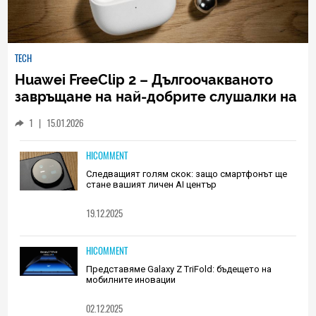
TECH
Huawei FreeClip 2 – Дългоочакваното
завръщане на най-добрите слушалки на
Huawei (РЕВЮ)
1
|
15.01.2026
HICOMMENT
Следващият голям скок: защо смартфонът ще
стане вашият личен AI център
19.12.2025
HICOMMENT
Представяме Galaxy Z TriFold: бъдещето на
мобилните иновации
02.12.2025