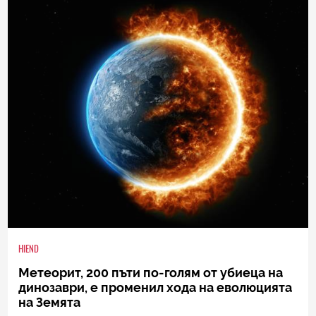
HIEND
Метеорит, 200 пъти по-голям от убиеца на
динозаври, е променил хода на еволюцията
на Земята