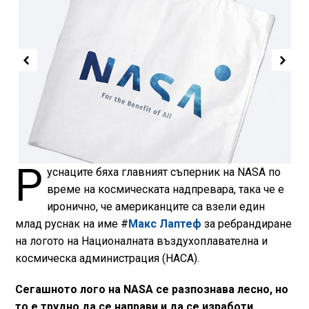
Р
уснаците бяха главният съперник на NASA по
време на космическата надпревара, така че е
иронично, че американците са взели един
млад руснак на име #
Макс Лаптеф
за ребрандиране
на логото на Националната въздухоплавателна и
космическа администрация (НАСА).
Сегашното лого на NASA се разпознава лесно, но
то е трудно да се направи и да се изработи.