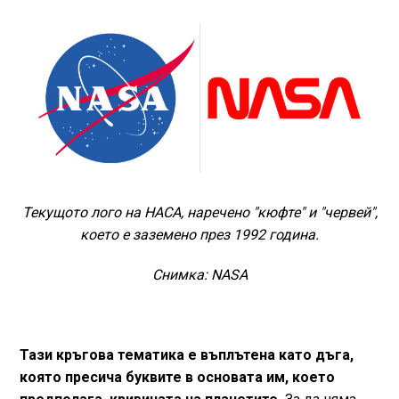
Текущото лого на НАСА, наречено "кюфте" и "червей",
което е заземено през 1992 година.
Снимка: NASA
Тази кръгова тематика е въплътена като дъга,
която пресича буквите в основата им, което