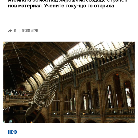
нов материал. Учените току-що го откриха
0
|
03.08.2026
HIEND