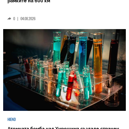
рамките на 600 км
0
|
04.08.2026
HIEND
Атомната бомба над Хирошима създаде странен