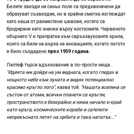
Белите звезди на синьо поле са предназначени да
образуват съзвездие, но в крайна сметка изглеждат
като каша от разместени шевове, когато са
бродирани като значки върху костюмите. Червеното
обърнато V е препратка към свръхзвуковите крила,
които са били на върха на иновациите, когато логото
е било създадено
през 1959 година.
Лаптеф търси вдъхновение в по-прости неща.
"Идеята ми дойде на ум веднага, когато гледах в
нощното небе към луната и видях потенциално
красиво кръгло лого",
казва той.
"Нашата вселена се
състои от атоми, всички планети са кръгли,
пространството е безкрайно и няма начало и край
като кръга, космическите кораби и сателити
непрекъснато летят на орбита и така нататък..."