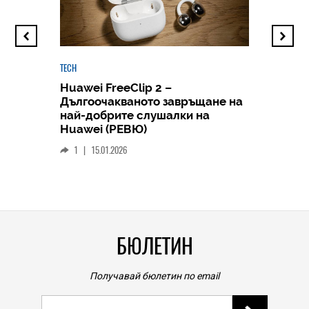
TECH
Huawei FreeClip 2 –
Дългоочакваното завръщане на
HICOMME
най-добрите слушалки на
Следв
Huawei (РЕВЮ)
смар
1
|
15.01.2026
личен
0
|
БЮЛЕТИН
Получавай бюлетин по email