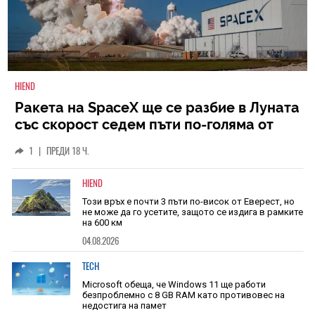
HIEND
Ракета на SpaceX ще се разбие в Луната
със скорост седем пъти по-голяма от
скоростта на звука
1
|
ПРЕДИ 18 Ч.
HIEND
Този връх е почти 3 пъти по-висок от Еверест, но
не може да го усетите, защото се издига в рамките
на 600 км
04.08.2026
TECH
Microsoft обеща, че Windows 11 ще работи
безпроблемно с 8 GB RAM като противовес на
недостига на памет