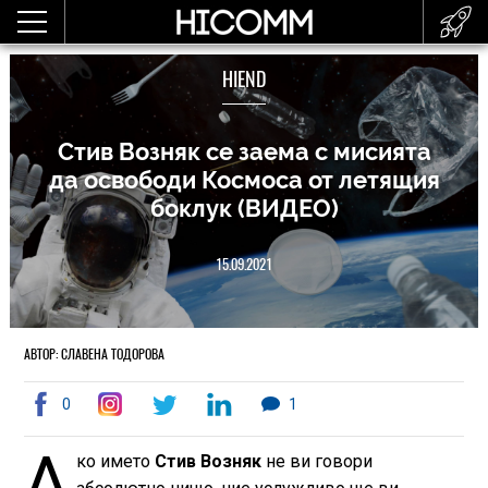
HIEND
Стив Возняк се заема с мисията
да освободи Космоса от летящия
боклук (ВИДЕО)
15.09.2021
АВТОР: СЛАВЕНА ТОДОРОВА
0
1
А
ко името
Стив Возняк
не ви говори