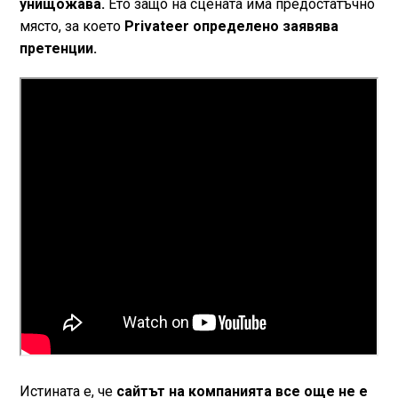
унищожава.
Ето защо на сцената има предостатъчно
място, за което
Privateer определено заявява
претенции.
Истината е, че
сайтът на компанията все още не е