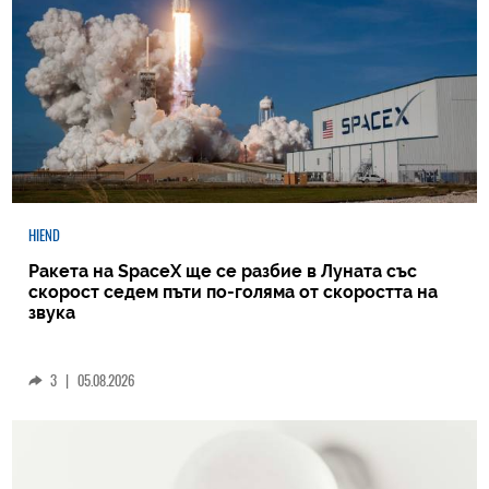
HIEND
Ракета на SpaceX ще се разбие в Луната със
скорост седем пъти по-голяма от скоростта на
звука
3
|
05.08.2026