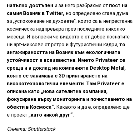
напълно достъпен
и за него разбрахме от
пост на
самия Возняк в Twitter,
но определено става дума
за „успокояване на духовете“, които са в непрестанна
космическа надпревара през последните няколко
месеца. И въпреки че видеото е от добре познатите
ни арт-миксове от ретро и футуристични кадри,
то
ангажираността на Возняк към екологичната
устойчивост е всеизвестна. Името Privateer се
среща и в доклад на компанията Desktop Metal,
която се занимава с 3D принтирането на
високотехнологични елементи. Там Privateer е
описана като „нова сателитна компания,
фокусирана върху мониторинга и почистването на
обекти в Космоса“.
Каквото и да е, определено ще
е проект
„като никой друг“.
Снимка: Shutterstock