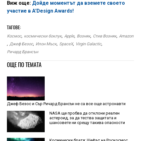
Виж още:
Дойде моментът да вземете своето
участие в A’Design Awards!
ТАГОВЕ:
Космос
,
космически боклук
,
Apple
,
Возняк
,
Стив Возняк
,
Amazon
,
Джеф Безос
,
Илон Мъск
,
SpaceX
,
Virgin Galactic
,
Ричард Брансън
ОЩЕ ПО ТЕМАТА
Джеф Безос и Сър Ричард Брансън не са все още астронавти
NASA ще пробва да отклони реален
астероид, за да тества защитата и
шансовете ни срещу такива опасности
Космически братя: Шефът на Роскосмос