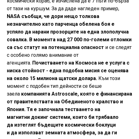
космически кораб, е изчислена да е 7 пъти по-бърза
от тази на куршум. За да даде нагледен пример,
NASA съобщи, че дори нещо толкова
незначително като парченца обелена боя е
успяло да нарани прозорците на една злополучна
совалка. В момента над 27 000 по-големи отломки
са със статут на потенциална опасност
и се следят
с особено голямо внимание от
агенцията.
Почистването на Космоса не е услуга с
ниска стойност - една подобна мисия се оценява
на около 15 милиона щатски долара.
Към този
момент с подобен тип дейности се беше
заела
компанията Astroscale, която е финансирана
от правителствата на Обединеното кралство и
Япония. Тя е започнала тестването на
магнитни докинг системи, които би трябвало
да изтеглят бъдещите космически боклуци
и да използват земната атмосфера, за да ги