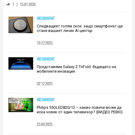
Huawei (РЕВЮ)
1
|
15.01.2026
HICOMMENT
Следващият голям скок: защо смартфонът ще
стане вашият личен AI център
19.12.2025
HICOMMENT
Представяме Galaxy Z TriFold: бъдещето на
мобилните иновации
02.12.2025
HICOMMENT
Philips 55OLED820/12 – какво повече може да
иска човек от един телевизор? (ВИДЕО РЕВЮ)
23.09.2025