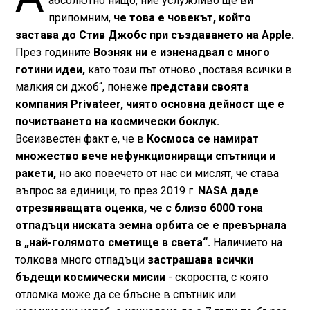
абсолютно нищо, ние услужливо ще ви
припомним,
че това е човекът, който
застава до Стив Джобс при създаването на Apple.
През годините
Возняк ни е изненадвал с много
готини идеи,
като този път отново „поставя всички в
малкия си джоб“, понеже
представи своята
компания Privateer, чиято основна дейност ще е
почистването на космически боклук.
Всеизвестен факт е, че в
Космоса се намират
множество вече нефункциониращи спътници и
ракети,
но ако повечето от нас си мислят, че става
въпрос за единици, то през 2019 г.
NASA даде
отрезвяващата оценка, че с близо 6000 тона
отпадъци ниската земна орбита се е превърнала
в „най-голямото сметище в света“.
Наличието на
толкова много отпадъци
застрашава всички
бъдещи космически мисии
- скоростта, с която
отломка може да се блъсне в спътник или