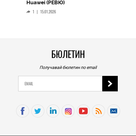
Следв
Huawei (РЕВЮ)
смар
1
|
15.01.2026
личен
0
|
БЮЛЕТИН
Получавай бюлетин по email