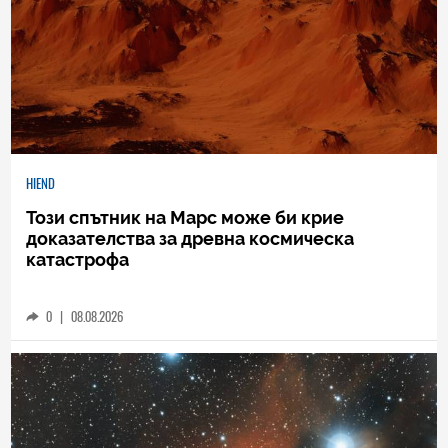
HIEND
Този спътник на Марс може би крие
доказателства за древна космическа
катастрофа
0
|
08.08.2026