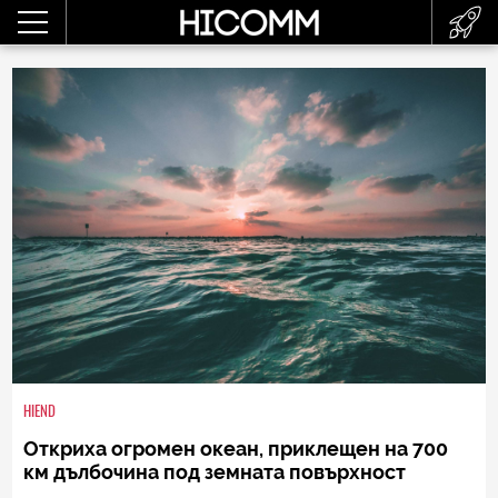
HIEND
Oткриха огромен океан, приклещен на 700
км дълбочина под земната повърхност