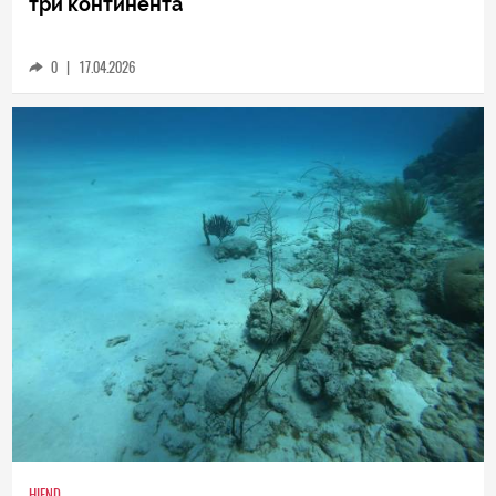
Теченията в Атлантическия океан могат да
се изменят драстично, заплашвайки цели
три континента
0
|
17.04.2026