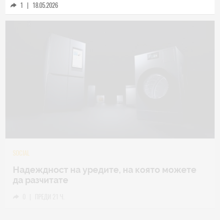
1
|
18.05.2026
TECH
Samsung Galaxy Z Fold8 Ultra – ново име,
познато представяне