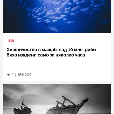
HIEND
Хищничество в мащаб: над 10 млн. риби
бяха изядени само за няколко часа
0
|
07.04.2026