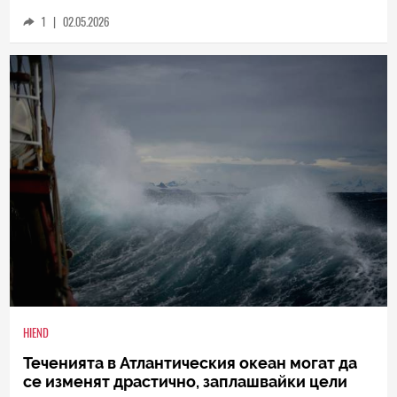
океан, подобно на дерайлираща влакова
композиция
1
|
02.05.2026
HIEND