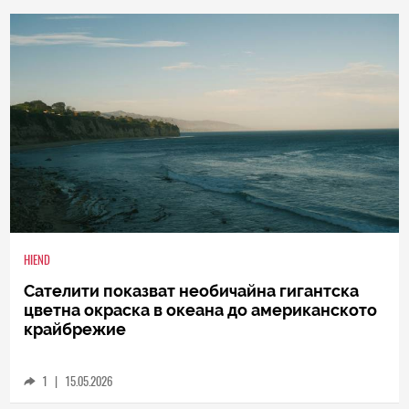
0
|
04.08.2026
HIEND
Сателити показват необичайна гигантска
цветна окраска в океана до американското
крайбрежие