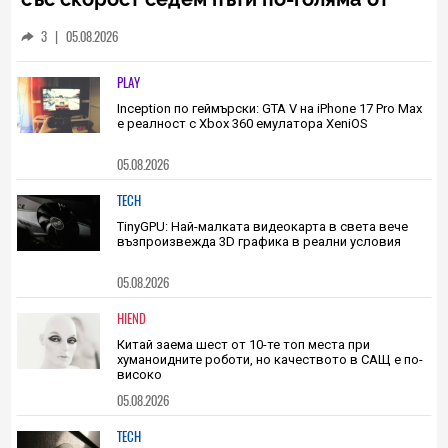
HIEND
Ракета на SpaceX ще се разбие в Луната
със скорост седем пъти по-голяма от
скоростта на звука
3
|
05.08.2026
PLAY
Inception по геймърски: GTA V на iPhone 17 Pro Max
е реалност с Xbox 360 емулатора XeniOS
05.08.2026
TECH
TinyGPU: Най-малката видеокарта в света вече
възпроизвежда 3D графика в реални условия
05.08.2026
HIEND
Китай заема шест от 10-те топ места при
хуманоидните роботи, но качеството в САЩ е по-
високо