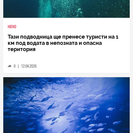
HIEND
Тази подводница ще пренесе туристи на 1
км под водата в непозната и опасна
територия
0
|
12.04.2026