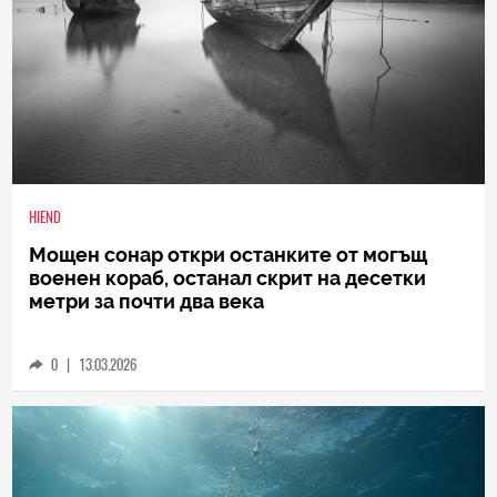
HIEND
Мощен сонар откри останките от могъщ
военен кораб, останал скрит на десетки
метри за почти два века
0
|
13.03.2026