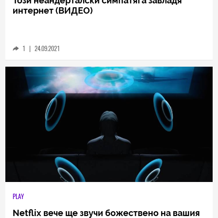
HIEND
Този неандерталски симпатяга завладя
интернет (ВИДЕО)
1
|
24.09.2021