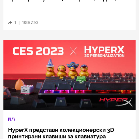
SOCIAL
Ето къде ще се появи първото 3D
принтирано училище в Европа (ВИДЕО)
1
|
18.06.2023
PLAY