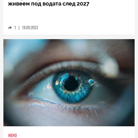
HIEND
3D-принтирана база може да ни позволи да
живеем под водата след 2027
1
|
18.09.2023