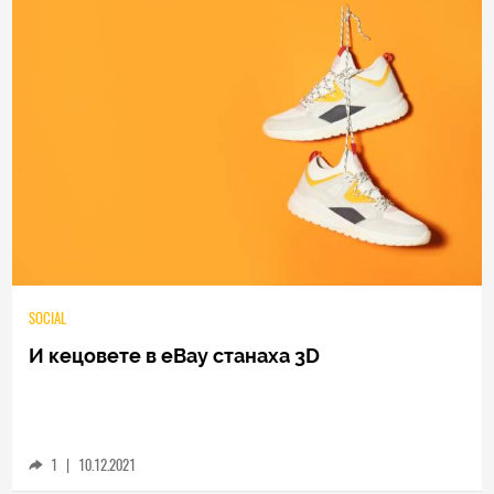
SOCIAL
И кецовете в eBay станаха 3D