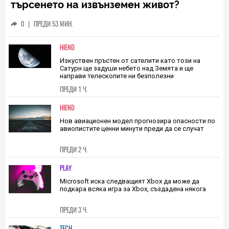
HIEND
Трябва ли да се доверяваме на ИИ в
търсенето на извънземен живот?
Учените не са убедени
0
|
ПРЕДИ 53 МИН.
HIEND
Изкуствен пръстен от сателити като този на
Сатурн ще задуши небето над Земята и ще
направи телескопите ни безполезни
ПРЕДИ 1 Ч.
HIEND
Нов авиационен модел прогнозира опасности по
авиопистите ценни минути преди да се случат
ПРЕДИ 2 Ч.
PLAY
Microsoft иска следващият Xbox да може да
подкара всяка игра за Xbox, създадена някога