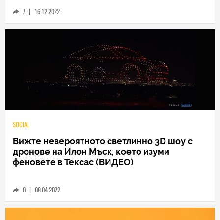
Avatar: The Way of Water
7
|
16.12.2022
SOCIAL
Вижте невероятното светлинно 3D шоу с
дронове на Илон Мъск, което изуми
феновете в Тексас (ВИДЕО)
0
|
08.04.2022