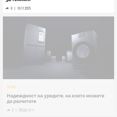
0
|
10.11.2025
TECH
Samsung Galaxy Z Fold8 Ultra – ново име,
познато представяне