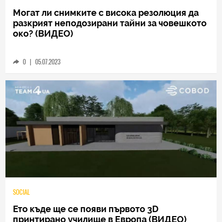
HIEND
Могат ли снимките с висока резолюция да
разкрият неподозирани тайни за човешкото
око? (ВИДЕО)
0
|
05.07.2023