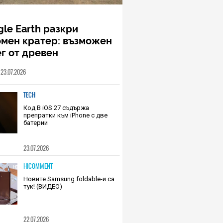
le Earth разкри
омен кратер: възможен
г от древен
еоритен удар в
23.07.2026
ечния север на Канада
TECH
Код В iOS 27 съдържа
препратки към iPhone с две
батерии
23.07.2026
HICOMMENT
Новите Samsung foldable-и са
тук! (ВИДЕО)
22.07.2026