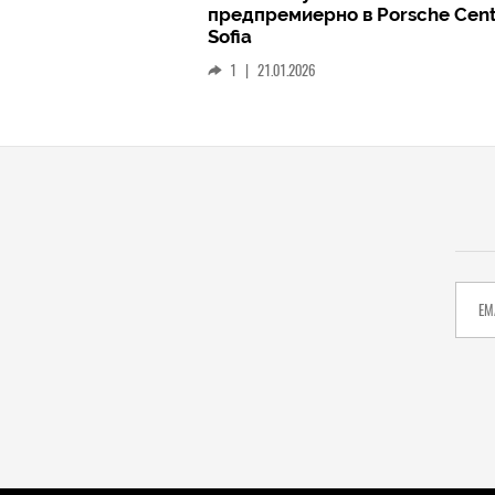
рно в Porsche Center
Дългоочакваното завръщ
най-добрите слушалки н
(РЕВЮ)
1
|
15.01.2026