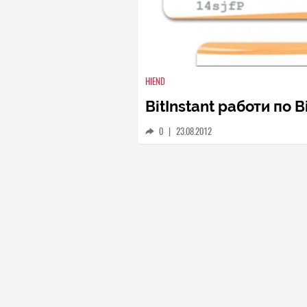
HIEND
BitInstant работи по 
0
|
23.08.2012