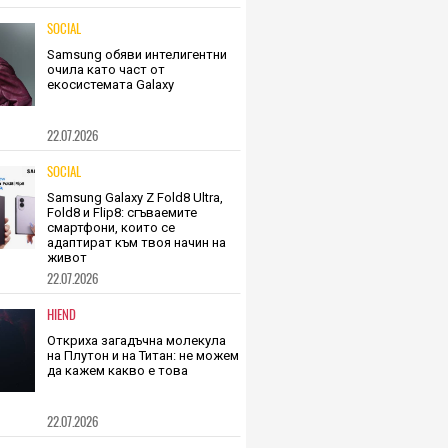
SOCIAL
Samsung обяви интелигентни
очила като част от
екосистемата Galaxy
22.07.2026
SOCIAL
Samsung Galaxy Z Fold8 Ultra,
Fold8 и Flip8: сгъваемите
смартфони, които се
адаптират към твоя начин на
живот
22.07.2026
HIEND
Откриха загадъчна молекула
на Плутон и на Титан: не можем
да кажем какво е това
22.07.2026