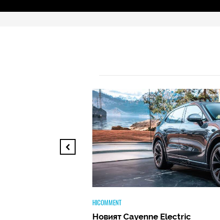
TECH
nne Electric
Huawei FreeClip 2 –