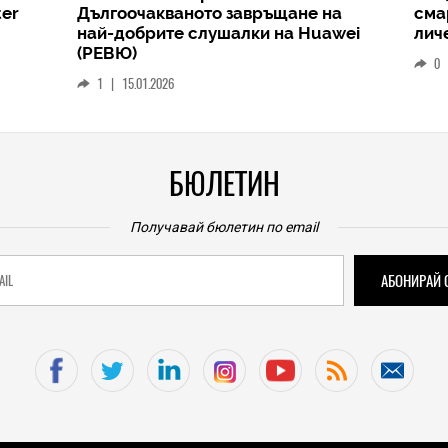
ане на
смартфонът ще стане вашият
а Huawei
личен AI център
0
|
19.12.2025
БЮЛЕТИН
Получавай бюлетин по email