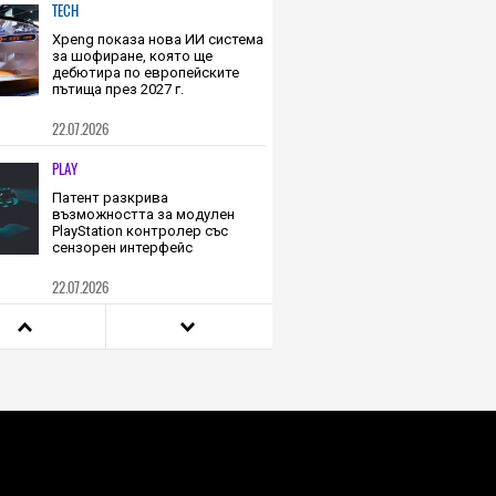
TECH
Xpeng показа нова ИИ система
за шофиране, която ще
дебютира по европейските
пътища през 2027 г.
22.07.2026
PLAY
Патент разкрива
възможността за модулен
PlayStation контролер със
сензорен интерфейс
22.07.2026
TECH
Китай забрани романтичните
ИИ чатботове поради
опасения от пристрастяване и
спад в раждаемостта
22.07.2026
TECH