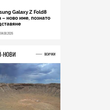
ung Galaxy Z Fold8
a – ново име, познато
дставяне
04.08.2026
Й-НОВИ
ВСИЧКИ