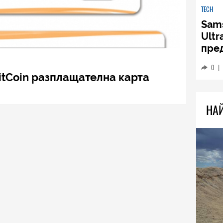
TECH
Sams
Ultr
пре
0
|
BitCoin разплащателна карта
НА