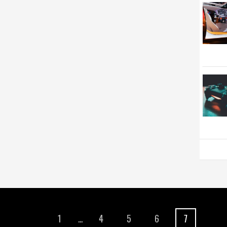
1
...
4
5
6
7