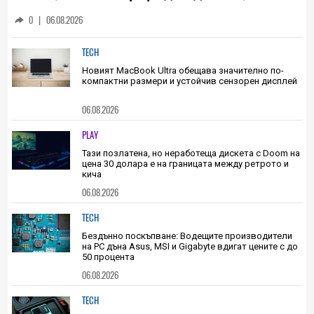
основан на уникалност и заемки
0
|
06.08.2026
TECH
Новият MacBook Ultra обещава значително по-
компактни размери и устойчив сензорен дисплей
06.08.2026
PLAY
Тази позлатена, но неработеща дискета с Doom на
цена 30 долара е на границата между ретрото и
кича
06.08.2026
TECH
Бездънно поскъпване: Водещите производители
на РС дъна Asus, MSI и Gigabyte вдигат цените с до
50 процента
06.08.2026
TECH