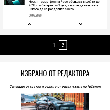
Новият смартфон на Poco обещава ъпдейти до
2032 г. и батерия за 3 дни, така че да не искате
никога да се разделите с него
06.08.2026
TECH
Юбилейният iPhone и сгъваемият iPhone Fold:
всичко, което знаем към днешна дата
1
2
06.08.2026
TECH
Очилата на DuckDuckGo са евтини, не се зареждат
никога и не навлизат в личното пространство – и
вашето, и чуждото
ИЗБРАНО ОТ РЕДАКТОРА
05.08.2026
TECH
Селекция от статии и ревюта от редакторите на HiComm
Е-въздушно такси съкращава времето за
междуградско пътуване в Калифорния от 35 до
едва 9 минути
05.08.2026