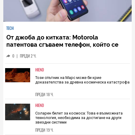
TECH
От джоба до китката: Motorola
патентова сгъваем телефон, който се
превръща в смартчасовник
0
|
ПРЕДИ 2 Ч.
HIEND
Този спътник на Марс може би крие
доказателства за древна космическа катастрофа
ПРЕДИ 18 Ч.
HIEND
Соларен билет за космоса: Това е възможната
технология, необходима за достигане на други
звездни системи
ПРЕДИ 19 Ч.