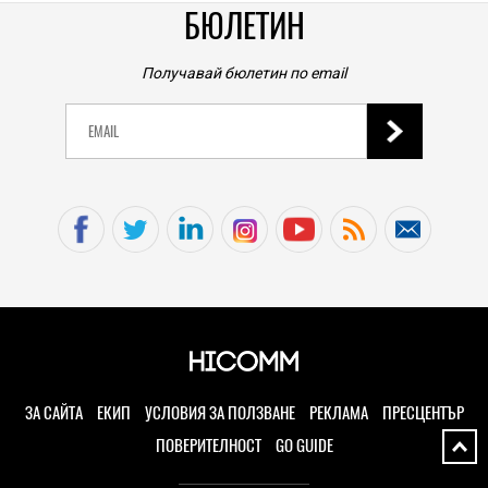
БЮЛЕТИН
07.08.2026
TECH
Получавай бюлетин по email
Вашите любими Android приложения може да са
неочакваният източник на местоположението ви
дори когато не го споделяте
07.08.2026
TECH
iPhone 20 Pro Max се очаква да бъде още по-голям:
това е предполагаемият размер на дисплея
07.08.2026
SOCIAL
Надеждност на уредите, на която можете да
разчитате
ЗА САЙТА
ЕКИП
УСЛОВИЯ ЗА ПОЛЗВАНЕ
РЕКЛАМА
ПРЕСЦЕНТЪР
06.08.2026
ПОВЕРИТЕЛНОСТ
GO GUIDE
HIEND
Този телескоп продължава да променя начина, по