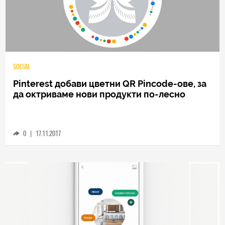
SOCIAL
Pinterest добави цветни QR Pincode-ове, за
да октриваме нови продукти по-лесно
0
|
17.11.2017