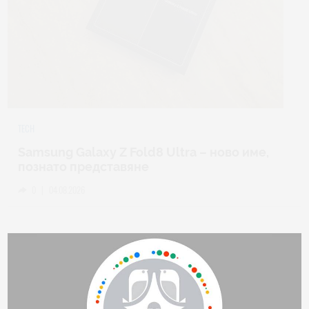
TECH
Samsung Galaxy Z Fold8 Ultra – ново име,
познато представяне
0
|
04.08.2026