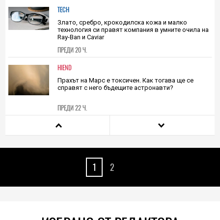
TECH
Злато, сребро, крокодилска кожа и малко
технология си правят компания в умните очила на
Ray-Ban и Caviar
ПРЕДИ 20 Ч.
HIEND
Прахът на Марс е токсичен. Как тогава ще се
справят с него бъдещите астронавти?
ПРЕДИ 22 Ч.
TECH
Недостигът на DRAM за чиповете A20 Pro може да
застраши значително наличностите на iPhone 18
Pro
1
2
08.08.2026
HIEND
Трябва ли да се доверяваме на ИИ в търсенето на
извънземен живот? Учените не са убедени