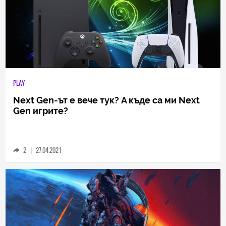
PLAY
Next Gen-ът е вече тук? A къде са ми Next
Gen игрите?
2
|
27.04.2021