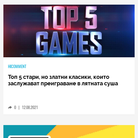
HICOMMENT
Топ 5 стари, но златни класики, които
заслужават преиграване в лятната суша
0
|
12.08.2021