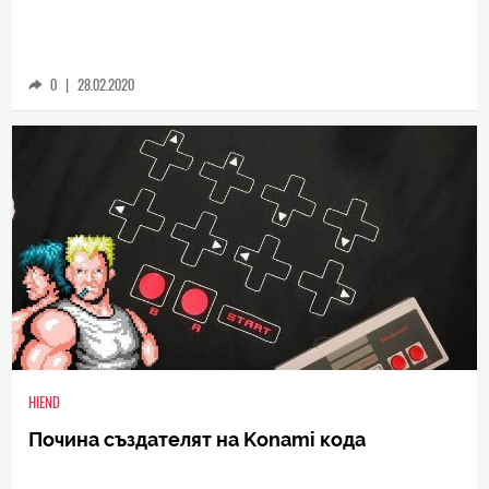
0
|
28.02.2020
HIEND
Почина създателят на Konami кода