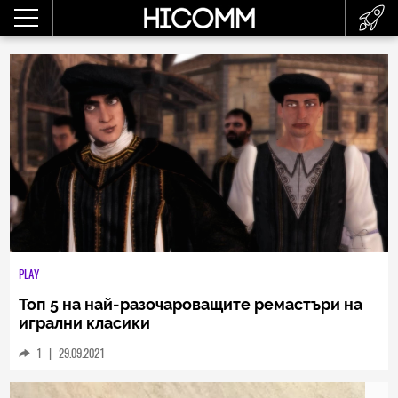
PLAY
Топ 5 на най-разочароващите ремастъри на
игрални класики
1
|
29.09.2021