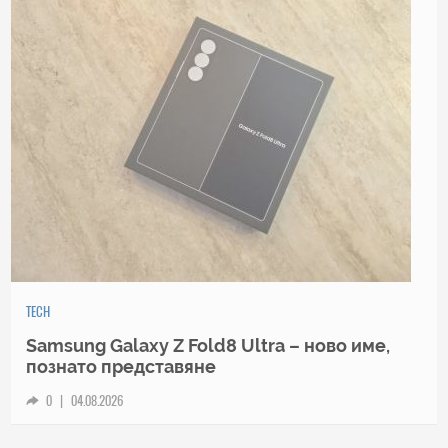
HICOMMENT
Не плащайте всяка година: Godeal24 ви
предлага най-доброто от Office и Windows
на еднократна цена
0
|
03.08.2026