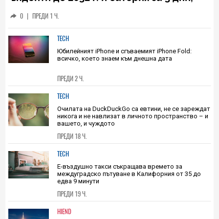
ъпдейти до 2032 г. и батерия за 3 дни,
така че да не искате никога да се
0
|
ПРЕДИ 1 Ч.
разделите с него
TECH
Юбилейният iPhone и сгъваемият iPhone Fold:
всичко, което знаем към днешна дата
ПРЕДИ 2 Ч.
TECH
Очилата на DuckDuckGo са евтини, не се зареждат
никога и не навлизат в личното пространство – и
вашето, и чуждото
ПРЕДИ 18 Ч.
TECH
Е-въздушно такси съкращава времето за
междуградско пътуване в Калифорния от 35 до
едва 9 минути
ПРЕДИ 19 Ч.