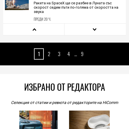
HIEND
Ракета на SpaceX ще се разбие в Луната със
скорост седем пъти по-голяма от скоростта на
звука
ПРЕДИ 20 Ч.
PLAY
Inception по геймърски: GTA V на iPhone 17 Pro Max
е реалност с Xbox 360 емулатора XeniOS
1
2
3
4
...
9
ПРЕДИ 21 Ч.
TECH
TinyGPU: Най-малката видеокарта в света вече
възпроизвежда 3D графика в реални условия
ИЗБРАНО ОТ РЕДАКТОРА
ПРЕДИ 22 Ч.
HIEND
Селекция от статии и ревюта от редакторите на HiComm
Китай заема шест от 10-те топ места при
хуманоидните роботи, но качеството в САЩ е по-
високо
05.08.2026