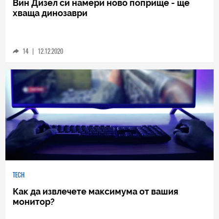
Вин Дизел си намери ново поприще - ще
хваща динозаври
14
|
12.12.2020
TECH
Как да извлечете максимума от вашия
монитор?