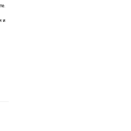
те.
и и