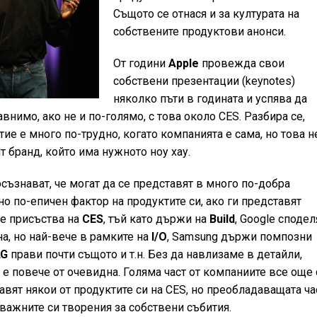
Същото се отнася и за културата на
собствените продуктови анонси.
От години
Apple
провежда свои
собствени презентации (keynotes)
няколко пъти в годината и успява да
нимо, ако не и по-голямо, с това около CES. Разбира се,
ие е много по-трудно, когато компанията е сама, но това н
т бранд, който има нужното ноу хау.
съзнават, че могат да се представят в много по-добра
но по-епичен фактор на продуктите си, ако ги представят
е присъства на
CES
, тъй като държи на
Build
, Google сподел
на, но най-вече в рамките на
I/O
, Samsung държи помпозни
LG
прави почти същото и т.н. Без да навлизаме в детайли,
S
е повече от очевидна. Голяма част от компаниите все още 
авят някои от продуктите си на CES, но преобладаващата ча
-важните си творения за собствени събития.