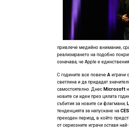
привлече медийно внимание, срав
реализирането на подобно покрит
означава, че Apple е единствения
С годините все повече
A
играчи о
светлина и да придадат значител
самостоятелно. Днес
Microsoft
н
новите си идеи през цялата годи
събития за новите си флагмани,
тенденцията за напускане на
CE
преходен период, в който предст
от сериозните играчи оставя най