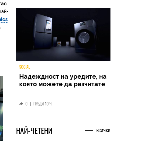
гас
най-
ics
а
TECH
Samsung Galaxy Z Fold8
Ultra – ново име, познато
представяне
0
|
04.08.2026