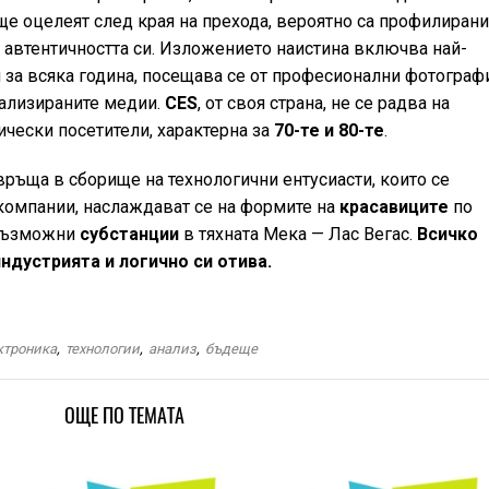
ще оцелеят след края на прехода, вероятно са профилирани
 автентичността си. Изложението наистина включва най-
 за всяка година, посещава се от професионални фотограф
иализираните медии.
CES
, от своя страна, не се радва на
ически посетители, характерна за
70-те и 80-те
.
ръща в сборище на технологични ентусиасти, които се
компании, наслаждават се на формите на
красавиците
по
евъзможни
субстанции
в тяхната Мека — Лас Вегас.
Всичко
ндустрията и логично си отива.
ктроника
,
технологии
,
анализ
,
бъдеще
ОЩЕ ПО ТЕМАТА