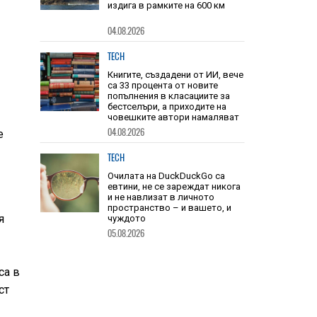
Този връх е почти 3 пъти по-
висок от Еверест, но не може
да го усетите, защото се
издига в рамките на 600 км
04.08.2026
TECH
Книгите, създадени от ИИ, вече
са 33 процента от новите
е
попълнения в класациите за
бестселъри, а приходите на
човешките автори намаляват
04.08.2026
TECH
Очилата на DuckDuckGo са
я
евтини, не се зареждат никога
и не навлизат в личното
пространство – и вашето, и
чуждото
са в
05.08.2026
ст