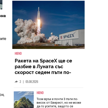
НАЙ-ЧЕТЕНИ
ВСИЧКИ
чна
иите
е
HIEND
Ракета на SpaceX ще се
разбие в Луната със
скорост седем пъти по-
голяма от скоростта на
он,
3
|
05.08.2026
звука
HIEND