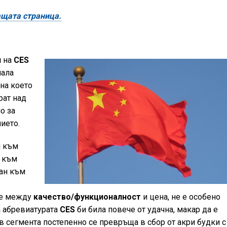
ащата страница.
и
на
CES
нала
 на което
ат над
о за
ието.
и към
, към
ран към
ие между
качество/функционалност
и цена, не е особено
а абревиатурата
CES
би била повече от удачна, макар да е
в сегмента постепенно се превръща в сбор от акри будки с