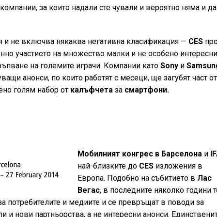
компании, за които надали сте чували и вероятно няма и да
я и не включва някаква негативна класификация —
CES
про
нно участието на множество малки и не особено интересн
дръпване на големите играчи. Компании като
Sony
и
Samsun
ващи анонси, по които работят с месеци, ще загубят част о
нено голям набор от
калъфчета
за
смартфони.
Мобилният конгрес в Барселона
и
I
най-близките до
CES
изложения в
Европа. Подобно на събитието в
Лас
Вегас
, в последните няколко години т
за потребителите и медиите и се превръщат в поводи за
и и нови партньорства, а не интересни анонси. Единствени