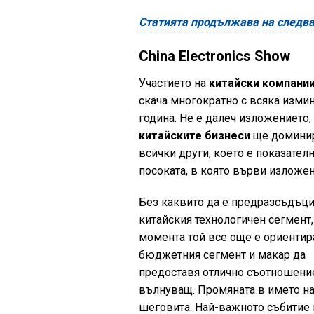
Статията продължава на следв
China Electronics Show
Участието на
китайски компани
скача многократно с всяка изми
година. Не е далеч изложението,
китайските бизнеси
ще доминир
всички други, което е показателн
посоката, в която върви изложен
Без каквито да е предразсъдъц
китайския технологичен сегмент
момента той все още е ориенти
бюджетния сегмент и макар да
предоставя отлично съотношен
вълнуващ. Промяната в името н
шеговита. Най-важното събитие 