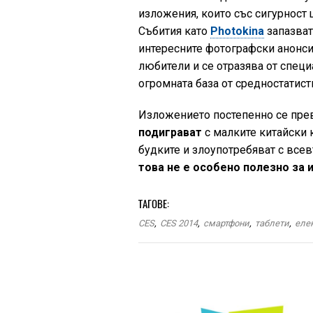
изложения, които със сигурност 
Събития като
Photokina
запазват
интересните фотографски анонси
любители и се отразява от спец
огромната база от средностатист
Изложението постепенно се прев
подиграват
с малките китайски 
будките и злоупотребяват с вс
това не е особено полезно за и
ТАГОВЕ:
CES
,
CES 2014
,
смартфони
,
таблети
,
еле