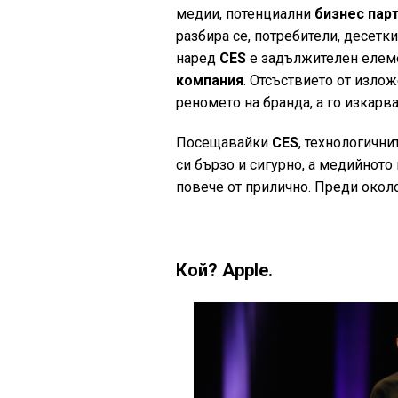
медии, потенциални
бизнес пар
разбира се, потребители, десетк
наред
CES
е задължителен елеме
компания
. Отсъствието от изло
реномето на бранда, а го изкарв
Посещавайки
CES
, технологични
си бързо и сигурно, а медийното
повече от прилично. Преди окол
Кой? Apple.