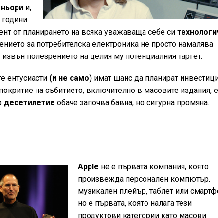
тньори
и,
и години
нт от планирането на всяка уважаваща себе си
технологи
жението за потребителска електроника не просто намалява
а извън полезрението на целия му потенциалния таргет.
те ентусиасти
(и не само)
имат шанс да планират инвестиц
 покритие на събитието, включително в масовите издания, 
о
десетилетие
обаче започва бавна, но сигурна промяна.
Apple
не е първата компания, която
произвежда персонален компютър,
музикален плейър, таблет или смартф
но е първата, която налага тези
продуктови категории като масови.