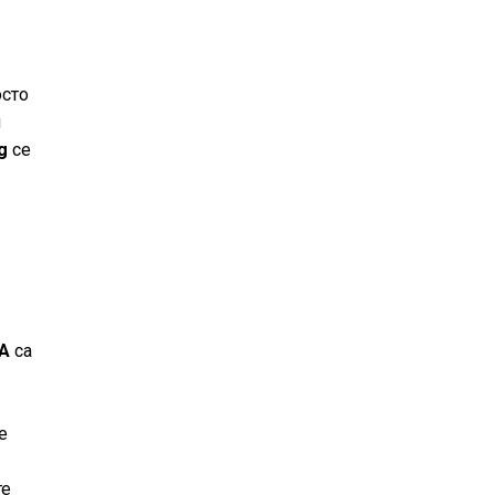
сто
и
g
се
т
FA
са
е
те