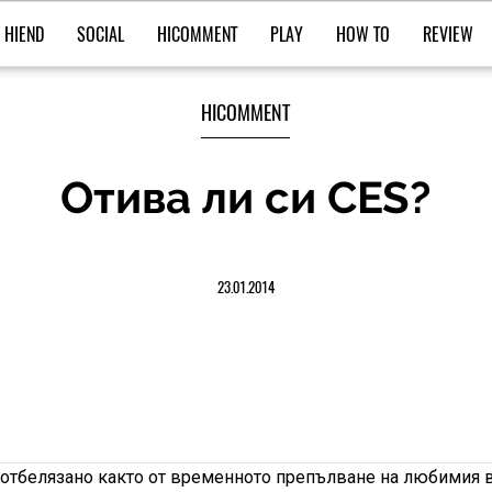
HIEND
SOCIAL
HICOMMENT
PLAY
HOW TO
REVIEW
HICOMMENT
Отива ли си CES?
23.01.2014
е отбелязано както от временното препълване на любимия 