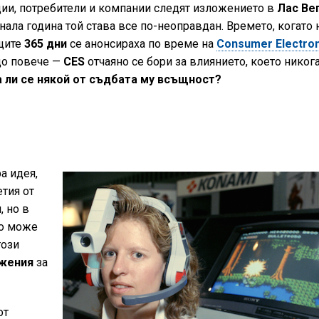
дии, потребители и компании следят изложението в
Лас Ве
инала година той става все по-неоправдан. Времето, когато 
ащите
365 дни
се анонсираха по време на
Consumer Electron
що повече —
CES
отчаяно се бори за влиянието, което никог
а ли се някой от съдбата му всъщност?
а идея,
тия от
, но в
то може
този
ожения
за
от