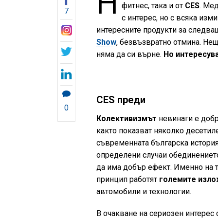
Н
фитнес, така и от
CES
. Ме
7
с интерес, но с всяка изм
интересните продукти за следв
Show
, безвъзвратно отмина. Не
няма да си върне.
Но интересув
CES преди
0
Колективизмът
невинаги е добр
както показват няколко десетиле
съвременната българска история
определени случаи обединение
да има добър ефект. Именно на 
принцип работят
големите изл
автомобили и технологии.
В очакване на сериозен интерес 