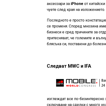
аксесоари за
iPhone
от китайски 
чуете след края на изложението.
Последното е просто констатаци
се променя. Според мнозина име
бизнеси е сред причините за от
притесняват, че големите и вълну
блясъка си, поставени до болез
Следват MWC и IFA
изглеждат все по-безинтересно 
сключване на сделки с много нул