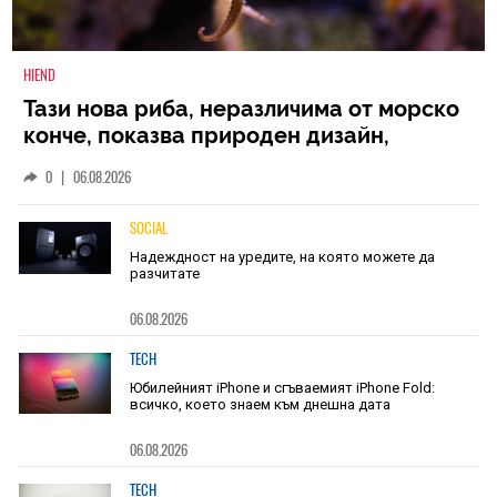
HIEND
Тази нова риба, неразличима от морско
конче, показва природен дизайн,
основан на уникалност и заемки
0
|
06.08.2026
SOCIAL
Надеждност на уредите, на която можете да
разчитате
06.08.2026
TECH
Юбилейният iPhone и сгъваемият iPhone Fold:
всичко, което знаем към днешна дата
06.08.2026
TECH