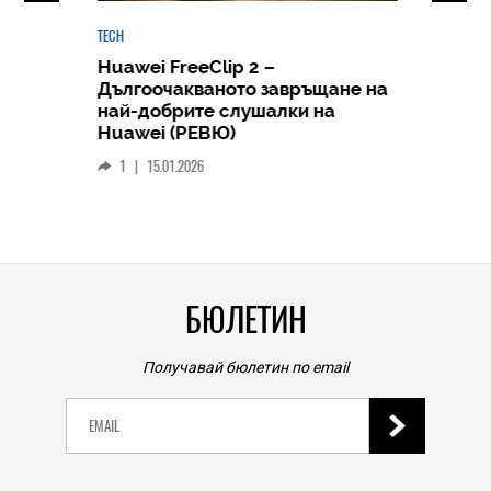
TECH
Huawei FreeClip 2 –
Дългоочакваното завръщане на
HICOMME
най-добрите слушалки на
Следв
Huawei (РЕВЮ)
смар
1
|
15.01.2026
личен
0
|
БЮЛЕТИН
Получавай бюлетин по email