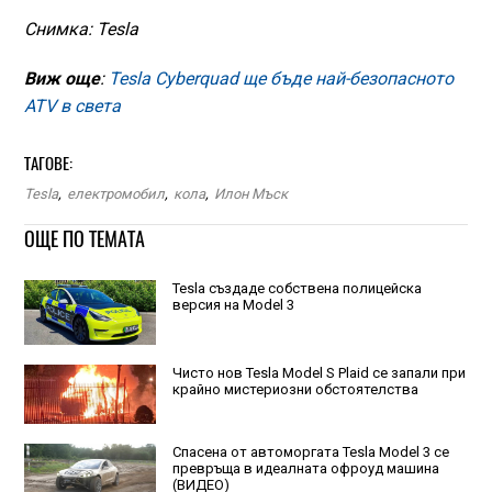
Снимка: Tesla
Виж още
:
Tesla Cyberquad ще бъде най-безопасното
ATV в света
ТАГОВЕ:
Tesla
,
електромобил
,
кола
,
Илон Мъск
ОЩЕ ПО ТЕМАТА
Tesla създаде собствена полицейска
версия на Model 3
Чисто нов Tesla Model S Plaid се запали при
крайно мистериозни обстоятелства
Спасена от автоморгата Tesla Model 3 се
превръща в идеалната офроуд машина
(ВИДЕО)