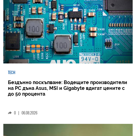
TECH
Бездънно поскъпване: Водещите производители
на РС дъна Asus, MSI и Gigabyte вдигат цените с
до 50 процента
0
|
06.08.2026