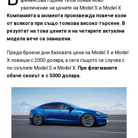
финансова година Tesla обяви ново
увеличение на цените на Model S и Model Х.
Компанията в момента произвежда повече коли
от всякога при също толкова високо търсене. В
резултат на това цените и на четирите актуални
модела вече са завишени.
Преди броени дни базовата цена на Model 3 и Model
Х повиши с 2000 долара, а сега същото се случва с
по-скъпите Model S и Model Х.
При флагманите
обаче скокът е с 5000 долара.