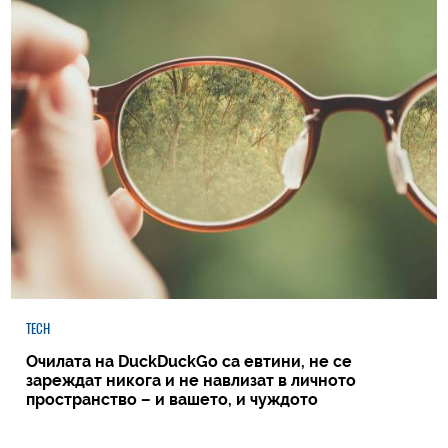
TECH
Очилата на DuckDuckGo са евтини, не се
зареждат никога и не навлизат в личното
пространство – и вашето, и чуждото