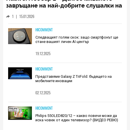
завръщане на най-добрите слушалки на
Huawei (РЕВЮ)
1
|
15.01.2026
HICOMMENT
Следващият голям скок: защо смартфонът ще
стане вашият личен AI център
19.12.2025
HICOMMENT
Представяме Galaxy Z TriFold: бъдещето на
мобилните иновации
02.12.2025
HICOMMENT
Philips 55OLED820/12 – какво повече може да
иска човек от един телевизор? (ВИДЕО РЕВЮ)