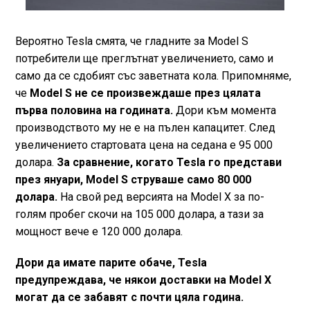
Вероятно Tesla смята, че гладните за Model S
потребители ще преглътнат увеличението, само и
само да се сдобият със заветната кола. Припомняме,
че
Мodel S не се произвеждаше през цялата
първа половина на годината.
Дори към момента
производството му не е на пълен капацитет. След
увеличението стартовата цена на седана е 95 000
долара.
За сравнение, когато Tesla го представи
през януари, Model S струваше само 80 000
долара.
На свой ред версията на Model Х за по-
голям пробег скочи на 105 000 долара, а тази за
мощност вече е 120 000 долара.
Дори да имате парите обаче, Tesla
предупреждава, че някои доставки на Model Х
могат да се забавят с почти цяла година.