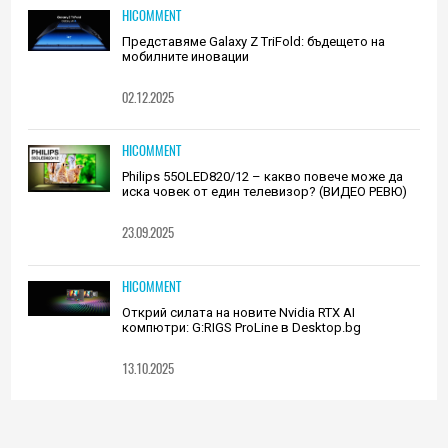
HICOMMENT
Представяме Galaxy Z TriFold: бъдещето на
мобилните иновации
02.12.2025
HICOMMENT
Philips 55OLED820/12 – какво повече може да
иска човек от един телевизор? (ВИДЕО РЕВЮ)
23.09.2025
HICOMMENT
Открий силата на новите Nvidia RTX AI
компютри: G:RIGS ProLine в Desktop.bg
13.10.2025