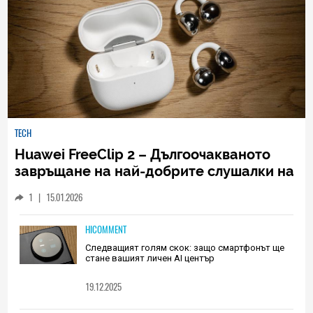
TECH
Huawei FreeClip 2 – Дългоочакваното
завръщане на най-добрите слушалки на
Huawei (РЕВЮ)
1
|
15.01.2026
HICOMMENT
Следващият голям скок: защо смартфонът ще
стане вашият личен AI център
19.12.2025