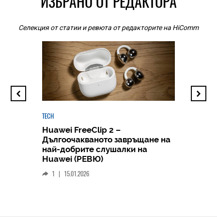
ИЗБРАНО ОТ РЕДАКТОРА
Селекция от статии и ревюта от редакторите на HiComm
TECH
Huawei FreeClip 2 –
Дългоочакваното завръщане на
HICOMME
най-добрите слушалки на
Следв
Huawei (РЕВЮ)
смар
1
|
15.01.2026
личен
0
|