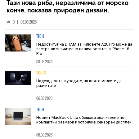
Тази нова риба, неразличима от морско
конче, показва природен дизайн,
основан на уникалност и заемки
0
|
06.08.2026
TECH
Недостигът на DRAM за чиповете A20 Pro може да
застраши значително наличностите на iPhone 18
Pro
08.08.2026
SOCIAL
Надеждност на уредите, на която можете да
разчитате
06.08.2026
TECH
Новият MacBook Ultra обещава значително по-
компактни размери и устойчив сензорен дисплей
06.08.2026