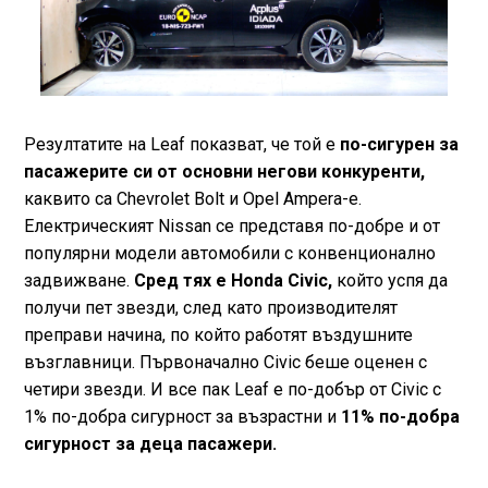
Резултатите на Leaf показват, че той е
по-сигурен за
пасажерите си от основни негови конкуренти,
каквито са Chevrolet Bolt и Opel Ampera-e.
Електрическият Nissan се представя по-добре и от
популярни модели автомобили с конвенционално
задвижване.
Сред тях е Honda Civic,
който успя да
получи пет звезди, след като производителят
преправи начина, по който работят въздушните
възглавници. Първоначално Civic беше оценен с
четири звезди. И все пак Leaf е по-добър от Civic с
1% по-добра сигурност за възрастни и
11% по-добра
сигурност за деца пасажери.