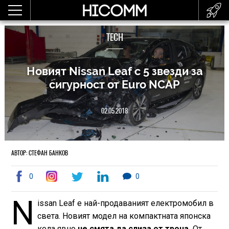
TECH
Новият Nissan Leaf с 5 звезди за
сигурност от Euro NCAP
02.05.2018
АВТОР: СТЕФАН БАНКОВ
0
0
N
issan Leaf е най-продаваният електромобил в
света. Новият модел на компактната японска
кола явно
не смята да слиза от трона.
От